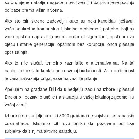
su promjene nabolje moguće u ovoj zemlji i da promjene počinju
od baze prema višim nivoima.
Ako ste bili iskreno zadovoljni kako su neki kandidati rješavali
vaše konkretne komunalne i lokalne probleme i potrebe, koji su
vašu opštinu napravili ljepšom, boljom i sigurnijom, opštinom za
djecu i starije generacije, opštinom bez korupcije, onda glasajte
opet za njih.
Ako to nije slučaj, temeljno razmislite o alternativama. Na taj
način, razmišljate konkretno o svojoj budućnosti. A ta budućnost
je vaša najvažnija briga, vaše najvažnije pitanje!
Apelujem na građane BiH da u nedjelju izađu na izbore i glasaju!
Direktno i pozitivno utičite na situaciju u vašoj lokalnoj zajednici i u
vašoj zemlji.
Izbore će u nedjelju pratiti i 3000 građana u svojstvu nestranačkih
posmatrača. Iskoristio bih ovu priliku da pozovem političke
subjekte da s njima aktivno sarađuju.