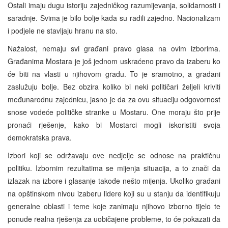
Ostali imaju dugu istoriju zajedničkog razumijevanja, solidarnosti i
saradnje. Svima je bilo bolje kada su radili zajedno. Nacionalizam
i podjele ne stavljaju hranu na sto.
Nažalost, nemaju svi građani pravo glasa na ovim izborima.
Građanima Mostara je još jednom uskraćeno pravo da izaberu ko
će biti na vlasti u njihovom gradu. To je sramotno, a građani
zaslužuju bolje. Bez obzira koliko bi neki političari željeli kriviti
međunarodnu zajednicu, jasno je da za ovu situaciju odgovornost
snose vodeće političke stranke u Mostaru. One moraju što prije
pronaći rješenje, kako bi Mostarci mogli iskoristiti svoja
demokratska prava.
Izbori koji se održavaju ove nedjelje se odnose na praktičnu
politiku. Izbornim rezultatima se mijenja situacija, a to znači da
izlazak na izbore i glasanje takođe nešto mijenja. Ukoliko građani
na opštinskom nivou izaberu lidere koji su u stanju da identifikuju
generalne oblasti i teme koje zanimaju njihovo izborno tijelo te
ponude realna rješenja za uobičajene probleme, to će pokazati da