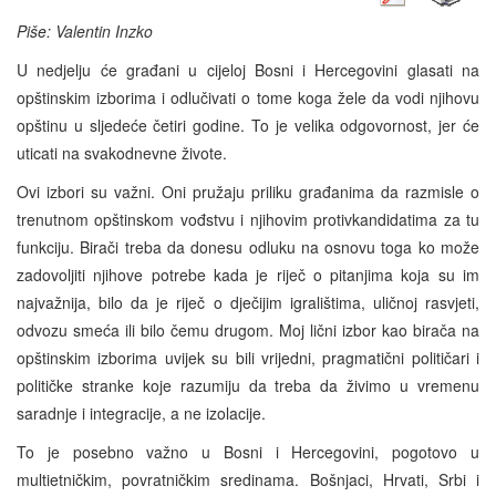
Piše: Valentin Inzko
U nedjelju će građani u cijeloj Bosni i Hercegovini glasati na
opštinskim izborima i odlučivati o tome koga žele da vodi njihovu
opštinu u sljedeće četiri godine. To je velika odgovornost, jer će
uticati na svakodnevne živote.
Ovi izbori su važni. Oni pružaju priliku građanima da razmisle o
trenutnom opštinskom vođstvu i njihovim protivkandidatima za tu
funkciju. Birači treba da donesu odluku na osnovu toga ko može
zadovoljiti njihove potrebe kada je riječ o pitanjima koja su im
najvažnija, bilo da je riječ o dječijim igralištima, uličnoj rasvjeti,
odvozu smeća ili bilo čemu drugom. Moj lični izbor kao birača na
opštinskim izborima uvijek su bili vrijedni, pragmatični političari i
političke stranke koje razumiju da treba da živimo u vremenu
saradnje i integracije, a ne izolacije.
To je posebno važno u Bosni i Hercegovini, pogotovo u
multietničkim, povratničkim sredinama. Bošnjaci, Hrvati, Srbi i