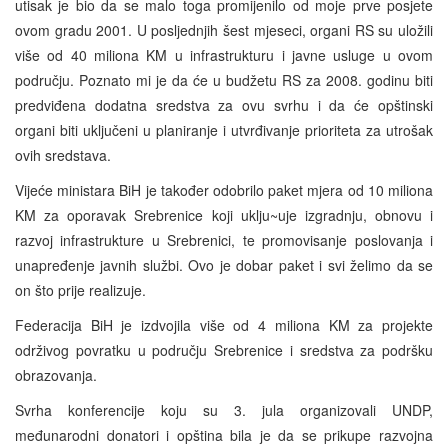
utisak je bio da se malo toga promijenilo od moje prve posjete
ovom gradu 2001. U posljednjih šest mjeseci, organi RS su uložili
više od 40 miliona KM u infrastrukturu i javne usluge u ovom
području. Poznato mi je da će u budžetu RS za 2008. godinu biti
predviđena dodatna sredstva za ovu svrhu i da će opštinski
organi biti uključeni u planiranje i utvrđivanje prioriteta za utrošak
ovih sredstava.
Vijeće ministara BiH je također odobrilo paket mjera od 10 miliona
KM za oporavak Srebrenice koji uklju~uje izgradnju, obnovu i
razvoj infrastrukture u Srebrenici, te promovisanje poslovanja i
unapređenje javnih službi. Ovo je dobar paket i svi želimo da se
on što prije realizuje.
Federacija BiH je izdvojila više od 4 miliona KM za projekte
održivog povratku u području Srebrenice i sredstva za podršku
obrazovanja.
Svrha konferencije koju su 3. jula organizovali UNDP,
međunarodni donatori i opština bila je da se prikupe razvojna