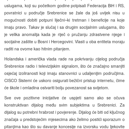
uslugama, koji su početkom godine potpisali Federacija BiH i RS,
povratnici u područje Srebrenice se žale da još uvijek nisu u
mogućnosti dobiti potpuni liječni~ki tretman i beneficije na koje
imaju pravo. Takav je slučaj i sa drugim socijalnim uslugama, što
je velika anomalija kada je riječ o pružanju zdrastvene njege i
socijalne zaštite u Bosni i Hercegovini. Vlasti u oba entiteta moraju
raditi na ovome kao hitnim pitanjem.
Holandska i američka vlada rade na pokrivanju cijelog područja
Srebrenice radio i televizijskim signalom, što će značajno smanjiti
osjećaj izoliranosti koji imaju stanovnici u udaljenijim područjima.
CISCO Sistemi će uskoro osigurati bežični pristup internetu, čime
će škole i omladina ostvariti bolju povezanost sa svijetom.
Sve ove pozitivne inicijative će uspjeti samo ako se očuva
konstruktivan dijalog među svim subjektima u Srebrenici. Za
dijalog su potrebni hrabrost i povjerenje. Dijalog će biti od ključnog
značaja u predstojećim mjesecima ako želimo postići sporazum o
pitanjima kao što su davanje koncesije na izvorsku vodu ljekovite