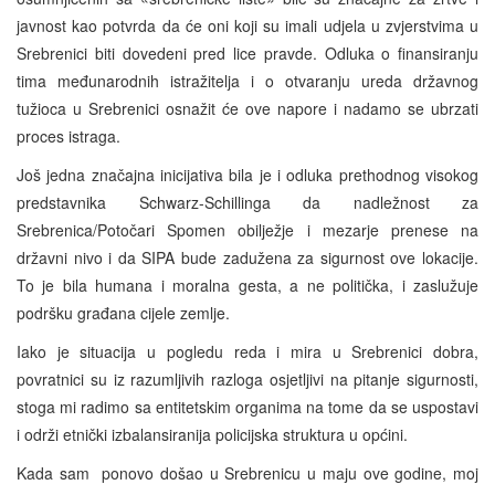
javnost kao potvrda da će oni koji su imali udjela u zvjerstvima u
Srebrenici biti dovedeni pred lice pravde. Odluka o finansiranju
tima međunarodnih istražitelja i o otvaranju ureda državnog
tužioca u Srebrenici osnažit će ove napore i nadamo se ubrzati
proces istraga.
Još jedna značajna inicijativa bila je i odluka prethodnog visokog
predstavnika Schwarz-Schillinga da nadležnost za
Srebrenica/Potočari Spomen obilježje i mezarje prenese na
državni nivo i da SIPA bude zadužena za sigurnost ove lokacije.
To je bila humana i moralna gesta, a ne politička, i zaslužuje
podršku građana cijele zemlje.
Iako je situacija u pogledu reda i mira u Srebrenici dobra,
povratnici su iz razumljivih razloga osjetljivi na pitanje sigurnosti,
stoga mi radimo sa entitetskim organima na tome da se uspostavi
i održi etnički izbalansiranija policijska struktura u općini.
Kada sam ponovo došao u Srebrenicu u maju ove godine, moj