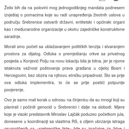
Želio bih da na polovini mog jednogodišnjeg mandata podnesem
izvještaj o pomacima koje su radi unapređenja životnih uslova u
području Srebrenice ostvarili državni, entitetski i općinski organi
kao i međunarodne organizacije u okviru zajedničke konstruktivne
saradnje.
Morali smo početi sa ublažavanjem političkih tenzija i stvaranjem
prostora za dijalog. Odluka o premještanju crkve sa privatnog
posjeda u Konjević Polju na novu lokaciju bila je bitna, jer je njome
istaknuta važnost poštovanja prava građana u cijeloj Bosni i
Hercegovini, bez obzira na njihovu etničku pripadnost. Što se prije
ova odluka implementira, to će se prije postići potpunije
povjerenje.
Ovo je samo mali korak u odnosu na činjenicu da su mnogi koji su
planirali i počinili genocid u Srebrenici i dalje na slobodi. Mjere
koje je visoki predstavnik Miroslav Lajčák poduzeo početkom jula,
donesene u koordinaciji sa vlastima RS, s ciljem ubrzanja istraga
osumnjičenih sa «srebreničke liste» bile su značajne za žrtve i