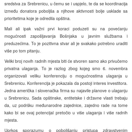
sredstva za Srebrenicu, u čemu se i uspjelo, te da se koordinacija
između donatora poboljša a njihove aktivnosti bolje usklade sa
prioritetima koje je odredila opština.
Mali ali ipak važni prvi koraci poduzeti su na povećanju
mogućnosti zapošljavanja Bošnjaka u javnim službama i
preduzećima. To je pozitivna stvar ali je svakako potrebno uraditi
više po tom pitanju.
Veliki broj novih radnih mjesta biti će stvoren samo ako privučemo
privatna ulaganja. To je razlog zbog kojeg smo 6. novembra
organizovali veliku konferenciju o mogućnostima ulaganja u
Srebrenicu. Konferencija je pokazala da postoji interes investitora.
Jedna američka i slovenačka firma su najavile planove o ulaganju
u Srebrenicu. Sada opštinske, entitetske i državne vlasti trebaju
da, uz podršku međunarodne zajednice, zajedno rade na tome
kako bi se ovaj potencijal pretočio u više ulaganja i više radnih
mjesta.
Uprkos sporazumu o poboljšanju pristupa zdravstvenim