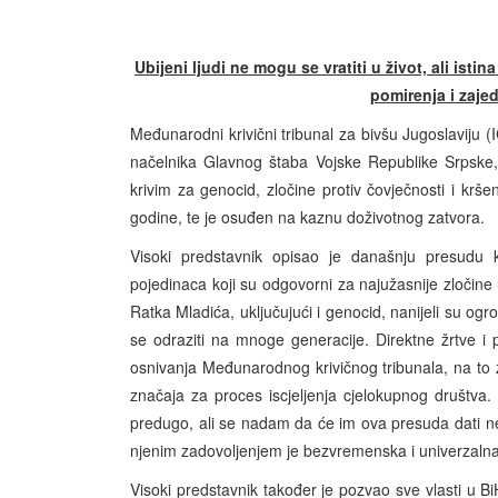
Ubijeni ljudi ne mogu se vratiti u život, ali isti
pomirenja i zaje
Međunarodni krivični tribunal za bivšu Jugoslaviju
načelnika Glavnog štaba Vojske Republike Srpske,
krivim za genocid, zločine protiv čovječnosti i krš
godine, te je osuđen na kaznu doživotnog zatvora.
Visoki predstavnik opisao je današnju presudu 
pojedinaca koji su odgovorni za najužasnije zločine
Ratka Mladića, uključujući i genocid, nanijeli su ogr
se odraziti na mnoge generacije. Direktne žrtve i 
osnivanja Međunarodnog krivičnog tribunala, na to 
značaja za proces iscjeljenja cjelokupnog društva.
predugo, ali se nadam da će im ova presuda dati nek
njenim zadovoljenjem je bezvremenska i univerzalna
Visoki predstavnik također je pozvao sve vlasti u 