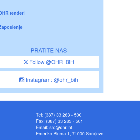
OHR tenderi
Zaposlenje
PRATITE NAS
Follow @OHR_BiH
Instagram: @ohr_bih
Tel: (387) 33 283 - 500
Fax: (387) 33 283 - 501
Email:
srd@ohr.int
Emerika Bluma 1, 71000 Sarajevo