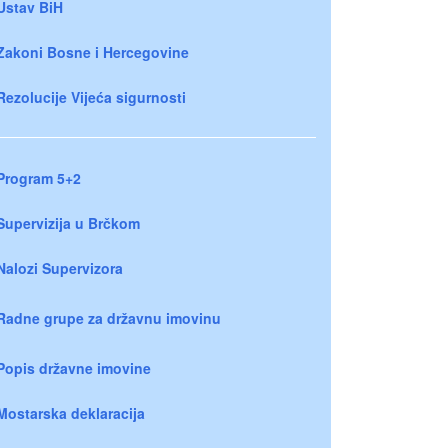
Ustav BiH
Zakoni Bosne i Hercegovine
Rezolucije Vijeća sigurnosti
Program 5+2
Supervizija u Brčkom
Nalozi Supervizora
Radne grupe za državnu imovinu
Popis državne imovine
Mostarska deklaracija