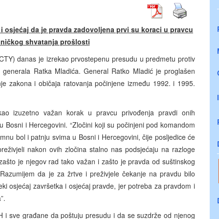
na i osjećaj da je pravda zadovoljena prvi su koraci u pravcu
dničkog shvatanja prošlosti
 (ICTY) danas je izrekao prvostepenu presudu u predmetu protiv
 generala Ratka Mladića. General Ratko Mladić je proglašen
enje zakona i običaja ratovanja počinjene između 1992. i 1995.
kao izuzetno važan korak u pravcu privođenja pravdi onih
 u Bosni i Hercegovini. “Zločini koji su počinjeni pod komandom
omnu bol i patnju svima u Bosni i Hercegovini, čije posljedice će
preživjeli nakon ovih zločina stalno nas podsjećaju na razloge
zašto je njegov rad tako važan i zašto je pravda od suštinskog
 Razumijem da je za žrtve i preživjele čekanje na pravdu bilo
i osjećaj završetka i osjećaj pravde, jer potreba za pravdom i
”.
BiH i sve građane da poštuju presudu i da se suzdrže od njenog