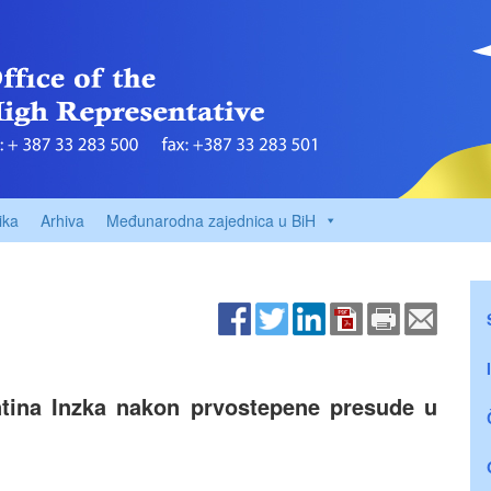
ika
Arhiva
Međunarodna zajednica u BiH
ntina Inzka nakon prvostepene presude u