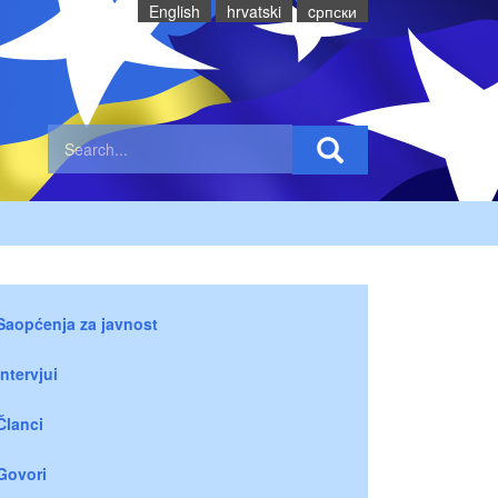
English
hrvatski
cрпски
Saopćenja za javnost
Intervjui
Članci
Govori