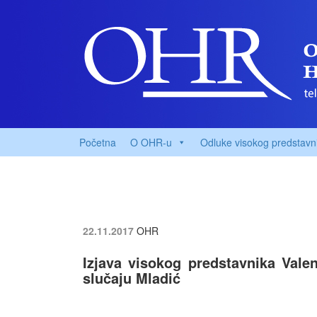
Početna
O OHR-u
Odluke visokog predstavn
22.11.2017
OHR
Izjava visokog predstavnika Vale
slučaju Mladić