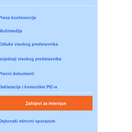
Press konferencije
Multimedija
Odluke visokog predstavnika
Izvještaji visokog predstavnika
Pravni dokumenti
Deklaracije i komunikei PIC-a
Zahtjevi za intervjue
Dejtonski mirovni sporazum