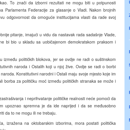
ekao. To znači da izborni rezultati ne mogu biti u potpunosti
a Parlamenta Federacije za glasanje o Vladi. Nakon brojnih
ovu odgovornost da omoguće institucijama vlasti da rade svoj
ebnije pitanje, imajući u vidu da nastavak rada sadašnje Vlade,
 ne bi bio u skladu sa uobičajenom demokratskom praksom i
pu između političkih blokova, jer se ovdje ne radi o suštinskom
utivnih naroda i Ostalih koji u njoj žive. Ovdje se radi o borbi
naroda. Konstitutivni narodni i Ostali maju svoje mjesto koje im
Ali borba za političku moć između političkih stranaka se može i
e zastrašivanja i neprihvatanje političke realnosti neće pomoći da
 sam upoznao spremna je da ide naprijed i da se međusobno
iti da to ne mogu ili ne trebaju.
ača, izražena na oktobarskim izborima, mora postati politička