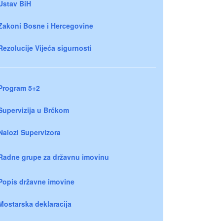
Ustav BiH
Zakoni Bosne i Hercegovine
Rezolucije Vijeća sigurnosti
Program 5+2
Supervizija u Brčkom
Nalozi Supervizora
Radne grupe za državnu imovinu
Popis državne imovine
Mostarska deklaracija