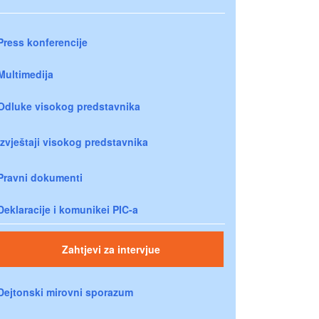
Press konferencije
Multimedija
Odluke visokog predstavnika
Izvještaji visokog predstavnika
Pravni dokumenti
Deklaracije i komunikei PIC-a
Zahtjevi za intervjue
Dejtonski mirovni sporazum