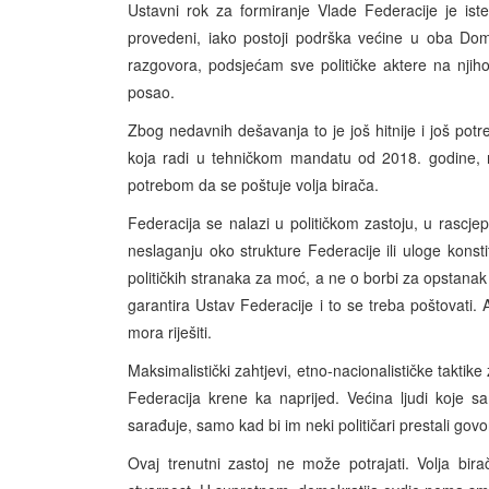
Ustavni rok za formiranje Vlade Federacije je ist
provedeni, iako postoji podrška većine u oba Dom
razgovora, podsjećam sve političke aktere na njih
posao.
Zbog nedavnih dešavanja to je još hitnije i još potr
koja radi u tehničkom mandatu od 2018. godine,
potrebom da se poštuje volja birača.
Federacija se nalazi u političkom zastoju, u rascje
neslaganju oko strukture Federacije ili uloge konstit
političkih stranaka za moć, a ne o borbi za opstanak 
garantira Ustav Federacije i to se treba poštovati. 
mora riješiti.
Maksimalistički zahtjevi, etno-nacionalističke taktik
Federacija krene ka naprijed. Većina ljudi koje
sarađuje, samo kad bi im neki političari prestali govor
Ovaj trenutni zastoj ne može potrajati. Volja bir