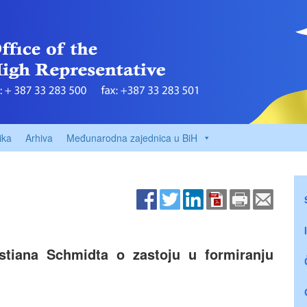
ika
Arhiva
Međunarodna zajednica u BiH
istiana Schmidta o zastoju u formiranju