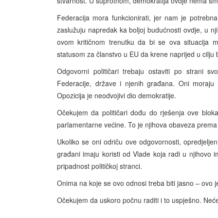
stvarnost. U suprotnom, demokratija ovdje nema smi
Federacija mora funkcionirati, jer nam je potrebn
zaslužuju napredak ka boljoj budućnosti ovdje, u nji
ovom kritičnom trenutku da bi se ova situacija 
statusom za članstvo u EU da krene naprijed u cilju
Odgovorni političari trebaju ostaviti po strani sv
Federacije, države i njenih građana. Oni moraju kon
Opozicija je neodvojivi dio demokratije.
Očekujem da političari dođu do rješenja ove blok
parlamentarne većine. To je njihova obaveza prema
Ukoliko se oni odriču ove odgovornosti, opredjelj
građani imaju koristi od Vlade koja radi u njihovo i
pripadnost političkoj stranci.
Onima na koje se ovo odnosi treba biti jasno – ovo j
Očekujem da uskoro počnu raditi i to uspješno. Neće b