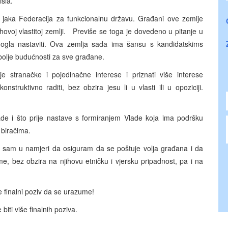
sla.
a jaka Federacija za funkcionalnu državu. Građani ove zemlje
hovoj vlastitoj zemlji. Previše se toga je dovedeno u pitanje u
mogla nastaviti. Ova zemlja sada ima šansu s kandidatskims
 bolje budućnosti za sve građane.
oje stranačke i pojedinačne interese i priznati više interese
struktivno raditi, bez obzira jesu li u vlasti ili u opoziciji.
ade i što prije nastave s formiranjem Vlade koja ima podršku
 biračima.
en sam u namjeri da osiguram da se poštuje volja građana i da
me, bez obzira na njihovu etničku i vjersku pripadnost, pa i na
e finalni poziv da se urazume!
iti više finalnih poziva.