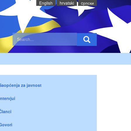
English
hrvatski
cрпски
Saopćenja za javnost
Intervjui
Članci
Govori