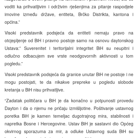
voditi ka prihvatljivim i održivim rješenjima za pitanje raspodjele
imovine između države, entiteta, Brčko Distrikta, kantona i
općina.”
Visoki predstavnik podsjeća da entiteti nemaju pravo na
otcjepljenje od BiH i pravno postoje samo na osnovu daytonskog
Ustava:” Suverenitet i teritorijalni integritet BiH su neupitni i
odlučno odbacujem sve vrste neodgovornih aktivnosti u tom
pogledu.”
Visoki predstavnik podsjeća da granice unutar BiH ne postoje i ne
mogu postojati, te da nikakve prepreke u pogledu slobode
kretanja u BiH nisu prihvatljive.
“Zadatak političara u BiH je da konačno u potpunosti provedu
Dayton i da o njemu ne pričaju izmišljotine. Poštivanje ustavnog
poretka BiH je kamen temeljac dugotrajnog mira, stabilnosti i
napretka Bosne i Hercegovine. Ustav BiH je sastavni dio Općeg
okvirnog sporazuma za mir, a odluke Ustavnog suda BiH su