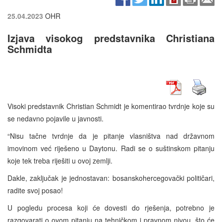
25.04.2023
OHR
Izjava visokog predstavnika Christiana
Schmidta
Visoki predstavnik Christian Schmidt je komentirao tvrdnje koje su
se nedavno pojavile u javnosti.
“Nisu tačne tvrdnje da je pitanje vlasništva nad državnom
imovinom već riješeno u Daytonu. Radi se o suštinskom pitanju
koje tek treba riješiti u ovoj zemlji.
Dakle, zaključak je jednostavan: bosanskohercegovački političari,
radite svoj posao!
U pogledu procesa koji će dovesti do rješenja, potrebno je
razgovarati o ovom pitanju na tehničkom i pravnom nivou, što će