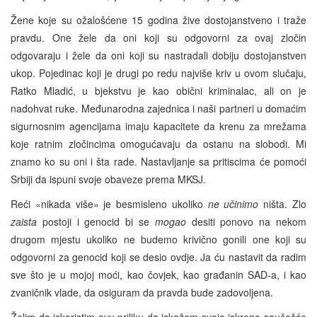
Žene koje su ožalošćene 15 godina žive dostojanstveno i traže
pravdu. One žele da oni koji su odgovorni za ovaj zločin
odgovaraju i žele da oni koji su nastradali dobiju dostojanstven
ukop. Pojedinac koji je drugi po redu najviše kriv u ovom slučaju,
Ratko Mladić, u bjekstvu je kao obični kriminalac, ali on je
nadohvat ruke. Međunarodna zajednica i naši partneri u domaćim
sigurnosnim agencijama imaju kapacitete da krenu za mrežama
koje ratnim zločincima omogućavaju da ostanu na slobodi. Mi
znamo ko su oni i šta rade. Nastavljanje sa pritiscima će pomoći
Srbiji da ispuni svoje obaveze prema MKSJ.
Reći «nikada više» je besmisleno ukoliko
ne učinimo
ništa. Zlo
zaista
postoji i genocid bi se
mogao
desiti ponovo na nekom
drugom mjestu ukoliko ne budemo krivično gonili one koji su
odgovorni za genocid koji se desio ovdje. Ja ću nastavit da radim
sve što je u mojoj moći, kao čovjek, kao građanin SAD-a, i kao
zvaničnik vlade, da osiguram da pravda bude zadovoljena.
Želim da iskoristim ovu priliku da iskažem svoje iskreno saučešće