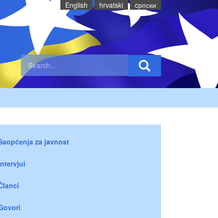
English
hrvatski
cрпски
Saopćenja za javnost
Intervjui
Članci
Govori