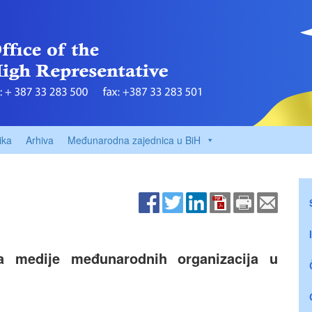
ika
Arhiva
Međunarodna zajednica u BiH
za medije međunarodnih organizacija u