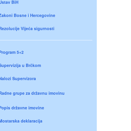
Ustav BiH
Zakoni Bosne i Hercegovine
Rezolucije Vijeća sigurnosti
Program 5+2
Supervizija u Brčkom
Nalozi Supervizora
Radne grupe za državnu imovinu
Popis državne imovine
Mostarska deklaracija