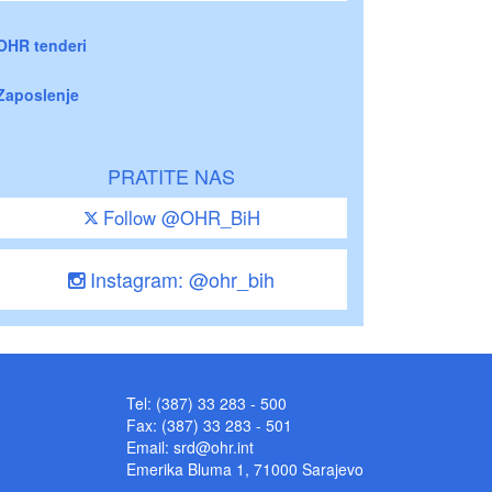
OHR tenderi
Zaposlenje
PRATITE NAS
Follow @OHR_BiH
Instagram: @ohr_bih
Tel: (387) 33 283 - 500
Fax: (387) 33 283 - 501
Email:
srd@ohr.int
Emerika Bluma 1, 71000 Sarajevo