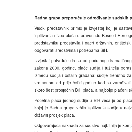
Radna grupa preporu
čuje određivanje sudskih 
Visoki predstavnik primio je Izvještaj koji je sas
ispitivanja nivoa plaća u pravosuđu Bosne i Herce
predstavniku predstavila i nacrt državnih, entitets
odgovarati sredstvima i potrebama BiH.
Izvještaj potvrđuje da su od početnog dramatičnog 
zakona 2000. godine, plaće sudija i tužitelja por
između sudija i ostalih građana: sudije trenutno z
vremenom od prije četiri godine kad su zarađivali č
skoro šest prosječnih BiH plaća, a najbolje plaćeni s
Početna plaća jednog sudije u BiH veća je od plaće n
kojoj je Radna grupa vršila ispitivanja sudije u n
državni prosjek plaća.
Odgovarajuća naknada za sudstvo najbitnija je komp