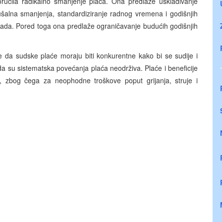
oručila radikalno smanjenje plaća. Ona predlaže usklađivanje
šalna smanjenja, standardiziranje radnog vremena i godišnjih
nada. Pored toga ona predlaže ograničavanje budućih godišnjih
e da sudske plaće moraju biti konkurentne kako bi se sudije i
 da su sistematska povećanja plaća neodrživa. Plaće i beneficije
zbog čega za neophodne troškove poput grijanja, struje i