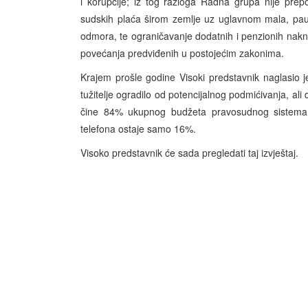
i korupcije; iz tog razloga Radna grupa nije prep
sudskih plaća širom zemlje uz uglavnom mala, pau
odmora, te ograničavanje dodatnih i penzionih nak
povećanja predviđenih u postojećim zakonima.
Krajem prošle godine Visoki predstavnik naglasio j
tužitelje ogradilo od potencijalnog podmićivanja, ali
čine 84% ukupnog budžeta pravosudnog sistema, 
telefona ostaje samo 16%.
Visoko predstavnik će sada pregledati taj izvještaj.