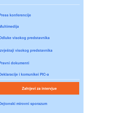
Press konferencije
Multimedija
Odluke visokog predstavnika
Izvještaji visokog predstavnika
Pravni dokumenti
Deklaracije i komunikei PIC-a
Zahtjevi za intervjue
Dejtonski mirovni sporazum