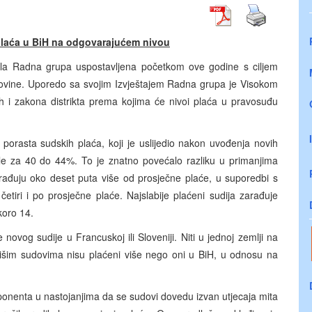
plaća u BiH na odgovarajućem nivou
tavila Radna grupa uspostavljena početkom ove godine s ciljem
govine. Uporedo sa svojim Izvještajem Radna grupa je Visokom
kih i zakona distrikta prema kojima će nivoi plaća u pravosuđu
porasta sudskih plaća, koji je uslijedio nakon uvođenja novih
asle za 40 do 44%. To je znatno povećalo razliku u primanjima
arađuju oko deset puta više od prosječne plaće, u suporedbi s
etiri i po prosječne plaće. Najslabije plaćeni sudija zarađuje
koro 14.
ovog sudije u Francuskoj ili Sloveniji. Niti u jednoj zemlji na
ajvišim sudovima nisu plaćeni više nego oni u BiH, u odnosu na
onenta u nastojanjima da se sudovi dovedu izvan utjecaja mita