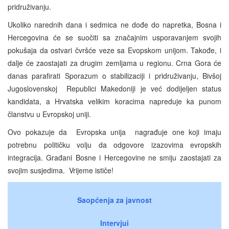
pridruživanju.
Ukoliko narednih dana i sedmica ne dođe do napretka, Bosna i
Hercegovina će se suočiti sa značajnim usporavanjem svojih
pokušaja da ostvari čvršće veze sa Evopskom unijom. Takođe, i
dalje će zaostajati za drugim zemljama u regionu. Crna Gora će
danas parafirati Sporazum o stabilizaciji i pridruživanju, Bivšoj
Jugoslovenskoj Republici Makedoniji je već dodijeljen status
kandidata, a Hrvatska velikim koracima napreduje ka punom
članstvu u Evropskoj uniji.
Ovo pokazuje da Evropska unija nagrađuje one koji imaju
potrebnu političku volju da odgovore izazovima evropskih
integracija. Građani Bosne i Hercegovine ne smiju zaostajati za
svojim susjedima. Vrijeme ističe!
Saopćenja za javnost
Intervjui