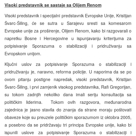
Visoki predstavnik se sastaje sa Olijem Renom
Visoki predstavnik i specijalni predstavnik Evropske Unije, Kristijan
Švarc-Šiling, će se sutra u Sarajevu sresti sa komesarom
Evropske unije za proširenje, Olijem Renom, kako bi razgovarali o
napretku Bosne i Hercegovine u ispunjavanju kriterijuma za
potpisivanje Sporazuma o stabilizaciji i pridruživanju sa
Evropskom unijom.
Ključni uslov za potpisivanje Sporazuma o stabilizaciji i
pridruživanju je, naravno, reforma policije. U naporima da se po
ovom pitanju postigne napredak, visoki predstavnik, Kristijan
Švarc-Šiling, i prvi zamjenik visokog predstavnika, Rafi Gregorijan,
su tokom zadnjih nekoliko dana imali seriju konsultacija sa
političkim liderima. Tokom ovih razgovora, međunarodna
zajednica je jasno stavila do znanja da strane moraju poštovati
obaveze koje su preuzele političkim sporazumom iz oktobra 2005,
a posebno da se pridržavaju tri principa Evropske unije, kako bi
ispunili uslove za potpisivanje Sporazuma o stabilizaciji i