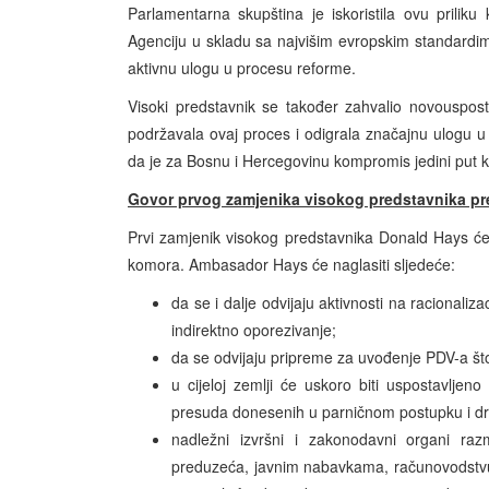
Parlamentarna skupština je iskoristila ovu prilik
Agenciju u skladu sa najvišim evropskim standardima
aktivnu ulogu u procesu reforme.
Visoki predstavnik se također zahvalio novouspost
podržavala ovaj proces i odigrala značajnu ulogu 
da je za Bosnu i Hercegovinu kompromis jedini put k
Govor prvog zamjenika visokog predstavnika pr
Prvi zamjenik visokog predstavnika Donald Hays će
komora. Ambasador Hays će naglasiti sljedeće:
da se i dalje odvijaju aktivnosti na racionaliz
indirektno oporezivanje;
da se odvijaju pripreme za uvođenje PDV-a što 
u cijeloj zemlji će uskoro biti uspostavljen
presuda donesenih u parničnom postupku i dr
nadležni izvršni i zakonodavni organi raz
preduzeća, javnim nabavkama, računovodstvu i 