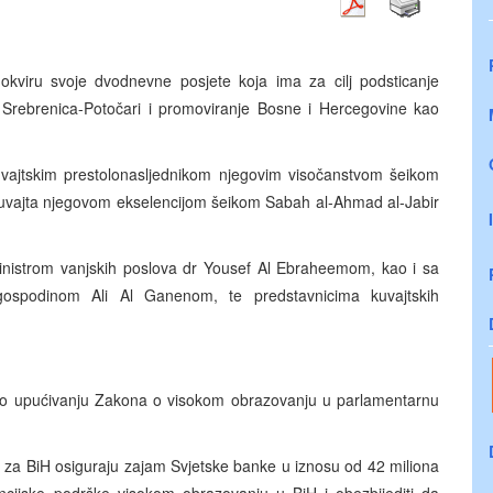
 okviru svoje dvodnevne posjete koja ima za cilj podsticanje
 Srebrenica-Potočari i promoviranje Bosne i Hercegovine kao
uvajtskim prestolonasljednikom njegovim visočanstvom šeikom
uvajta njegovom ekselencijom šeikom Sabah al-Ahmad al-Jabir
ministrom vanjskih poslova dr Yousef Al Ebraheemom, kao i sa
gospodinom Ali Al Ganenom, te predstavnicima kuvajtskih
a o upućivanju Zakona o visokom obrazovanju u parlamentarnu
 za BiH osiguraju zajam Svjetske banke u iznosu od 42 miliona