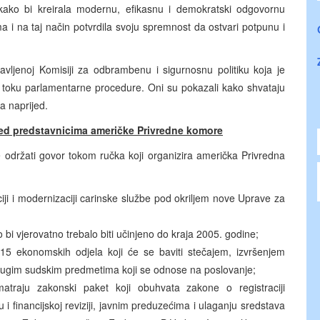
u kako bi kreirala modernu, efikasnu i demokratski odgovornu
 i na taj način potvrdila svoju spremnost da ostvari potpunu i
avljenoj Komisiji za odbrambenu i sigurnosnu politiku koja je
u toku parlamentarne procedure. Oni su pokazali kako shvataju
a naprijed.
ed predstavnicima američke Privredne komore
 održati govor tokom ručka koji organizira američka Privredna
aciji i modernizaciji carinske službe pod okriljem nove Uprave za
bi vjerovatno trebalo biti učinjeno do kraja 2005. godine;
o 15 ekonomskih odjela koji će se baviti stečajem, izvršenjem
ugim sudskim predmetima koji se odnose na poslovanje;
matraju zakonski paket koji obuhvata zakone o registraciji
financijskoj reviziji, javnim preduzećima i ulaganju sredstava