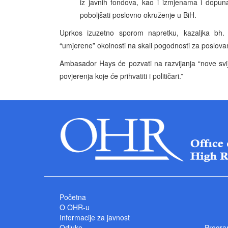
iz javnih fondova, kao i izmjenama i dopuna
poboljšati poslovno okruženje u BiH.
Uprkos izuzetno sporom napretku, kazaljka bh.
“umjerene” okolnosti na skali pogodnosti za poslova
Ambasador Hays će pozvati na razvijanja “nove svijes
povjerenja koje će prihvatiti i političari.”
Početna
O OHR-u
Informacije za javnost
Odluke
Progra