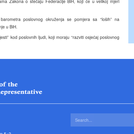
ma Zakona o stečaju Federacije BiH, koji će u velikoj mjeri
 barometra poslovnog okruženja se pomjera sa “loših” na
nje u BiH.
ti” kod poslovnih ljudi, koji moraju “razviti osjećaj poslovnog
m 5+2