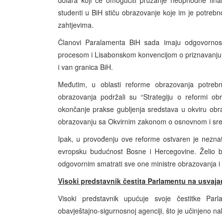
dolara koji će omogućiti pružanje neophodne fina
studenti u BiH stiču obrazovanje koje im je potreb
zahtjevima.
Članovi Paralamenta BiH sada imaju odgovornost
procesom i Lisabonskom konvencijom o priznavanju dip
i van granica BiH.
Međutim, u oblasti reforme obrazovanja potrebn
obrazovanja podržali su “Strategiju o reformi ob
okončanje prakse gubljenja sredstava u okviru obr
obrazovanju sa Okvirnim zakonom o osnovnom i sre
Ipak, u provođenju ove reforme ostvaren je neznata
evropsku budućnost Bosne i Hercegovine. Želio bi
odgovornim smatrati sve one ministre obrazovanja i n
Visoki predstavnik čestita Parlamentu na usvaja
Visoki predstavnik upućuje svoje čestitke Par
obavještajno-sigurnosnoj agenciji, što je učinjeno n