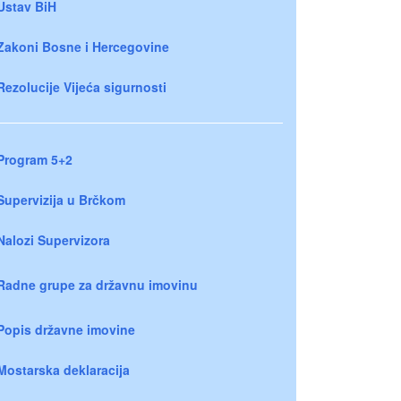
Ustav BiH
Zakoni Bosne i Hercegovine
Rezolucije Vijeća sigurnosti
Program 5+2
Supervizija u Brčkom
Nalozi Supervizora
Radne grupe za državnu imovinu
Popis državne imovine
Mostarska deklaracija