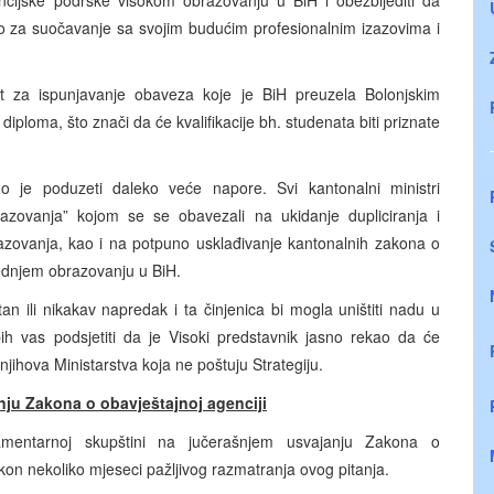
ncijske podrške visokom obrazovanju u BiH i obezbijediti da
no za suočavanje sa svojim budućim profesionalnim izazovima i
 za ispunjavanje obaveza koje je BiH preuzela Bolonjskim
loma, što znači da će kvalifikacije bh. studenata biti priznate
o je poduzeti daleko veće napore. Svi kantonalni ministri
razovanja” kojom se se obavezali na ukidanje dupliciranja i
azovanja, kao i na potpuno usklađivanje kantonalnih zakona o
dnjem obrazovanju u BiH.
n ili nikakav napredak i ta činjenica bi mogla uništiti nadu u
h vas podsjetiti da je Visoki predstavnik jasno rekao da će
jihova Ministarstva koja ne poštuju Strategiju.
nju Zakona o obavještajnoj agenciji
lamentarnoj skupštini na jučerašnjem usvajanju Zakona o
akon nekoliko mjeseci pažljivog razmatranja ovog pitanja.