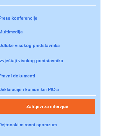
Press konferencije
Multimedija
Odluke visokog predstavnika
Izvještaji visokog predstavnika
Pravni dokumenti
Deklaracije i komunikei PIC-a
Zahtjevi za intervjue
Dejtonski mirovni sporazum