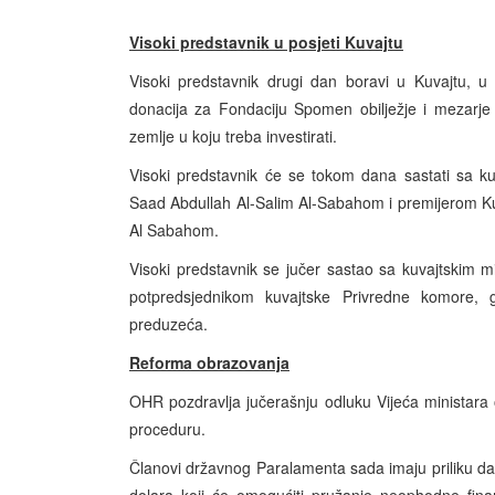
Visoki predstavnik u posjeti Kuvajtu
Visoki predstavnik drugi dan boravi u Kuvajtu, u
donacija za Fondaciju Spomen obilježje i mezarje
zemlje u koju treba investirati.
Visoki predstavnik će se tokom dana sastati sa k
Saad Abdullah Al-Salim Al-Sabahom i premijerom K
Al Sabahom.
Visoki predstavnik se jučer sastao sa kuvajtskim 
potpredsjednikom kuvajtske Privredne komore, 
preduzeća.
Reforma obrazovanja
OHR pozdravlja jučerašnju odluku Vijeća ministar
proceduru.
Članovi državnog Paralamenta sada imaju priliku da