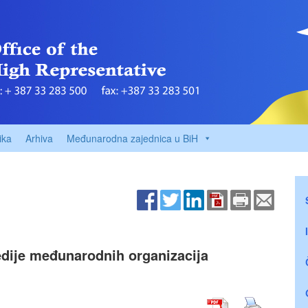
ika
Arhiva
Međunarodna zajednica u BiH
edije međunarodnih organizacija