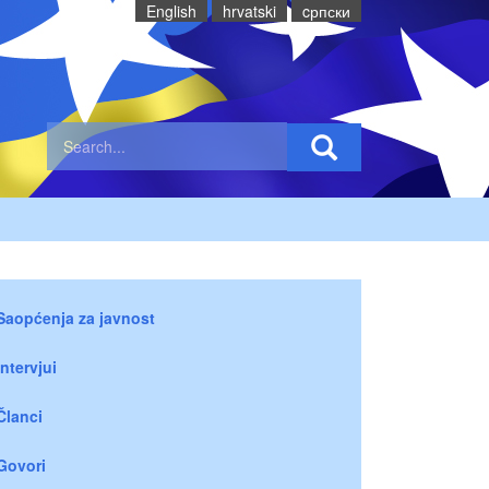
English
hrvatski
cрпски
Saopćenja za javnost
Intervjui
Članci
Govori