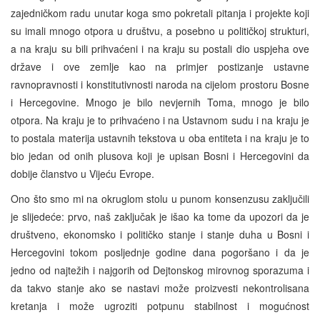
zajedničkom radu unutar koga smo pokretali pitanja i projekte koji
su imali mnogo otpora u društvu, a posebno u političkoj strukturi,
a na kraju su bili prihvaćeni i na kraju su postali dio uspjeha ove
države i ove zemlje kao na primjer postizanje ustavne
ravnopravnosti i konstitutivnosti naroda na cijelom prostoru Bosne
i Hercegovine. Mnogo je bilo nevjernih Toma, mnogo je bilo
otpora. Na kraju je to prihvaćeno i na Ustavnom sudu i na kraju je
to postala materija ustavnih tekstova u oba entiteta i na kraju je to
bio jedan od onih plusova koji je upisan Bosni i Hercegovini da
dobije članstvo u Vijeću Evrope.
Ono što smo mi na okruglom stolu u punom konsenzusu zaključili
je slijedeće: prvo, naš zaključak je išao ka tome da upozori da je
društveno, ekonomsko i političko stanje i stanje duha u Bosni i
Hercegovini tokom posljednje godine dana pogoršano i da je
jedno od najtežih i najgorih od Dejtonskog mirovnog sporazuma i
da takvo stanje ako se nastavi može proizvesti nekontrolisana
kretanja i može ugroziti potpunu stabilnost i mogućnost