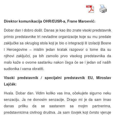
Direktor komunikacija OHR/EUSR-a, Frane Maroević
:
Dobar dan i dobro došli. Danas je kao što znate visoki predstavnik
primio predstavnike tri nevladine organizacije koje su mu predale
zaključke sa okruglog stola koji je bio o integraciji ili izolaciji Bosne
i Hercegovine – mislim jedan kratak razgovor o tome šta su
njihovi zaključci, pa bih zamolio prvo visokog predstavnika da
malo kaže o ovome sastanku nakon čega će se i jedan od naših
sudionika i vama obratiti.
Visoki predstavnik / specijalni predstavnik EU,
Miroslav
Lajčák:
Hvala. Dobar dan. Vidim koliko vas ima, očekujete sigurno neku
senzaciju. Ja ne donosim senzacije. Drago mi je da sam imao
danas priliku da se sastanem sa mojim partnerima,
predstavnicima civilnog društva. Ja sam čovjek koji čvrsto vjeruje