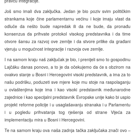
pravcu integracije.
Još smo imali dva zaključka. Jedan je bio poziv svim političkim
strankama koje čine parlamentarnu većinu i koje imaju vlast da
odluče da nešto bude napredak ili da ne bude, da pronađu
konsenzus da prihvate protokol visokog predstavnika i da time
otvore šansu za razvoj ove zemlje i da stvore prilike da građani
vjeruju u mogućnost integracije i razvoja ove zemlje.
I na samom kraju naš zaključak je bio, i prenijeli smo to gospodinu
Lajčáku danas ponovo, a to je da očekujemo da će s obzirom na
ovakvo stanje u Bosni i Hercegovini visoki predstavnik, a ima za to
našu podršku, poduzeti sve mjere koje mu stoje na raspolaganju
u ovlaštenjima koje ima i kao visoki predstavnik međunarodne
zajednice i kao specijalni predstavnik Evropske unije kako bi uspio
projekt reforme policije i u usaglašavanju stranaka i u Parlamentu
i u pogledu prihvatanja tog rješenja od strane Vijeća za
implementaciju mira u Bosni i Hercegovini.
Te na samom kraju ova naša zadnja tačka zaključaka znači ovo –