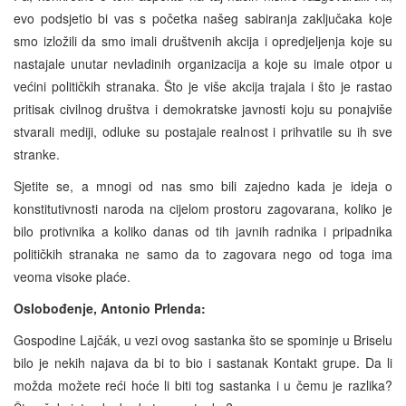
evo podsjetio bi vas s početka našeg sabiranja zaključaka koje
smo izložili da smo imali društvenih akcija i opredjeljenja koje su
nastajale unutar nevladinih organizacija a koje su imale otpor u
većini političkih stranaka. Što je više akcija trajala i što je rastao
pritisak civilnog društva i demokratske javnosti koju su ponajviše
stvarali mediji, odluke su postajale realnost i prihvatile su ih sve
stranke.
Sjetite se, a mnogi od nas smo bili zajedno kada je ideja o
konstitutivnosti naroda na cijelom prostoru zagovarana, koliko je
bilo protivnika a koliko danas od tih javnih radnika i pripadnika
političkih stranaka ne samo da to zagovara nego od toga ima
veoma visoke plaće.
Oslobođenje, Antonio Prlenda:
Gospodine Lajčák, u vezi ovog sastanka što se spominje u Briselu
bilo je nekih najava da bi to bio i sastanak Kontakt grupe. Da li
možda možete reći hoće li biti tog sastanka i u čemu je razlika?