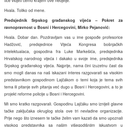
tiče vidjeti ćemo krajem ove nedjelje.
Hvala. Toliko od mene.
Predsjednik Srpskog građanskog vijeća – Pokret za
ravnopravnost u Bosni i Hercegovini, Mirko Pejanović:
Hvala. Dobar dan. Pozdravljam vas u ime gospođe profesorice
Hadžović, predsjednice Vijeća Kongresa bošnjačkih
intelektualaca, gospodina fra Luke Markešića, predsjednika
Hrvatskog narodnog vijeća i dakako u svoje ime, predsjednika
Srpskog građanskog vijeća. Najprije, nama čini izuzetnu čast da
smo mogli danas na naš iskazani interes razgovarati sa visokim
predstavnikom gospodinom Lajčákom o temi koja je tema svih
tema ili pitanje svih pitanja već dugo u Bosni i Hercegovini, a to je
projekt reforme policije u Bosni i Hercegovini.
Mi smo kratko razgovarali. Gospodinu Lajčáku smo iznijeli glavne
tačke zaključaka okruglog stola ove tri nevladine organizacije.
Prije nego što iznesem te tačke želim vam kazati da smo upoznali
visokog predstavnika sa našim višegodišnjim iskustvom u