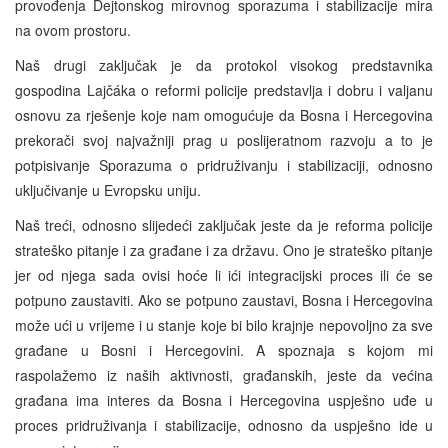
provođenja Dejtonskog mirovnog sporazuma i stabilizacije mira
na ovom prostoru.
Naš drugi zaključak je da protokol visokog predstavnika
gospodina Lajčáka o reformi policije predstavlja i dobru i valjanu
osnovu za rješenje koje nam omogućuje da Bosna i Hercegovina
prekorači svoj najvažniji prag u poslijeratnom razvoju a to je
potpisivanje Sporazuma o pridruživanju i stabilizaciji, odnosno
uključivanje u Evropsku uniju.
Naš treći, odnosno slijedeći zaključak jeste da je reforma policije
strateško pitanje i za građane i za državu. Ono je strateško pitanje
jer od njega sada ovisi hoće li ići integracijski proces ili će se
potpuno zaustaviti. Ako se potpuno zaustavi, Bosna i Hercegovina
može ući u vrijeme i u stanje koje bi bilo krajnje nepovoljno za sve
građane u Bosni i Hercegovini. A spoznaja s kojom mi
raspolažemo iz naših aktivnosti, građanskih, jeste da većina
građana ima interes da Bosna i Hercegovina uspješno uđe u
proces pridruživanja i stabilizacije, odnosno da uspješno ide u