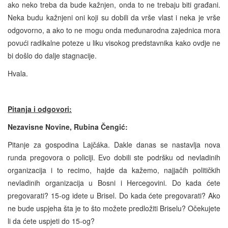
ako neko treba da bude kažnjen, onda to ne trebaju biti građani.
Neka budu kažnjeni oni koji su dobili da vrše vlast i neka je vrše
odgovorno, a ako to ne mogu onda međunarodna zajednica mora
povući radikalne poteze u liku visokog predstavnika kako ovdje ne
bi došlo do dalje stagnacije.
Hvala.
Pitanja i odgovori:
Nezavisne Novine, Rubina Čengić:
Pitanje za gospodina Lajčáka. Dakle danas se nastavlja nova
runda pregovora o policiji. Evo dobili ste podršku od nevladinih
organizacija i to recimo, hajde da kažemo, najjačih političkih
nevladinih organizacija u Bosni i Hercegovini. Do kada ćete
pregovarati? 15-og idete u Brisel. Do kada ćete pregovarati? Ako
ne bude uspjeha šta je to što možete predložiti Briselu? Očekujete
li da ćete uspjeti do 15-og?