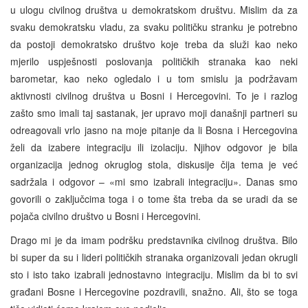
u ulogu civilnog društva u demokratskom društvu. Mislim da za
svaku demokratsku vladu, za svaku političku stranku je potrebno
da postoji demokratsko društvo koje treba da služi kao neko
mjerilo uspješnosti poslovanja političkih stranaka kao neki
barometar, kao neko ogledalo i u tom smislu ja podržavam
aktivnosti civilnog društva u Bosni i Hercegovini. To je i razlog
zašto smo imali taj sastanak, jer upravo moji današnji partneri su
odreagovali vrlo jasno na moje pitanje da li Bosna i Hercegovina
želi da izabere integraciju ili izolaciju. Njihov odgovor je bila
organizacija jednog okruglog stola, diskusije čija tema je već
sadržala i odgovor – «mi smo izabrali integraciju». Danas smo
govorili o zaključcima toga i o tome šta treba da se uradi da se
pojača civilno društvo u Bosni i Hercegovini.
Drago mi je da imam podršku predstavnika civilnog društva. Bilo
bi super da su i lideri političkih stranaka organizovali jedan okrugli
sto i isto tako izabrali jednostavno integraciju. Mislim da bi to svi
građani Bosne i Hercegovine pozdravili, snažno. Ali, što se toga