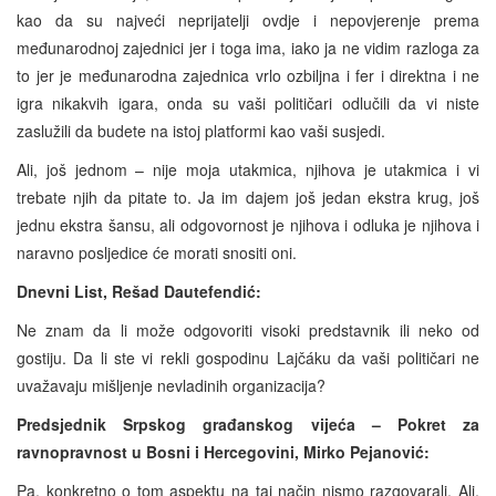
kao da su najveći neprijatelji ovdje i nepovjerenje prema
međunarodnoj zajednici jer i toga ima, iako ja ne vidim razloga za
to jer je međunarodna zajednica vrlo ozbiljna i fer i direktna i ne
igra nikakvih igara, onda su vaši političari odlučili da vi niste
zaslužili da budete na istoj platformi kao vaši susjedi.
Ali, još jednom – nije moja utakmica, njihova je utakmica i vi
trebate njih da pitate to. Ja im dajem još jedan ekstra krug, još
jednu ekstra šansu, ali odgovornost je njihova i odluka je njihova i
naravno posljedice će morati snositi oni.
Dnevni List, Rešad Dautefendić:
Ne znam da li može odgovoriti visoki predstavnik ili neko od
gostiju. Da li ste vi rekli gospodinu Lajčáku da vaši političari ne
uvažavaju mišljenje nevladinih organizacija?
Predsjednik Srpskog građanskog vijeća – Pokret za
ravnopravnost u Bosni i Hercegovini, Mirko Pejanović:
Pa, konkretno o tom aspektu na taj način nismo razgovarali. Ali,