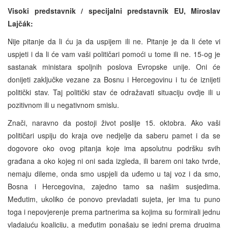
Visoki predstavnik / specijalni predstavnik EU,
Miroslav
Lajčák:
Nije pitanje da li ću ja da uspijem ili ne. Pitanje je da li ćete vi
uspjeti i da li će vam vaši političari pomoći u tome ili ne. 15-og je
sastanak ministara spoljnih poslova Evropske unije. Oni će
donijeti zaključke vezane za Bosnu i Hercegovinu i tu će iznijeti
politički stav. Taj politički stav će odražavati situaciju ovdje ili u
pozitivnom ili u negativnom smislu.
Znači, naravno da postoji život poslije 15. oktobra. Ako vaši
političari uspiju do kraja ove nedjelje da saberu pamet i da se
dogovore oko ovog pitanja koje ima apsolutnu podršku svih
građana a oko kojeg ni oni sada izgleda, ili barem oni tako tvrde,
nemaju dileme, onda smo uspjeli da uđemo u taj voz i da smo,
Bosna i Hercegovina, zajedno tamo sa našim susjedima.
Međutim, ukoliko će ponovo prevladati sujeta, jer ima tu puno
toga i nepovjerenje prema partnerima sa kojima su formirali jednu
vladajuću koaliciju, a međutim ponašaju se jedni prema drugima