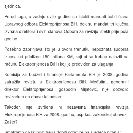
sjednica.
Pored toga, u zadnje dvije godine su istekli mandati četiri člana
Upravnog odbora Elektroprijenosa BiH, dok su mandati tri ključna
izvršna direktora i svih članova Odbora za reviziju istekli prije pola
godine.
Posebno zabrinjava što je u ovom trenutku nepoznata sudbina
iznosa od približno 150 miliona KM, koji bi se trebao nalaziti na
računu Elektroprijenosa BiH i koji je predviđen za ulaganja.
Komisija za budžet i financije Parlamenta BiH je 2008. godina
zatražila reviziju u Elektroprijenosu BiH. Međutim, generalni
direktor Elektroprijenosa, gospodin Mijatović, nije dozvolio
revizorima da obave taj posao.
Također, nije izvršena ni nezavisna financijska revizija
Elektroprijenosa BiH za 2008. godinu, usprkos zakonskoj obavezi.
Zašto?
Smatramo da javnost treba dobiti odgovor na sljedeća pitanja: