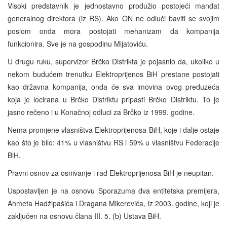
Visoki predstavnik je jednostavno produžio postojeći mandat
generalnog direktora (iz RS). Ako ON ne odluči baviti se svojim
poslom onda mora postojati mehanizam da kompanija
funkcionira. Sve je na gospodinu Mijatoviću.
U drugu ruku, supervizor Brčko Distrikta je pojasnio da, ukoliko u
nekom budućem trenutku Elektroprijenos BiH prestane postojati
kao državna kompanija, onda će sva imovina ovog preduzeća
koja je locirana u Brčko Distriktu pripasti Brčko Distriktu. To je
jasno rečeno i u Konačnoj odluci za Brčko iz 1999. godine.
Nema promjene vlasništva Elektroprijenosa BiH, koje i dalje ostaje
kao što je bilo: 41% u vlasništvu RS i 59% u vlasništvu Federacije
BiH.
Pravni osnov za osnivanje i rad Elektroprijenosa BiH je neupitan.
Uspostavljen je na osnovu Sporazuma dva entitetska premijera,
Ahmeta Hadžipašića i Dragana Mikerevića, iz 2003. godine, koji je
zaključen na osnovu člana III. 5. (b) Ustava BiH.