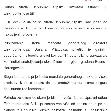
Danas Vlada Republike Srpske razmatra situaciju u
Elektroprijenosu BiH.
OHR očekuje da će se Vlada Republike Srpske, kao jedan od
vlasnika ove kompanije, konačno aktivno uključiti u rješavanje
nakupljenih problema.
Približavanje isteka mandata generalnog direktora
Elektroprijenosa, Dušana Mijatovića, prijetilo je daljnjim
pogoršanjem situacije u ovoj kompaniji i potencijalno ugrožavalo
kontinuitet snabdijevanja električnom energijom građana Bosne i
Hercegovine.
Stoga je u petak, prije isteka mandata generalnog direktora, visoki
predstavnik donio odluku da mu produži mandat i time osigura
kontinuiran rad kompanije.
Potreba za ovom odlukom je bila tim veća što se Upravni odbor
Elektroprijenosa BiH nije sastao već više od godinu dana jer su
članovi iz Republike Srpske bojkotirali najmanje 10 posljednjih