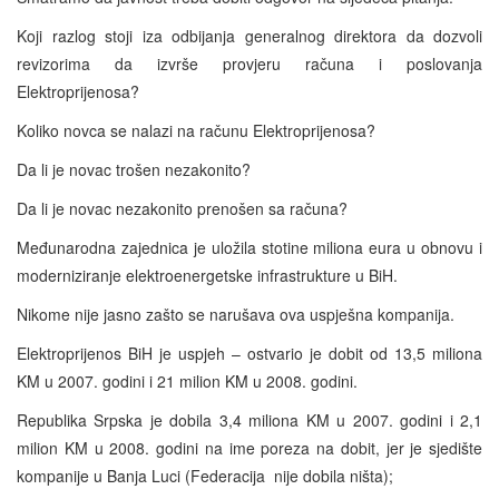
Koji razlog stoji iza odbijanja generalnog direktora da dozvoli
revizorima da izvrše provjeru računa i poslovanja
Elektroprijenosa?
Koliko novca se nalazi na računu Elektroprijenosa?
Da li je novac trošen nezakonito?
Da li je novac nezakonito prenošen sa računa?
Međunarodna zajednica je uložila stotine miliona eura u obnovu i
moderniziranje elektroenergetske infrastrukture u BiH.
Nikome nije jasno zašto se narušava ova uspješna kompanija.
Elektroprijenos BiH je uspjeh – ostvario je dobit od 13,5 miliona
KM u 2007. godini i 21 milion KM u 2008. godini.
Republika Srpska je dobila 3,4 miliona KM u 2007. godini i 2,1
milion KM u 2008. godini na ime poreza na dobit, jer je sjedište
kompanije u Banja Luci (Federacija nije dobila ništa);