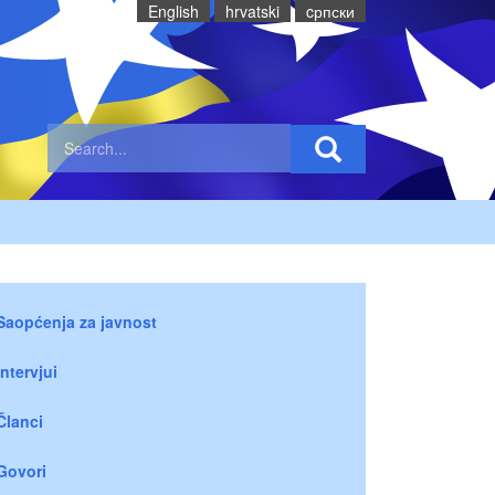
English
hrvatski
cрпски
Saopćenja za javnost
Intervjui
Članci
Govori