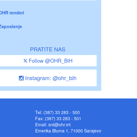
OHR tenderi
Zaposlenje
PRATITE NAS
Follow @OHR_BiH
Instagram: @ohr_bih
Tel: (387) 33 283 - 500
Fax: (387) 33 283 - 501
Email:
srd@ohr.int
Emerika Bluma 1, 71000 Sarajevo