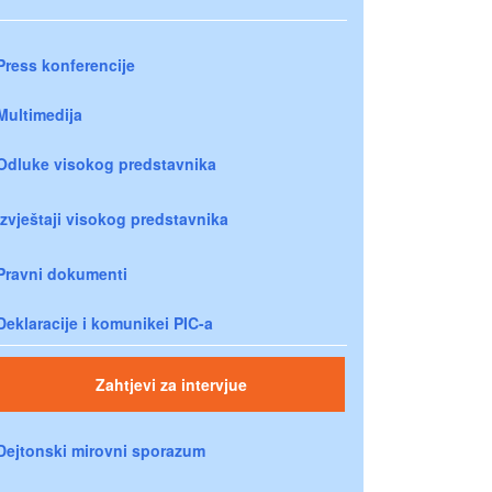
Press konferencije
Multimedija
Odluke visokog predstavnika
Izvještaji visokog predstavnika
Pravni dokumenti
Deklaracije i komunikei PIC-a
Zahtjevi za intervjue
Dejtonski mirovni sporazum