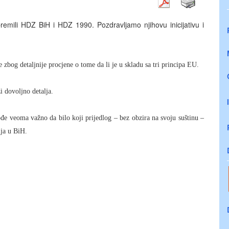
premili HDZ
BiH i HDZ 1990
. P
ozdravljamo njihovu inicijativu i
e zbog detaljnije procjene o tome da li
je
u skladu sa tri principa EU.
i dovoljno detalja.
akođe veoma važno da bilo koji prijedlog – bez obzira na svoju suštinu –
ija u BiH.