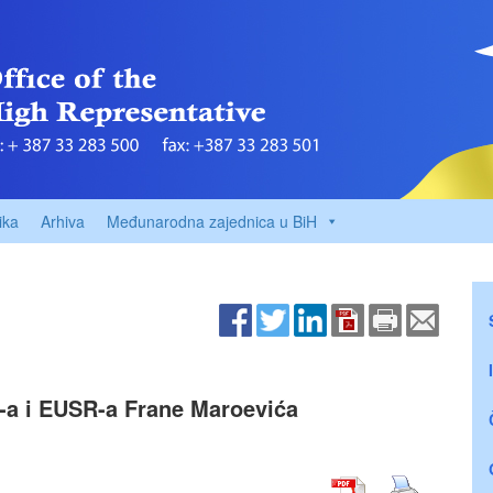
ika
Arhiva
Međunarodna zajednica u BiH
R-a i EUSR-a Frane Maroevića