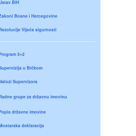
Ustav BiH
Zakoni Bosne i Hercegovine
Rezolucije Vijeća sigurnosti
Program 5+2
Supervizija u Brčkom
Nalozi Supervizora
Radne grupe za državnu imovinu
Popis državne imovine
Mostarska deklaracija