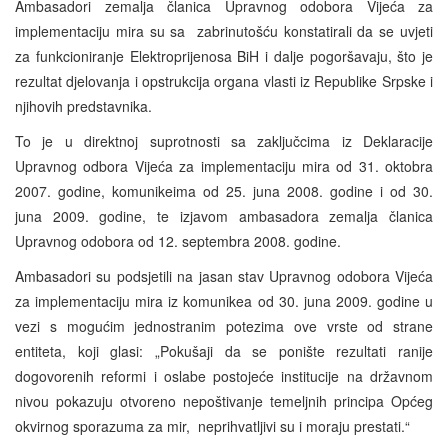
Ambasadori zemalja članica Upravnog odobora Vijeća za
implementaciju mira su sa zabrinutošću konstatirali da se uvjeti
za funkcioniranje Elektroprijenosa BiH i dalje pogoršavaju, što je
rezultat djelovanja i opstrukcija organa vlasti iz Republike Srpske i
njihovih predstavnika.
To je u direktnoj suprotnosti sa zaključcima iz Deklaracije
Upravnog odbora Vijeća za implementaciju mira od 31. oktobra
2007. godine, komunikeima od 25. juna 2008. godine i od 30.
juna 2009. godine, te izjavom ambasadora zemalja članica
Upravnog odobora od 12. septembra 2008. godine.
Ambasadori su podsjetili na jasan stav Upravnog odobora Vijeća
za implementaciju mira iz komunikea od 30. juna 2009. godine u
vezi s mogućim jednostranim potezima ove vrste od strane
entiteta, koji glasi: „Pokušaji da se ponište rezultati ranije
dogovorenih reformi i oslabe postojeće institucije na državnom
nivou pokazuju otvoreno nepoštivanje temeljnih principa Općeg
okvirnog sporazuma za mir, neprihvatljivi su i moraju prestati.“