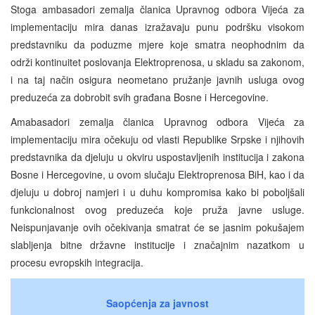
Stoga ambasadori zemalja članica Upravnog odbora Vijeća za
implementaciju mira danas izražavaju punu podršku visokom
predstavniku da poduzme mjere koje smatra neophodnim da
održi kontinuitet poslovanja Elektroprenosa, u skladu sa zakonom,
i na taj način osigura neometano pružanje javnih usluga ovog
preduzeća za dobrobit svih građana Bosne i Hercegovine.
Amabasadori zemalja članica Upravnog odbora Vijeća za
implementaciju mira očekuju od vlasti Republike Srpske i njihovih
predstavnika da djeluju u okviru uspostavljenih institucija i zakona
Bosne i Hercegovine, u ovom slučaju Elektroprenosa BiH, kao i da
djeluju u dobroj namjeri i u duhu kompromisa kako bi poboljšali
funkcionalnost ovog preduzeća koje pruža javne usluge.
Neispunjavanje ovih očekivanja smatrat će se jasnim pokušajem
slabljenja bitne državne institucije i značajnim nazatkom u
procesu evropskih integracija.
Saopćenja za javnost