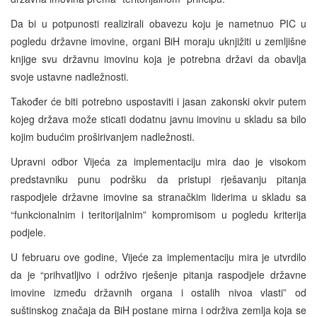
Da bi u potpunosti realizirali obavezu koju je nametnuo PIC u
pogledu državne imovine, organi BiH moraju uknjižiti u zemljišne
knjige svu državnu imovinu koja je potrebna državi da obavlja
svoje ustavne nadležnosti.
Također će biti potrebno uspostaviti i jasan zakonski okvir putem
kojeg država može sticati dodatnu javnu imovinu u skladu sa bilo
kojim budućim proširivanjem nadležnosti.
Upravni odbor Vijeća za implementaciju mira dao je visokom
predstavniku punu podršku da pristupi rješavanju pitanja
raspodjele državne imovine sa stranačkim liderima u skladu sa
“funkcionalnim i teritorijalnim” kompromisom u pogledu kriterija
podjele.
U februaru ove godine, Vijeće za implementaciju mira je utvrdilo
da je “prihvatljivo i održivo rješenje pitanja raspodjele državne
imovine između državnih organa i ostalih nivoa vlasti” od
suštinskog značaja da BiH postane mirna i održiva zemlja koja se