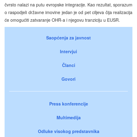
čvrsto nalazi na putu evropske integracije. Kao rezultat, sporazum
o raspodjeli državne imovine jedan je od pet ciljeva čija realizacija
će omogućiti zatvaranje OHR-a i njegovu tranziciju u EUSR.
Saopćenja za javnost
Intervjui
Članci
Govori
Press konferencije
Multimedija
Odluke visokog predstavnika