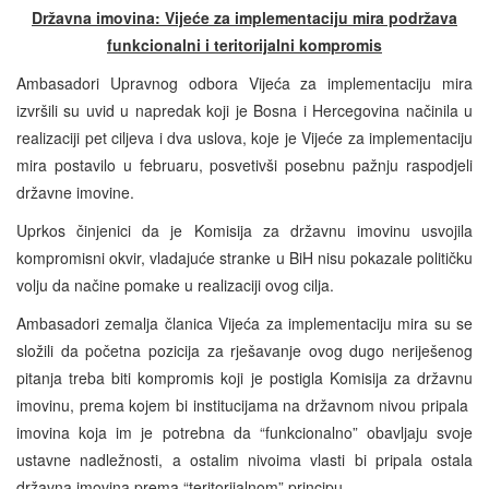
Državna imovina: Vijeće za implementaciju mira podržava
funkcionalni i teritorijalni kompromis
Ambasadori Upravnog odbora Vijeća za implementaciju mira
izvršili su uvid u napredak koji je Bosna i Hercegovina načinila u
realizaciji pet ciljeva i dva uslova, koje je Vijeće za implementaciju
mira postavilo u februaru, posvetivši posebnu pažnju raspodjeli
državne imovine.
Uprkos činjenici da je Komisija za državnu imovinu usvojila
kompromisni okvir, vladajuće stranke u BiH nisu pokazale političku
volju da načine pomake u realizaciji ovog cilja.
Ambasadori zemalja članica Vijeća za implementaciju mira su se
složili da početna pozicija za rješavanje ovog dugo neriješenog
pitanja treba biti kompromis koji je postigla Komisija za državnu
imovinu, prema kojem bi institucijama na državnom nivou pripala
imovina koja im je potrebna da “funkcionalno” obavljaju svoje
ustavne nadležnosti, a ostalim nivoima vlasti bi pripala ostala
državna imovina prema “teritorijalnom” principu.