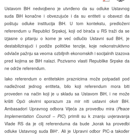
Ustavom BiH nedvojbeno je utvrđeno da su odluke Ustavnog
suda BiH konačne i obvezujuće i da su entiteti u obavezi da
poštuju odluke institucija BiH. U tom kontekstu, predloženi
referendum u Republici Srpskoj, koji od birača u RS traži da se
izjasne o pitanju o kome je već odlučio Ustavni sud BiH, je
destabilizirajući i podiže političke tenzije, koje nekonstruktivno
odvlače pažnju sa veoma ozbiljnih ekonomskih i socijalnih izazova
pred kojima se BiH nalazi. Pozivamo vlasti Republike Srpske da
ne održe referendum.
Iako referendum o entitetskim praznicima može potpadati pod
nadležnost jednog entiteta, bilo koji referendum mora biti
proveden na način koji je u skladu sa Ustavom BiH, i ne može
kršiti Opći okvirni sporazum za mir niti ustavni okvir BiH.
Ambasadori Upravnog odbora Vijeća za provedbu mira (
Peace
Implementation Council – PIC
) primili su k znanju uvjeravanja
Vlade RS da je cilj referenduma da bude „korak ka provedbi
odluke Ustavnog suda BiH“. Ali je Upravni odbor PIC-a također