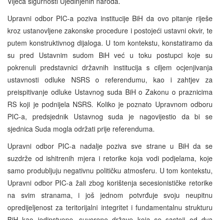
Vijeća sigurnosti Ujedinjenih naroda.
Upravni odbor PIC-a poziva institucije BiH da ovo pitanje riješe
kroz ustanovljene zakonske procedure i postojeći ustavni okvir, te
putem konstruktivnog dijaloga. U tom kontekstu, konstatiramo da
su pred Ustavnim sudom BiH već u toku postupci koje su
pokrenuli predstavnici državnih institucija s ciljem ocjenjivanja
ustavnosti odluke NSRS o referendumu, kao i zahtjev za
preispitivanje odluke Ustavnog suda BiH o Zakonu o praznicima
RS koji je podnijela NSRS. Koliko je poznato Upravnom odboru
PIC-a, predsjednik Ustavnog suda je nagovijestio da bi se
sjednica Suda mogla održati prije referenduma.
Upravni odbor PIC-a nadalje poziva sve strane u BiH da se
suzdrže od ishitrenih mjera i retorike koja vodi podjelama, koje
samo produbljuju negativnu političku atmosferu. U tom kontekstu,
Upravni odbor PIC-a žali zbog korištenja secesionističke retorike
na svim stranama, i još jednom potvrđuje svoju neupitnu
opredijeljenost za teritorijalni integritet i fundamentalnu strukturu
BiH kao jedinstvene, suverene države koja se sastoji od dva