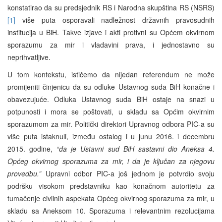
konstatirao da su predsjednik RS i Narodna skupština RS (NSRS)
[1]
više puta osporavali nadležnost državnih pravosudnih
institucija u BiH. Takve izjave i akti protivni su Općem okvirnom
sporazumu za mir i vladavini prava, i jednostavno su
neprihvatljive.
U tom kontekstu, ističemo da nijedan referendum ne može
promijeniti činjenicu da su odluke Ustavnog suda BiH konačne i
obavezujuće. Odluka Ustavnog suda BiH ostaje na snazi u
potpunosti i mora se poštovati, u skladu sa Općim okvirnim
sporazumom za mir. Politički direktori Upravnog odbora PIC-a su
više puta istaknuli, između ostalog i u junu 2016. i decembru
2015. godine,
“da je Ustavni sud BiH sastavni dio Aneksa 4.
Općeg okvirnog sporazuma za mir, i da je ključan za njegovu
provedbu.”
Upravni odbor PIC-a još jednom je potvrdio svoju
podršku visokom predstavniku kao konačnom autoritetu za
tumačenje civilnih aspekata Općeg okvirnog sporazuma za mir, u
skladu sa Aneksom 10. Sporazuma i relevantnim rezolucijama