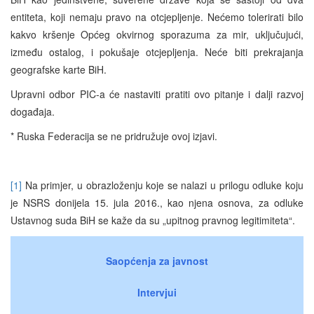
entiteta, koji nemaju pravo na otcjepljenje. Nećemo tolerirati bilo
kakvo kršenje Općeg okvirnog sporazuma za mir, uključujući,
između ostalog, i pokušaje otcjepljenja. Neće biti prekrajanja
geografske karte BiH.
Upravni odbor PIC-a će nastaviti pratiti ovo pitanje i dalji razvoj
događaja.
* Ruska Federacija se ne pridružuje ovoj izjavi.
[1]
Na primjer, u obrazloženju koje se nalazi u prilogu odluke koju
je NSRS donijela 15. jula 2016., kao njena osnova, za odluke
Ustavnog suda BiH se kaže da su „upitnog pravnog legitimiteta“.
Saopćenja za javnost
Intervjui