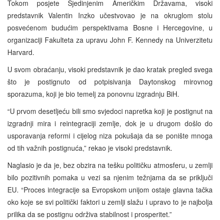
Tokom posjete Sjedinjenim Američkim Državama, visoki
predstavnik Valentin Inzko učestvovao je na okruglom stolu
posvećenom budućim perspektivama Bosne i Hercegovine, u
organizaciji Fakulteta za upravu John F. Kennedy na Univerzitetu
Harvard.
U svom obraćanju, visoki predstavnik je dao kratak pregled svega
što je postignuto od potpisivanja Daytonskog mirovnog
sporazuma, koji je bio temelj za ponovnu izgradnju BiH.
“U prvom desetljeću bili smo svjedoci napretka koji je postignut na
izgradnji mira i reintegraciji zemlje, dok je u drugom došlo do
usporavanja reformi i cijelog niza pokušaja da se ponište mnoga
od tih važnih postignuća,” rekao je visoki predstavnik.
Naglasio je da je, bez obzira na tešku političku atmosferu, u zemlji
bilo pozitivnih pomaka u vezi sa njenim težnjama da se priključi
EU. “Proces integracije sa Evropskom unijom ostaje glavna tačka
oko koje se svi politički faktori u zemlji slažu i upravo to je najbolja
prilika da se postignu održiva stabilnost i prosperitet.”