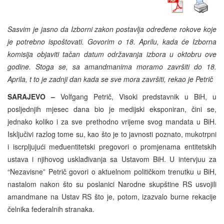
Sasvim je jasno da Izborni zakon postavlja određene rokove koje
je potrebno ispoštovati. Govorim o 18. Aprilu, kada će Izborna
komisija objaviti tačan datum održavanja izbora u oktobru ove
godine. Stoga se, sa amandmanima moramo završiti do 18.
Aprila, t to je zadnji dan kada se sve mora završiti, rekao je Petrič
SARAJEVO –
Volfgang Petrič, Visoki predstavnik u BiH, u
posljednjih mjesec dana bio je medijski eksponiran, čini se,
jednako koliko i za sve prethodno vrijeme svog mandata u BiH.
Isključivi razlog tome su, kao što je to javnosti poznato, mukotrpni
i iscrpljujući međuentitetski pregovori o promjenama entitetskih
ustava i njihovog usklađivanja sa Ustavom BiH. U intervjuu za
“Nezavisne” Petrič govori o aktuelnom političkom trenutku u BiH,
nastalom nakon što su poslanici Narodne skupštine RS usvojili
amandmane na Ustav RS što je, potom, izazvalo burne rekacije
čelnika federalnih stranaka.