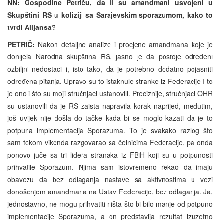
NN: Gospodine Petriču, da li su amandmani usvojeni u
Skupštini RS u koliziji sa Sarajevskim sporazumom, kako to
tvrdi Alijansa?
PETRIČ:
Nakon detaljne analize i procjene amandmana koje je
donijela Narodna skupština RS, jasno je da postoje određeni
ozbiljni nedostaci i, isto tako, da je potrebno dodatno pojasniti
određena pitanja. Upravo su to istaknule stranke iz Federacije I to
je ono i što su moji stručnjaci ustanovili. Preciznije, stručnjaci OHR
su ustanovili da je RS zaista napravila korak naprijed, međutim,
još uvijek nije došla do tačke kada bi se moglo kazati da je to
potpuna implementacija Sporazuma. To je svakako razlog što
sam tokom vikenda razgovarao sa čelnicima Federacije, pa onda
ponovo juče sa tri lidera stranaka iz FBiH koji su u potpunosti
prihvatile Sporazum. Njima sam istovremeno rekao da imaju
obavezu da bez odlaganja nastave sa aktivnostima u vezi
donošenjem amandmana na Ustav Federacije, bez odlaganja. Ja,
jednostavno, ne mogu prihvatiti ništa što bi bilo manje od potpuno
implementacije Sporazuma, a on predstavlja rezultat izuzetno