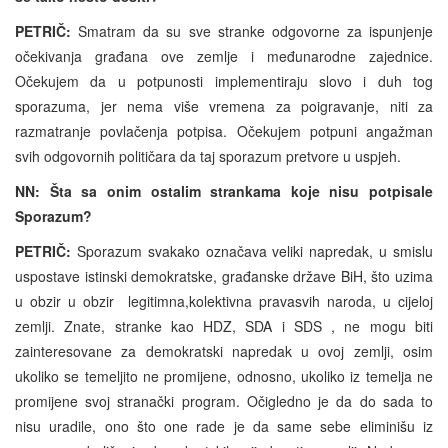
PETRIČ:
Smatram da su sve stranke odgovorne za ispunjenje
očekivanja građana ove zemlje i međunarodne zajednice.
Očekujem da u potpunosti implementiraju slovo i duh tog
sporazuma, jer nema više vremena za poigravanje, niti za
razmatranje povlačenja potpisa. Očekujem potpuni angažman
svih odgovornih političara da taj sporazum pretvore u uspjeh.
NN: Šta sa onim ostalim strankama koje nisu potpisale
Sporazum?
PETRIČ:
Sporazum svakako označava veliki napredak, u smislu
uspostave istinski demokratske, građanske države BiH, što uzima
u obzir u obzir legitimna,kolektivna pravasvih naroda, u cijeloj
zemlji. Znate, stranke kao HDZ, SDA i SDS , ne mogu biti
zainteresovane za demokratski napredak u ovoj zemlji, osim
ukoliko se temeljito ne promijene, odnosno, ukoliko iz temelja ne
promijene svoj stranački program. Očigledno je da do sada to
nisu uradile, ono što one rade je da same sebe eliminišu iz