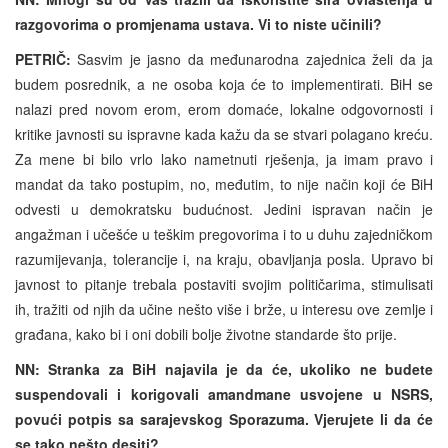
razgovorima o promjenama ustava. Vi to niste učinili?
PETRIČ:
Sasvim je jasno da međunarodna zajednica želi da ja
budem posrednik, a ne osoba koja će to implementirati. BiH se
nalazi pred novom erom, erom domaće, lokalne odgovornosti i
kritike javnosti su ispravne kada kažu da se stvari polagano kreću.
Za mene bi bilo vrlo lako nametnuti rješenja, ja imam pravo i
mandat da tako postupim, no, međutim, to nije način koji će BiH
odvesti u demokratsku budućnost. Jedini ispravan način je
angažman i učešće u teškim pregovorima i to u duhu zajedničkom
razumijevanja, tolerancije i, na kraju, obavljanja posla. Upravo bi
javnost to pitanje trebala postaviti svojim političarima, stimulisati
ih, tražiti od njih da učine nešto više i brže, u interesu ove zemlje i
građana, kako bi i oni dobili bolje životne standarde što prije.
NN: Stranka za BiH najavila je da će, ukoliko ne budete
suspendovali i korigovali amandmane usvojene u NSRS,
povući potpis sa sarajevskog Sporazuma. Vjerujete li da će
se tako nešto desiti?