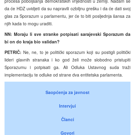
procesa poboljšanja demokratskih vrijednosti u zemlji. Nadam se
da će HDZ uvidjeti da su napravili ozbiljnu grešku i da će dati svoj
glas za Sporazum u parlamentu, jer će to biti posljednja šansa za
njih kada to mogu uraditi.
NN: Moraju li sve stranke potpisati sarajevski Sporazum da
bi on do kraja bio validan?
PETRIČ:
Ne, ne, to je politički sporazum koji su postigli politički
lideri glavnih stranaka i ko god želi može slobodno pristupiti
Sporazumu i potpisati ga. Ali Odluka Ustavnog suda traži
implementaciju te odluke od strane dva entitetska parlamenta.
Saopćenja za javnost
Intervjui
Članci
Govori