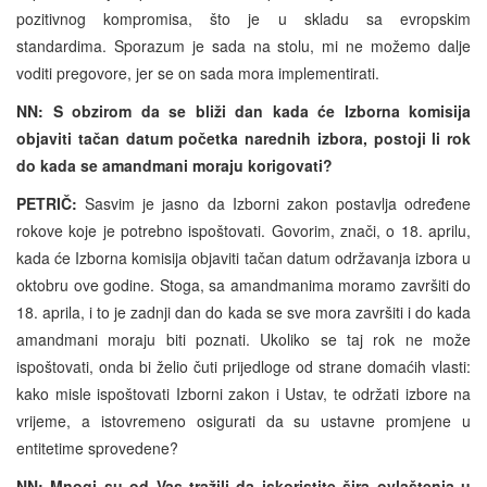
pozitivnog kompromisa, što je u skladu sa evropskim
standardima. Sporazum je sada na stolu, mi ne možemo dalje
voditi pregovore, jer se on sada mora implementirati.
NN: S obzirom da se bliži dan kada će Izborna komisija
objaviti tačan datum početka narednih izbora, postoji li rok
do kada se amandmani moraju korigovati?
PETRIČ:
Sasvim je jasno da Izborni zakon postavlja određene
rokove koje je potrebno ispoštovati. Govorim, znači, o 18. aprilu,
kada će Izborna komisija objaviti tačan datum održavanja izbora u
oktobru ove godine. Stoga, sa amandmanima moramo završiti do
18. aprila, i to je zadnji dan do kada se sve mora završiti i do kada
amandmani moraju biti poznati. Ukoliko se taj rok ne može
ispoštovati, onda bi želio čuti prijedloge od strane domaćih vlasti:
kako misle ispoštovati Izborni zakon i Ustav, te održati izbore na
vrijeme, a istovremeno osigurati da su ustavne promjene u
entitetime sprovedene?
NN: Mnogi su od Vas tražili da iskoristite šira ovlaštenja u