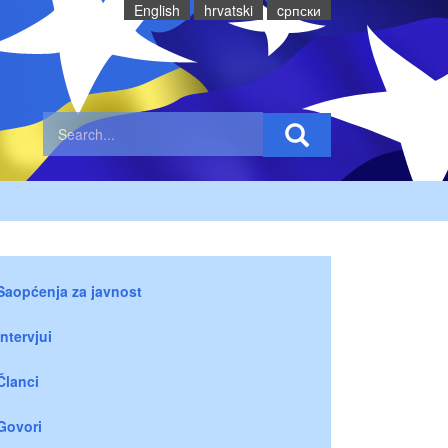
English
hrvatski
cрпски
Saopćenja za javnost
Intervjui
Članci
Govori