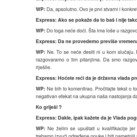
WP:
Da, apsolutno. Ovo je prvi stvarni i konkr
Express: Ako se pokaže da to baš i nije ta
WP:
Do toga neće doći. Šta ima loše u razgovor
Express: Da ne provedemo previše vremen
WP:
Ne. To se neće desiti ni u kom slučaju. 
razgovaramo o tim pitanjima. Da smo razgovar
riješile.
Express: Hoćete reći da je državna vlada pr
WP:
Ne bih to komentirao. Pročitajte tekst o t
negativan efekat na ukupna naša nastojanja da
Ko griješi ?
Express: Dakle, ipak kažete da je Vlada pogr
WP:
Ne želim se upuštati u kvalifikacije je
trebamo izvući određene pouke i biti pametniji 