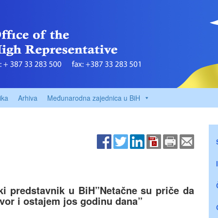
ika
Arhiva
Međunarodna zajednica u BiH
oki predstavnik u BiH”Netačne su priče da
vor i ostajem jos godinu dana”