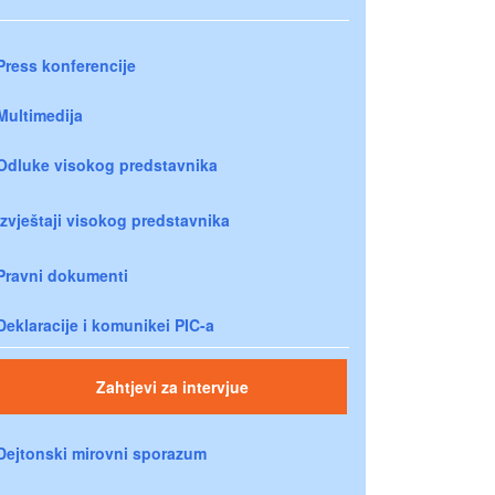
Press konferencije
Multimedija
Odluke visokog predstavnika
Izvještaji visokog predstavnika
Pravni dokumenti
Deklaracije i komunikei PIC-a
Zahtjevi za intervjue
Dejtonski mirovni sporazum