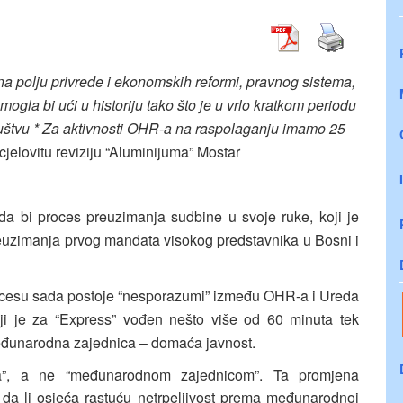
a polju privrede i ekonomskih reformi, pravnog sistema,
 mogla bi ući u historiju tako što je u vrlo kratkom periodu
uštvu * Za aktivnosti OHR-a na raspolaganju imamo 25
cjelovitu reviziju “Aluminijuma” Mostar
da bi proces preuzimanja sudbine u svoje ruke, koji je
preuzimanja prvog mandata visokog predstavnika u Bosni i
rocesu sada postoje “nesporazumi” između OHR-a i Ureda
ji je za “Express” vođen nešto više od 60 minuta tek
međunarodna zajednica – domaća javnost.
ma”, a ne “međunarodnom zajednicom”. Ta promjena
n da li osjeća rastuću netrpeljivost prema međunarodnoj