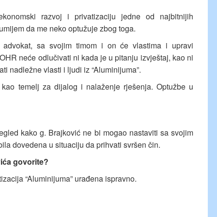
onomski razvoj i privatizaciju jedne od najbitnijih
razumijem da me neko optužuje zbog toga.
 advokat, sa svojim timom i on će vlastima i upravi
 OHR neće odlučivati ni kada je u pitanju izvještaj, kao ni
ti nadležne vlasti i ljudi iz “Aluminijuma”.
 kao temelj za dijalog i nalaženje rješenja. Optužbe u
egled kako g. Brajković ne bi mogao nastaviti sa svojim
la dovedena u situaciju da prihvati svršen čin.
ića govorite?
izacija “Aluminijuma” urađena ispravno.