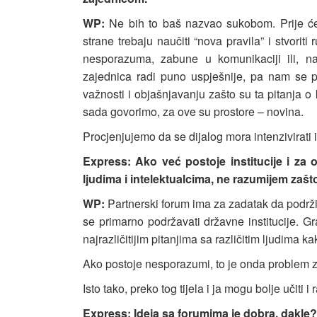
WP:
Ne bih to baš nazvao sukobom. Prije će b
strane trebaju naučiti “nova pravila” i stvorit
nesporazuma, zabune u komunikaciji ili, na
zajednica radi puno uspješnije, pa nam se 
važnosti i objašnjavanju zašto su ta pitanja o 
sada govorimo, za ove su prostore – novina.
Procjenjujemo da se dijalog mora intenzivirati 
Express: Ako već postoje institucije i za
ljudima i intelektualcima, ne razumijem zašt
WP:
Partnerski forum ima za zadatak da podrži in
se primarno podržavati državne institucije.
najrazličitijim pitanjima sa različitim ljudima k
Ako postoje nesporazumi, to je onda problem z
Isto tako, preko tog tijela i ja mogu bolje učiti i 
Express: Ideja sa forumima je dobra, dakle?