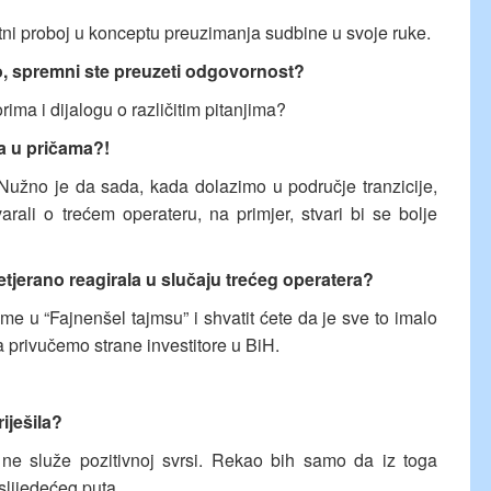
etni proboj u konceptu preuzimanja sudbine u svoje ruke.
ko, spremni ste preuzeti odgovornost?
ima i dijalogu o različitim pitanjima?
a u pričama?!
Nužno je da sada, kada dolazimo u područje tranzicije,
ali o trećem operateru, na primjer, stvari bi se bolje
etjerano reagirala u slučaju trećeg operatera?
ome u “Fajnenšel tajmsu” i shvatit ćete da je sve to imalo
 privučemo strane investitore u BiH.
iješila?
r ne služe pozitivnoj svrsi. Rekao bih samo da iz toga
slijedećeg puta.