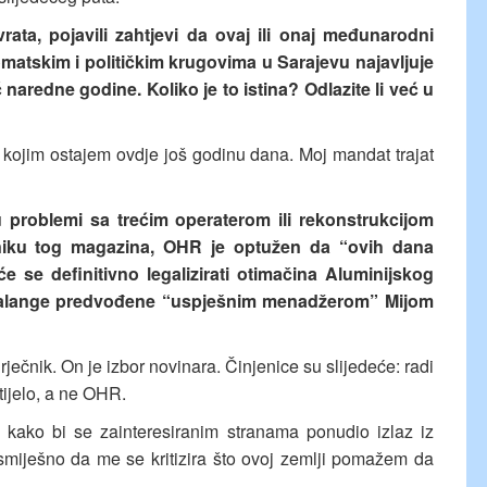
ata, pojavili zahtjevi da ovaj ili onaj međunarodni
lomatskim i političkim krugovima u Sarajevu najavljuje
ć naredne godine. Koliko je to istina? Odlazite li već u
kojim ostajem ovdje još godinu dana. Moj mandat trajat
 problemi sa trećim operaterom ili rekonstrukcijom
iku tog magazina, OHR je optužen da “ovih dana
 će se definitivno legalizirati otimačina Aluminijskog
falange predvođene “uspješnim menadžerom” Mijom
ečnik. On je izbor novinara. Činjenice su slijedeće: radi
tijelo, a ne OHR.
i kako bi se zainteresiranim stranama ponudio izlaz iz
smiješno da me se kritizira što ovoj zemlji pomažem da