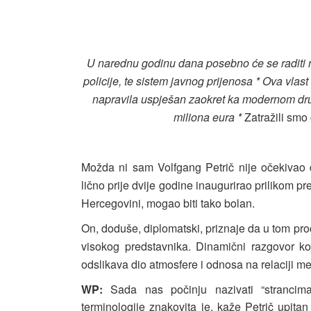
U narednu godinu dana posebno će se raditi n
policije, te sistem javnog prijenosa * Ova vlast
napravila uspješan zaokret ka modernom dr
miliona eura *
Zatražili smo 
Možda ni sam Volfgang Petrič nije očekivao 
lično prije dvije godine inaugurirao prilikom 
Hercegovini, mogao biti tako bolan.
On, doduše, diplomatski, priznaje da u tom p
visokog predstavnika. Dinamični razgovor ko
odslikava dio atmosfere i odnosa na relaciji 
WP:
Sada nas počinju nazivati “stranci
terminologije znakovita je, kaže Petrič upita