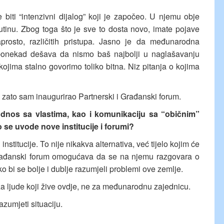
iti “intenzivni dijalog” koji je započeo. U njemu obje
i rutinu. Zbog toga što je sve to dosta novo, imate pojave
prosto, različitih pristupa. Jasno je da međunarodna
ponekad dešava da nismo baš najbolji u naglašavanju
kojima stalno govorimo toliko bitna. Niz pitanja o kojima
i zato sam inaugurirao Partnerski i Građanski forum.
 odnos sa vlastima, kao i komunikaciju sa “običnim”
o se uvode nove institucije i forumi?
stitucije. To nije nikakva alternativa, već tijelo kojim će
 Građanski forum omogućava da se na njemu razgovara o
ako bi se bolje i dublje razumjeli problemi ove zemlje.
a ljude koji žive ovdje, ne za međunarodnu zajednicu.
razumjeti situaciju.