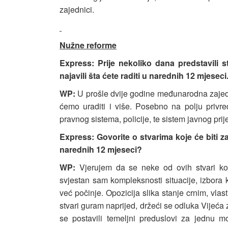
zajednici.
Nužne reforme
Express: Prije nekoliko dana predstavili st
najavili šta ćete raditi u narednih 12 mjeseci.
WP:
U prošle dvije godine međunarodna zajedn
ćemo uraditi i više. Posebno na polju privr
pravnog sistema, policije, te sistem javnog pri
Express: Govorite o stvarima koje će biti za
narednih 12 mjeseci?
WP:
Vjerujem da se neke od ovih stvari ko
svjestan sam kompleksnosti situacije, izbora 
već počinje. Opozicija slika stanje crnim, vla
stvari guram naprijed, držeći se odluka Vijeća 
se postavili temeljni preduslovi za jednu 