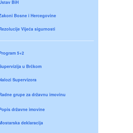
Ustav BiH
Zakoni Bosne i Hercegovine
Rezolucije Vijeća sigurnosti
Program 5+2
Supervizija u Brčkom
Nalozi Supervizora
Radne grupe za državnu imovinu
Popis državne imovine
Mostarska deklaracija