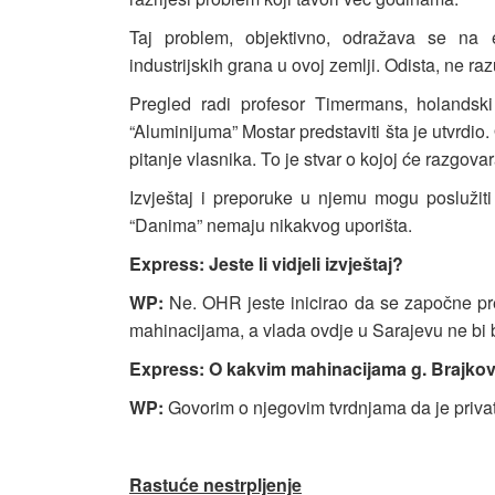
Taj problem, objektivno, odražava se na ek
industrijskih grana u ovoj zemlji. Odista, ne 
Pregled radi profesor Timermans, holandski
“Aluminijuma” Mostar predstaviti šta je utvrdio.
pitanje vlasnika. To je stvar o kojoj će razgovara
Izvještaj i preporuke u njemu mogu poslužiti
“Danima” nemaju nikakvog uporišta.
Express: Jeste li vidjeli izvještaj?
WP:
Ne. OHR jeste inicirao da se započne pr
mahinacijama, a vlada ovdje u Sarajevu ne bi bi
Express: O kakvim mahinacijama g. Brajkov
WP:
Govorim o njegovim tvrdnjama da je privat
Rastuće nestrpljenje