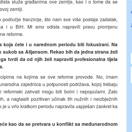
i odista služe građanima ove zemlje, kao i o tome da se
ovoj zemlji.
dručje tranzicije, što nam sve više postaje zadatak,
ija i u BiH. Mi smo odista napravili pravu promjenu
rne reforme.
a koja ćete i u narednom periodu biti fokusirani. Na
ok sukob sa Alijansom. Rekao bih da jedna strana želi
a tvrdi da od njih želi napraviti profesionalna tijela
a.
rincipima na kojima se ove reforme provode. No, imam
unarodna zajednica u potpunosti podržava, kojoj trebaju
ki reformski zahvati mogu biti bolni i nepopularni. Zato
h, a naglasiti pozitivan učinak tih nužnih i neizbježnih
to je u vrlo kratkom periodu napravila uspješan zaokret ka
kreće kao da se pretvara u konflikt sa međunarodnom