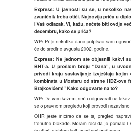
Express: U javnosti su se, u nekoliko navr
zvaničnik treba otići. Najnovija priča u dip
i Vaš odlazak. Vi, kažu, nećete biti ovdje ve
decembru, kako se priča?
WP:
Prije nekoliko dana potpisao sam ugovor 
će do sredine avgusta 2002. godine.
Express: Ne jednom ste objasnili kakvi su
BHT-a. U prošlom broju “Dana”, u uvodn
privodi kraju sastavljanje izvještaja kojim
kombinata u Mostaru od strane HDZ-ove 
Brajkovićem!” Kako odgovarte na to?
WP:
Da vam kažem, neću odgovarati na takav rj
se o pravnom pregledu koji provodi nezavisno 
OHR jeste inicirao da se taj pregled naprav
trenutne blokade. Moram reći da je pomalo i 
razriješi problem koji tavori već godinama.