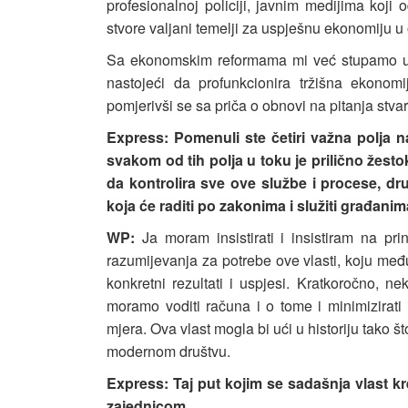
profesionalnoj policiji, javnim medijima koj
stvore valjani temelji za uspješnu ekonomiju u 
Sa ekonomskim reformama mi već stupamo u po
nastojeći da profunkcionira tržišna ekonom
pomjerivši se sa priča o obnovi na pitanja stva
Express: Pomenuli ste četiri važna polja n
svakom od tih polja u toku je prilično žest
da kontrolira sve ove službe i procese, drug
koja će raditi po zakonima i služiti građanim
WP:
Ja moram insistirati i insistiram na p
razumijevanja za potrebe ove vlasti, koju međ
konkretni rezultati i uspjesi. Kratkoročno, ne
moramo voditi računa i o tome i minimizirati i
mjera. Ova vlast mogla bi ući u historiju tako š
modernom društvu.
Express: Taj put kojim se sadašnja vlast 
zajednicom.