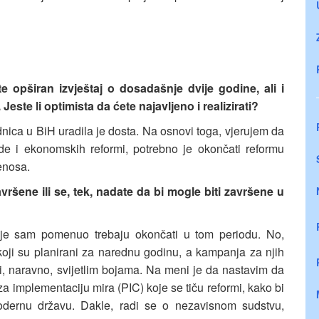
e opširan izvještaj o dosadašnje dvije godine, ali i
 Jeste li optimista da ćete najavljeno i realizirati?
ica u BiH uradila je dosta. Na osnovi toga, vjerujem da
ede i ekonomskih reformi, potrebno je okončati reformu
jenosa.
vršene ili se, tek, nadate da bi mogle biti završene u
je sam pomenuo trebaju okončati u tom periodu. No,
koji su planirani za narednu godinu, a kampanja za njih
sti, naravno, svijetlim bojama. Na meni je da nastavim da
za implementaciju mira (PIC) koje se tiču reformi, kako bi
modernu državu. Dakle, radi se o nezavisnom sudstvu,