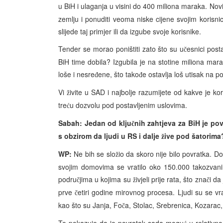
u BiH i ulaganja u visini do 400 miliona maraka. Nov
zemlju i ponuditi veoma niske cijene svojim korisni
slijede taj primjer ili da izgube svoje korisnike.
Tender se morao poništiti zato što su u
esnici post
č
BiH time dobila? Izgubila je na stotine miliona mar
loše i nesre
ene, što tako
e ostavlja loš utisak na po
đ
đ
Vi
ivite u SAD i najbolje razumijete od kakve je kor
ž
tre
u dozvolu pod postavljenim uslovima.
ć
Sabah: Jedan od klju
nih zahtjeva za BiH je po
č
s obzirom da ljudi u RS i dalje
ive pod šatorima
ž
WP:
Ne bih se slo
io da skoro nije bilo povratka. Do
ž
svojim domovima se vratilo oko 150.000 takozvanih
podru
jima u kojima su
ivjeli prije rata, što zna
i da
č
ž
č
prve
etiri godine mirovnog procesa. Ljudi su se vra
č
kao što su Janja, Fo
a, Stolac, Srebrenica, Kozara
č