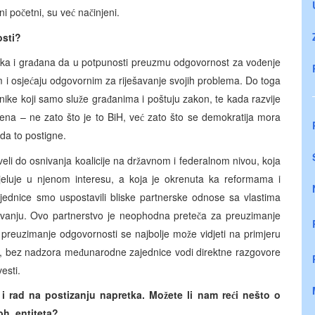
oni po
etni, su ve
na
injeni.
č
ć
č
osti?
ika i gra
ana da u potpunosti preuzmu odgovornost za vo
enje
đ
đ
 i osje
aju odgovornim za riješavanje svojih problema. Do toga
ć
nike koji samo slu
e gra
anima i poštuju zakon, te kada razvije
ž
đ
ena – ne zato što je to BiH, ve
zato što se demokratija mora
ć
 da to postigne.
eli do osnivanja koalicije na dr
avnom i federalnom nivou, koja
ž
eluje u njenom interesu, a koja je okrenuta ka reformama i
ednice smo uspostavili bliske partnerske odnose sa vlastima
ivanju. Ovo partnerstvo je neophodna prete
a za preuzimanje
č
 preuzimanje odgovornosti se najbolje mo
e vidjeti na primjeru
ž
a, bez nadzora me
unarodne zajednice vodi direktne razgovore
đ
esti.
 i rad na postizanju napretka. Mo
ete li nam re
i nešto o
ž
ć
bh. entiteta?