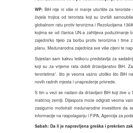
WP:
BiH nije ni više ni manje uto
ište za terorist
č
ivjela trojica od terorista koji su izvršili samoubil
ž
globalnom ratu protiv terorizma i Rezolucijama 1368 i
kojima se od
lanica UN-a zahtijeva poduzimanje br
č
zajedni
ko tijelo za borbu protiv terorizma i time 
č
planu. Me
unarodna zajednica sve više cijeni te nap
đ
Svjestan sam kakvu teško
u predstavlja za sadašn
ć
koji su za vrijeme rata dobili dr
avljanstvo BiH. Za
ž
teroristima”. što je veoma va
no utoliko što BiH na
ž
novih radnih mjesta i unapre
enje privrede.
đ
S tim u vezi se nadam da dr
avljani BiH koji
ive u 
ž
ž
mati
noj zemlji. Dijaspora mo
e odigrati veoma va
č
ž
ž
zasigurno motivirati me
unarodne investitore da se 
đ
informacije na raspolaganju i FIPA, Agencija za pods
Sabah: Da li je napravljena greška i prekršen zak