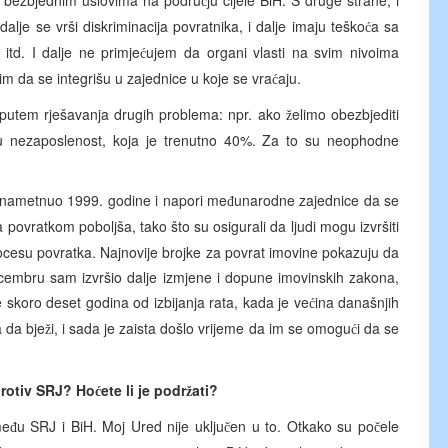
o bezbjednim uslovima na podru
ju cijele BiH. S druge strane, i
č
alje se vrši diskriminacija povratnika, i dalje imaju teško
a sa
ć
itd. I dalje ne primje
ujem da organi vlasti na svim nivoima
ć
im da se integrišu u zajednice u koje se vra
aju.
ć
ti putem rješavanja drugih problema: npr. ako
elimo obezbjediti
ž
u nezaposlenost, koja je trenutno 40%. Za to su neophodne
m nametnuo 1999. godine i napori me
unarodne zajednice da se
đ
 povratkom poboljša, tako što su osigurali da ljudi mogu izvršiti
rocesu povratka. Najnovije brojke za povrat imovine pokazuju da
decembru sam izvršio dalje izmjene i dopune imovinskih zakona,
e skoro deset godina od izbijanja rata, kada je ve
ina današnjih
ć
a da bje
i, i sada je zaista došlo vrijeme da im se omogu
i da se
ž
ć
protiv SRJ? Ho
ete li je podr
ati?
ć
ž
me
u SRJ i BiH. Moj Ured nije uklju
en u to. Otkako su po
ele
đ
č
č