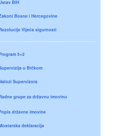
Ustav BiH
Zakoni Bosne i Hercegovine
Rezolucije Vijeća sigurnosti
Program 5+2
Supervizija u Brčkom
Nalozi Supervizora
Radne grupe za državnu imovinu
Popis državne imovine
Mostarska deklaracija