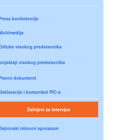
Press konferencije
Multimedija
Odluke visokog predstavnika
Izvještaji visokog predstavnika
Pravni dokumenti
Deklaracije i komunikei PIC-a
Zahtjevi za intervjue
Dejtonski mirovni sporazum