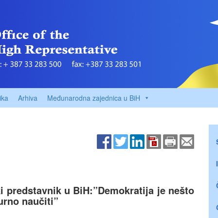
ika
Arhiva
Međunarodna zajednica u BiH
ki predstavnik u BiH:”Demokratija je nešto
urno naučiti”