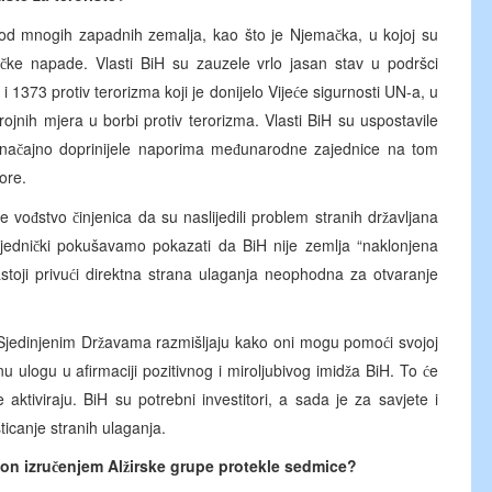
e od mnogih zapadnih zemalja, kao što je Njema
ka, u kojoj su
č
a
ke napade. Vlasti BiH su zauzele vrlo jasan stav u podršci
č
 1373 protiv terorizma koji je donijelo Vije
e sigurnosti UN-a, u
ć
ojnih mjera u borbi protiv terorizma. Vlasti BiH su uspostavile
zna
ajno doprinijele naporima me
unarodne zajednice na tom
č
đ
ore.
je vo
stvo
injenica da su naslijedili problem stranih dr
avljana
đ
č
ž
jedni
ki pokušavamo pokazati da BiH nije zemlja “naklonjena
č
stoji privu
i direktna strana ulaganja neophodna za otvaranje
ć
Sjedinjenim Dr
avama razmišljaju kako oni mogu pomo
i svojoj
ž
ć
nu ulogu u afirmaciji pozitivnog i miroljubivog imid
a BiH. To
e
ž
ć
aktiviraju. BiH su potrebni investitori, a sada je za savjete i
ticanje stranih ulaganja.
on izru
enjem Al
irske grupe protekle sedmice?
č
ž