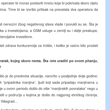
i operater bi morao postaviti mre
u koja bi pokrivala skoro cijelu
ž
cima. Time bi se izvršio pritisak na preostala dva operatora da
ali nervozni zbog negativnog stava vlade i povukli su se. Šta je
aka u investicijama, a GSM usluge u zemlji su i dalje preskupe,
tencijalne investitore.
isti zdrava konkurencija za tr
ište, i koliko je va
no bilo prodati
ž
ž
vratak, kojeg skoro nema. Šta
ete uraditi po ovom pitanju,
ć
?
šlo je do preokreta situacije, naro
ito u posljednje dvije godine:
č
 “pripadnika manjina”, ljudi koji sada pripadaju manjinama u
 je u ovom periodu došlo do više “manjinskih povrataka” nego u
tili u podru
ja u kojima je došlo do najgoreg etni
kog
i
enja,
č
č
č
šć
c, Višegrad…