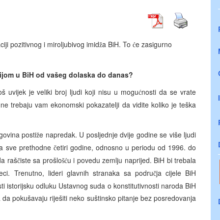
iji pozitivnog i miroljubivog imid
a BiH. To
e zasigurno
ž
ć
acijom u BiH od vašeg dolaska do danas?
uvijek je veliki broj ljudi koji nisu u mogu
nosti da se vrate
ć
a; ne trebaju vam ekonomski pokazatelji da vidite koliko je teška
egovina posti
e napredak. U posljednje dvije godine se više ljudi
ž
za sve prethodne
etiri godine, odnosno u periodu od 1996. do
č
da raš
iste sa prošlo
u i povedu zemlju naprijed. BiH bi trebala
č
šć
ci. Trenutno, lideri glavnih stranaka sa podru
ja cijele BiH
č
sti istorijsku odluku Ustavnog suda o konstitutivnosti naroda BiH
 da pokušavaju riješiti neko suštinsko pitanje bez posredovanja