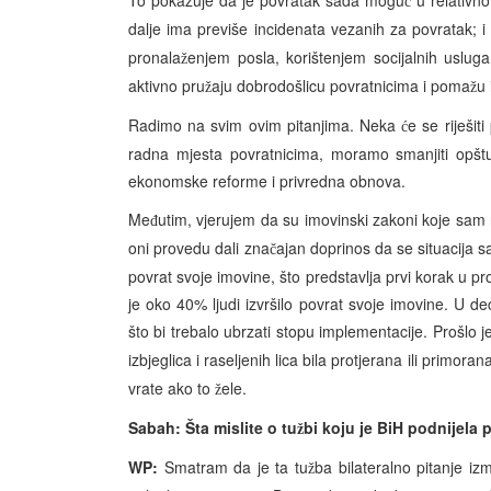
To pokazuje da je povratak sada mogu
u relativn
ć
dalje ima previše incidenata vezanih za povratak; i d
pronala
enjem posla, korištenjem socijalnih usluga 
ž
aktivno pru
aju dobrodošlicu povratnicima i poma
u 
ž
ž
Radimo na svim ovim pitanjima. Neka
e se riješi
ć
radna mjesta povratnicima, moramo smanjiti opšt
ekonomske reforme i privredna obnova.
Me
utim, vjerujem da su imovinski zakoni koje sa
đ
oni provedu dali zna
ajan doprinos da se situacija sa
č
povrat svoje imovine, što predstavlja prvi korak u p
je oko 40% ljudi izvršilo povrat svoje imovine. U 
što bi trebalo ubrzati stopu implementacije. Prošlo j
izbjeglica i raseljenih lica bila protjerana ili primoran
vrate ako to
ele.
ž
Sabah: Šta mislite o tu
bi koju je BiH podnijela 
ž
WP:
Smatram da je ta tu
ba bilateralno pitanje iz
ž