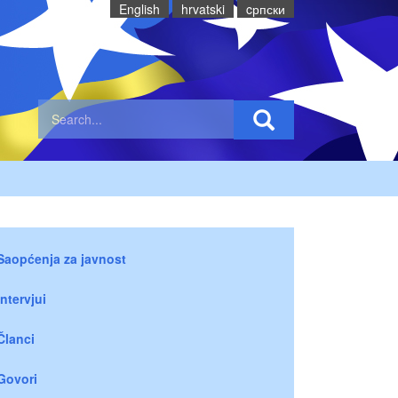
English
hrvatski
cрпски
Saopćenja za javnost
Intervjui
Članci
Govori