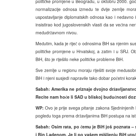
politi
ke promjene u Beogradu, u oktobru 2000. godi
č
normalizacije odnosa izme
u te dvije zemlje mor
đ
uspostavljanje diplomatskih odnosa kao i nedavno
insistirao kod jugoslovenskih vlasti da se ve
ina ner
ć
me
udr
avnom nivou.
đ
ž
Me
utim, kada je rije
o odnosima BiH sa njenim su
đ
č
politi
ke promjene u Hrvatskoj, a zatim i u SRJ. O
č
BiH, što je riješilo neke politi
ke probleme BiH.
č
Sve zemlje u regionu moraju riješiti svoje me
usobn
đ
BiH i njeni susjedi napravile tako dobar po
etni korak
č
Sabah: Amerika ne priznaje dvojno dr
avljanstvo
ž
Recite nam ho
e li SAD u bliskoj budu
nosti dozv
ć
ć
WP:
Ovo je prije svega pitanje zakona Sjedninjenih
pogledu toga prema dr
avljanima BiH postupa na ist
ž
Sabah: Osim rata, po
emu je BiH još poznata –
č
i Bin Ladenom. Je li po vašem mišljenju BiH uto