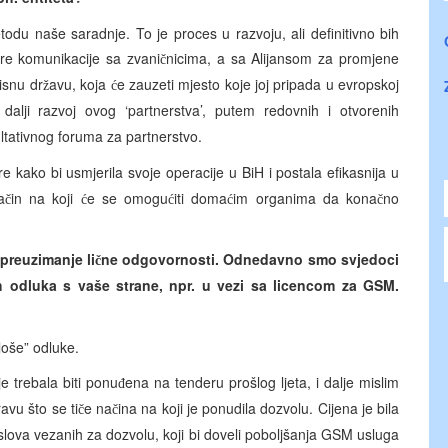
odu naše saradnje. To je proces u razvoju, ali definitivno bih
re komunikacije sa zvani
nicima, a sa Alijansom za promjene
č
isnu dr
avu, koja
e zauzeti mjesto koje joj pripada u evropskoj
ž
ć
lji razvoj ovog ‘partnerstva’, putem redovnih i otvorenih
ltativnog foruma za partnerstvo.
kako bi usmjerila svoje operacije u BiH i postala efikasnija u
a
in na koji
e se omogu
iti doma
im organima da kona
no
č
ć
ć
ć
č
preuzimanje li
ne odgovornosti. Odnedavno smo svjedoci
č
h odluka s vaše strane, npr. u vezi sa licencom za GSM.
oše” odluke.
e trebala biti ponu
ena na tenderu prošlog ljeta, i dalje mislim
đ
avu što se ti
e na
ina na koji je ponudila dozvolu. Cijena je bila
č
č
uslova vezanih za dozvolu, koji bi doveli poboljšanja GSM usluga