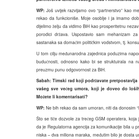
WP:
Još uvijek razvijamo ovo “partnerstvo” kao met
rekao da funkcioniše. Moje osoblje i ja imamo dob
dijelimo
elju da vidimo BiH kao prosperitetnu nezav
ž
porodici dr
ava. Uspostavio sam mehanizam za da
ž
sastanaka sa doma
im politi
kim vodstvom, tj. konsu
ć
č
U tom cilju me
unarodna zajednica poduzima napore 
đ
budu
nosti, odnosno kako bi se struktuirala na n
ć
preuzmu punu odgovornost za BiH.
Sabah: Timski rad koji podr
avate pretpostavlja 
ž
vašeg sve ve
eg umora, koji je doveo do loši
ć
Mo
ete li komentarisati?
ž
WP:
Ne bih rekao da sam umoran, niti da donosim “l
Što se ti
e dozvole za tre
eg GSM operatera, koja j
č
ć
da je Regulatorna agencija za komunikacije bila u pr
niska – dva miliona maraka, me
utim bilo je dosta 
đ