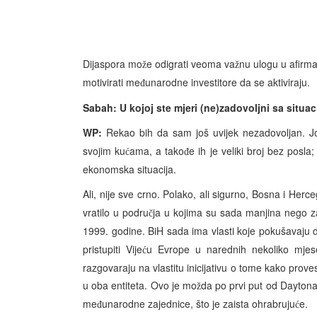
Dijaspora mo
e odigrati veoma va
nu ulogu u afirmac
ž
ž
motivirati me
unarodne investitore da se aktiviraju.
đ
Sabah: U kojoj ste mjeri (ne)zadovoljni sa situ
WP:
Rekao bih da sam još uvijek nezadovoljan. Još 
svojim ku
ama, a tako
e ih je veliki broj bez posl
ć
đ
ekonomska situacija.
Ali, nije sve crno. Polako, ali sigurno, Bosna i Herc
vratilo u podru
ja u kojima su sada manjina nego 
č
1999. godine. BiH sada ima vlasti koje pokušavaju 
pristupiti Vije
u Evrope u narednih nekoliko mjese
ć
razgovaraju na vlastitu inicijativu o tome kako prove
u oba entiteta. Ovo je mo
da po prvi put od Daytona
ž
me
unarodne zajednice, što je zaista ohrabruju
e.
đ
ć