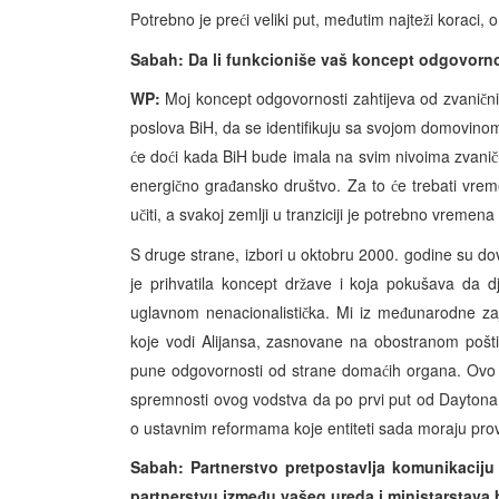
Potrebno je pre
i veliki put, me
utim najte
i koraci, 
ć
đ
ž
Sabah: Da li funkcioniše vaš koncept odgovorn
WP:
Moj koncept odgovornosti zahtijeva od zvani
n
č
poslova BiH, da se identifikuju sa svojom domovinom
e do
i kada BiH bude imala na svim nivoima zvani
ć
ć
č
energi
no gra
ansko društvo. Za to
e trebati vrem
č
đ
ć
u
iti, a svakoj zemlji u tranziciji je potrebno vremena
č
S druge strane, izbori u oktobru 2000. godine su dov
je prihvatila koncept dr
ave i koja pokušava da dj
ž
uglavnom nenacionalisti
ka. Mi iz me
unarodne zaj
č
đ
koje vodi Alijansa, zasnovane na obostranom pošt
pune odgovornosti od strane doma
ih organa. Ovo
ć
spremnosti ovog vodstva da po prvi put od Dayton
o ustavnim reformama koje entiteti sada moraju prov
Sabah: Partnerstvo pretpostavlja komunikaciju
partnerstvu izme
u vašeg ureda i ministarstava 
đ