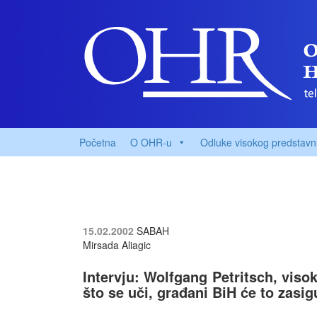
Početna
O OHR-u
Odluke visokog predstavn
15.02.2002
SABAH
Mirsada Aliagic
Intervju: Wolfgang Petritsch, viso
što se uči, građani BiH će to zasig