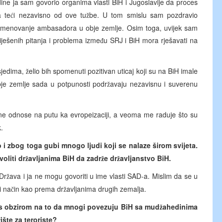
ne ja sam govorio organima vlasti BiH i Jugoslavije da proces
a te
i nezavisno od ove tu
be. U tom smislu sam pozdravio
ć
ž
 imenovanje ambasadora u obje zemlje. Osim toga, uvijek sam
iješenih pitanja i problema izme
u SRJ i BiH mora rješavati na
đ
sjedima,
elio bih spomenuti pozitivan uticaj koji su na BiH imale
ž
bje zemlje sada u potpunosti podr
avaju nezavisnu i suverenu
ž
e odnose na putu ka evropeizaciji, a veoma me raduje što su
.
 i zbog toga gubi mnogo ljudi koji se nalaze širom svijeta.
oliti dr
avljanima BiH da zadr
e dr
avljanstvo BiH.
ž
ž
ž
 Dr
ava i ja ne mogu govoriti u ime vlasti SAD-a. Mislim da se u
ž
i na
in kao prema dr
avljanima drugih zemalja.
č
ž
 s obzirom na to da mnogi povezuju BiH sa mud
ahedinima
ž
ište za teroriste?
č