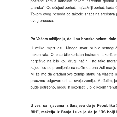
postane zemlja kandidat tokom narednih godina i 
„zaruka“. Odlučujući period, najvažniji period, kada 
Tokom ovog perioda će takođe značajna sredstva prit
ovog procesa.
Po Vašem mišljenju, da li su bonske ovlasti dale
U velikoj mjeri jesu. Mnoge stvari bi bile nemog
nakon rata. One su bile koristan instrument, korište
nerješive na bilo koji drugi način. Isto tako mo
zajednice se promijenio na način da ona želi manje i
Mi želimo da građani ove zemlje stanu na vlastite n
preuzmu odgovornost za svoju zemlju. Međutim, još
bude potrebno, mogu ih iskoristiti u bilo kojem tr
U vezi sa izjavama iz Sarajeva da je Republika 
BiH”, reakcija iz Banja Luke je da je “RS bolji 