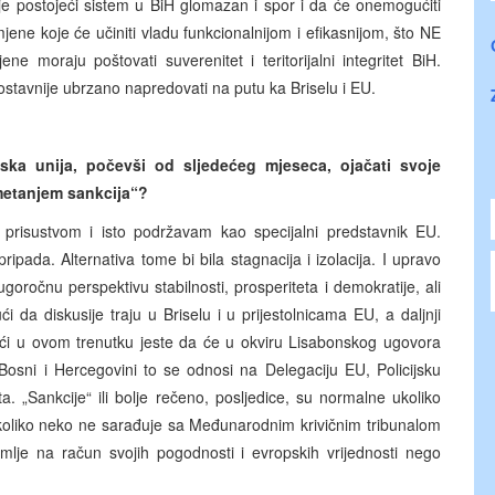
je postojeći sistem u BiH glomazan i spor i da će onemogućiti
ne koje će učiniti vladu funkcionalnijom i efikasnijom, što NE
e moraju poštovati suverenitet i teritorijalni integritet BiH.
stavnije ubrzano napredovati na putu ka Briselu i EU.
pska unija, počevši od sljedećeg mjeseca, ojačati svoje
ametanjem sankcija“?
prisustvom i isto podržavam kao specijalni predstavnik EU.
pada. Alternativa tome bi bila stagnacija i izolacija. I upravo
goročnu perspektivu stabilnosti, prosperiteta i demokratije, ali
 da diskusije traju u Briselu i u prijestolnicama EU, a daljnji
eći u ovom trenutku jeste da će u okviru Lisabonskog ugovora
 Bosni i Hercegovini to se odnosi na Delegaciju EU, Policijsku
ta. „Sankcije“ ili bolje rečeno, posljedice, su normalne ukoliko
koliko neko ne sarađuje sa Međunarodnim krivičnim tribunalom
emlje na račun svojih pogodnosti i evropskih vrijednosti nego