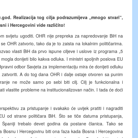
0.god. Realizacija tog cilja podrazumijeva „mnogo stvari“,
sni i Hercegovini vide različito!
lom svijetu ugoditi. OHR nije prepreka za napredovanje BiH na
se OHR zatvorio, tako da je to zaista na lokalnim političarima.
zvao vlasti BiH da prvo ispune ciljeve i uslove iz programa „5
ogla donijeti bilo kakva odluka. I ministri spoljnih poslova EU
, Upravni odbor Savjeta za implementaciju mira će donijeti odluku
 zatvoriti. A do tog dana OHR i dalje ostaje otvoren sa punim
aranje ne može samo po sebi biti cilj. Cilj je funkcionalna i
i vlastite probleme na institucionalizovan način. I tada će doći
pektivu za pristupanje i svakako će uvijek pratiti i nagraditi
 EU od strane političara BiH. Što se tiče datuma pristupanja,
Španiji trebalo devet godina da postane članica. Tako se
za Bosnu i Hercegovinu biti ona faza kada Bosna i Hercegovina