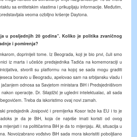
tu sa entitetskim vlastima i prikupljaju informacije. Međutim,
predstavljala veoma ozbiljno kršenje Daytona.
lja u posljednjih 20 godina”. Koliko je politika zvaničnog
adnje i pomirenja?
arom, doprinijeli tome. Iz Beograda, koji je bio prvi, čuli smo
nici iz marta i učešće predsjednika Tadića na komemoraciji u
inicijativa, stvorili su platformu na kojoj se sada mogu graditi
jeseca boravio u Beogradu, apelovao sam na srbijansku vladu i
e jačanjem odnosa sa Savjetom ministara BiH i Predsjedništvom
akon operacije. Dr. Silajdžić je ugledni intelektualac, ali sada
begovićem. Treba da iskoristimo ovaj novi zamah.
tski predsjednik Josipović i premijerka Kosor teže ka EU i to je
radoks je da je BiH, koja će najviše imati koristi od ovog
ijenjati i na političarima BiH je da to mijenjaju. Ali, situacija u
odina. Novoizabrano vođstvo BiH sada mora iskoristiti poboljšano