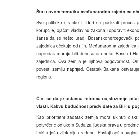
Šta u ovom trenutku međunarodna zajednica oč
Sve političke stranke i lideri su podržali proces 
korupcije, ojačati vladavinu zakona i oporaviti eko
šansa da se nešto uradi. Bosanskohercegovački polit
zajednica očekuje od njih. Međunarodna zajednica j
napredak moraju biti donesene unutar Bosne i He
zajednica. Ova zemlja je njihova odgovornost. On
povesti zemlju naprijed. Ostatak Balkana ostvaru
regionu.
Čini se da je ustavna reforma najsloženije pita
vlasti. Kakvu budućnost predviđate za BiH u po
Kao prioritetni zadatak zemlja mora ukinuti disk
potvrđene odlukom Suda za ljudska prava u predmetu 
i ništa još uvijek nije urađeno. Postoji opšta saglasn