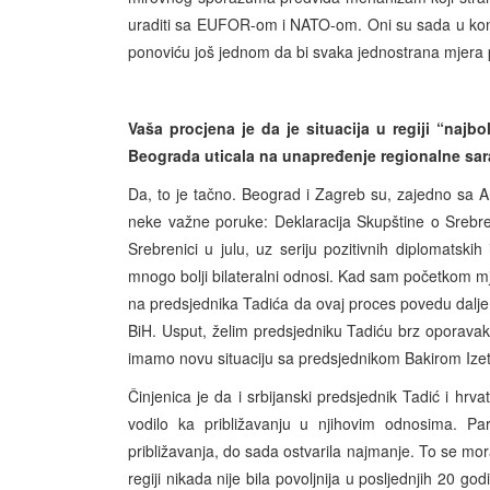
uraditi sa EUFOR-om i NATO-om. Oni su sada u kontak
ponoviću još jednom da bi svaka jednostrana mjera 
Vaša procjena je da je situacija u regiji “najbo
Beograda uticala na unapređenje regionalne sar
Da, to je tačno. Beograd i Zagreb su, zajedno sa Ank
neke važne poruke: Deklaracija Skupštine o Srebre
Srebrenici u julu, uz seriju pozitivnih diplomatskih 
mnogo bolji bilateralni odnosi. Kad sam početkom m
na predsjednika Tadića da ovaj proces povedu dalj
BiH. Usput, želim predsjedniku Tadiću brz oporavak n
imamo novu situaciju sa predsjednikom Bakirom Izet
Činjenica je da i srbijanski predsjednik Tadić i hrva
vodilo ka približavanju u njihovim odnosima. Pa
približavanja, do sada ostvarila najmanje. To se mora m
regiji nikada nije bila povoljnija u posljednjih 20 g