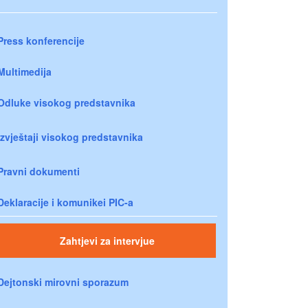
Press konferencije
Multimedija
Odluke visokog predstavnika
Izvještaji visokog predstavnika
Pravni dokumenti
Deklaracije i komunikei PIC-a
Zahtjevi za intervjue
Dejtonski mirovni sporazum