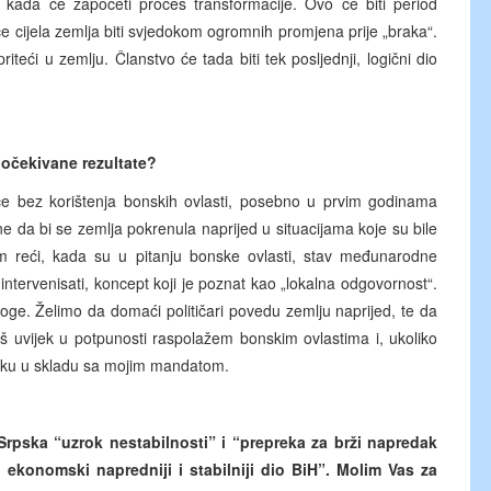
kada će započeti proces transformacije. Ovo će biti period
će cijela zemlja biti svjedokom ogromnih promjena prije „braka“.
eći u zemlju. Članstvo će tada biti tek posljednji, logični dio
 očekivane rezultate?
uće bez korištenja bonskih ovlasti, posebno u prvim godinama
ne da bi se zemlja pokrenula naprijed u situacijama koje su bile
ram reći, kada su u pitanju bonske ovlasti, stav međunarodne
ntervenisati, koncept koji je poznat kao „lokalna odgovornost“.
oge. Želimo da domaći političari povedu zemlju naprijed, te da
 uvijek u potpunosti raspolažem bonskim ovlastima i, ukoliko
enutku u skladu sa mojim mandatom.
Srpska “uzrok nestabilnosti” i “prepreka za brži napredak
i ekonomski napredniji i stabilniji dio BiH”. Molim Vas za