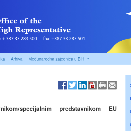
ika
Arhiva
Međunarodna zajednica u BiH
nikom/specijalnim predstavnikom EU