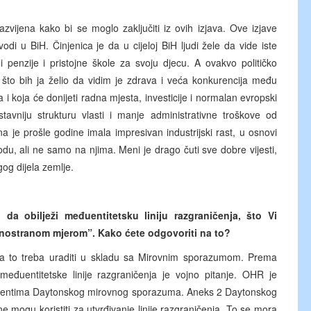
 razvijena kako bi se moglo zaključiti iz ovih izjava. Ove izjave
vodi u BiH. Činjenica je da u cijeloj BiH ljudi žele da vide iste
i penzije i pristojne škole za svoju djecu. A ovakvo političko
to bih ja želio da vidim je zdrava i veća konkurencija među
va i koja će donijeti radna mjesta, investicije i normalan evropski
vniju strukturu vlasti i manje administrativne troškove od
na je prošle godine imala impresivan industrijski rast, u osnovi
u, ali ne samo na njima. Meni je drago čuti sve dobre vijesti,
gog dijela zemlje.
da obilježi međuentitetsku liniju razgraničenja, što Vi
dnostranom mjerom”. Kako ćete odgovoriti na to?
da to treba uraditi u skladu sa Mirovnim sporazumom. Prema
đuentitetske linije razgraničenja je vojno pitanje. OHR je
ementima Daytonskog mirovnog sporazuma. Aneks 2 Daytonskog
mogu koristiti za utvrđivanje linije razgraničenja. To se mora