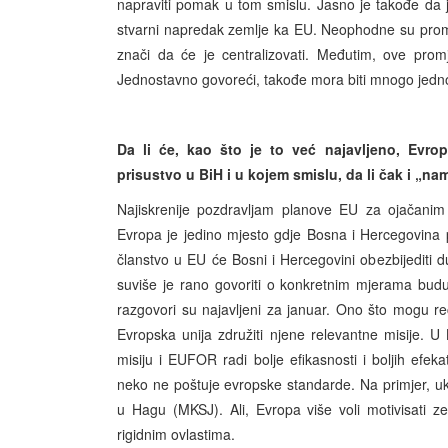
napraviti pomak u tom smislu. Jasno je takođe da 
stvarni napredak zemlje ka EU. Neophodne su promje
znači da će je centralizovati. Međutim, ove promjen
Jednostavno govoreći, takođe mora biti mnogo jedno
Da li će, kao što je to već najavljeno, Evro
prisustvo u BiH i u kojem smislu, da li čak i „n
Najiskrenije pozdravljam planove EU za ojačanim 
Evropa je jedino mjesto gdje Bosna i Hercegovina pri
članstvo u EU će Bosni i Hercegovini obezbijediti du
suviše je rano govoriti o konkretnim mjerama budući
razgovori su najavljeni za januar. Ono što mogu r
Evropska unija združiti njene relevantne misije. U
misiju i EUFOR radi bolje efikasnosti i boljih efeka
neko ne poštuje evropske standarde. Na primjer, u
u Hagu (MKSJ). Ali, Evropa više voli motivisati z
rigidnim ovlastima.