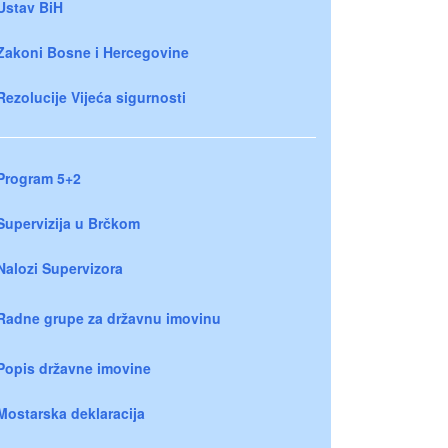
Ustav BiH
Zakoni Bosne i Hercegovine
Rezolucije Vijeća sigurnosti
Program 5+2
Supervizija u Brčkom
Nalozi Supervizora
Radne grupe za državnu imovinu
Popis državne imovine
Mostarska deklaracija