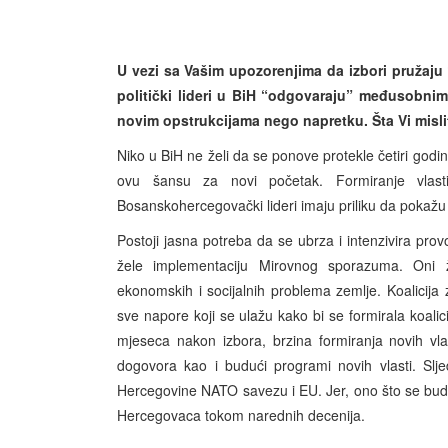
U vezi sa Vašim upozorenjima da izbori pružaju “
politički lideri u BiH “odgovaraju” međusobnim 
novim opstrukcijama nego napretku. Šta Vi misl
Niko u BiH ne želi da se ponove protekle četiri godi
ovu šansu za novi početak. Formiranje vlast
Bosanskohercegovački lideri imaju priliku da pokažu
Postoji jasna potreba da se ubrza i intenzivira provo
žele implementaciju Mirovnog sporazuma. Oni ž
ekonomskih i socijalnih problema zemlje. Koalicija
sve napore koji se ulažu kako bi se formirala koalicij
mjeseca nakon izbora, brzina formiranja novih vlast
dogovora kao i budući programi novih vlasti. Slje
Hercegovine NATO savezu i EU. Jer, ono što se bud
Hercegovaca tokom narednih decenija.