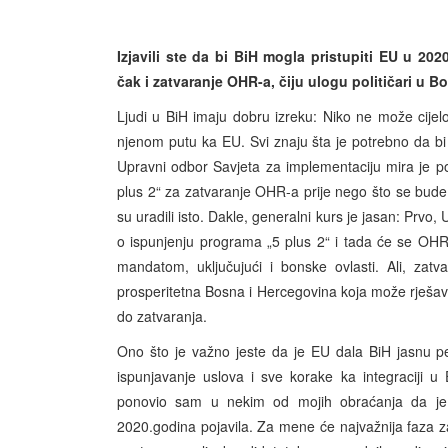
Izjavili ste da bi BiH mogla pristupiti EU u 202
čak i zatvaranje OHR-a, čiju ulogu političari u Bo
Ljudi u BiH imaju dobru izreku: Niko ne može cije
njenom putu ka EU. Svi znaju šta je potrebno da bi 
Upravni odbor Savjeta za implementaciju mira je po
plus 2“ za zatvaranje OHR-a prije nego što se bude m
su uradili isto. Dakle, generalni kurs je jasan: Prvo
o ispunjenju programa „5 plus 2“ i tada će se OHR
mandatom, uključujući i bonske ovlasti. Ali, zatv
prosperitetna Bosna i Hercegovina koja može rješavat
do zatvaranja.
Ono što je važno jeste da je EU dala BiH jasnu pers
ispunjavanje uslova i sve korake ka integraciji u
ponovio sam u nekim od mojih obraćanja da je 
2020.godina pojavila. Za mene će najvažnija faza 