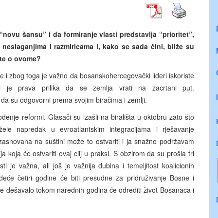
novu šansu” i da formiranje vlasti predstavlja “prioritet”,
neslaganjima i razmiricama i, kako se sada čini, bliže su
ite o ovome?
ne i zbog toga je važno da bosanskohercegovački lideri iskoriste
i je prava prilika da se zemlja vrati na zacrtani put.
 da su odgovorni prema svojim biračima i zemlji.
đenje reformi. Glasači su izašli na birališta u oktobru zato što
ele napredak u evroatlantskim integracijama i rješavanje
 zasnovana na suštini može to ostvariti i ja snažno podržavam
a koja će ostvariti ovaj cilj u praksi. S obzirom da su prošla tri
i je važna, ali još je važnija dubina i temeljitost koalicionih
deće četiri godine će biti presudne za pridruživanje Bosne i
e dešavalo tokom narednih godina će odrediti život Bosanaca i