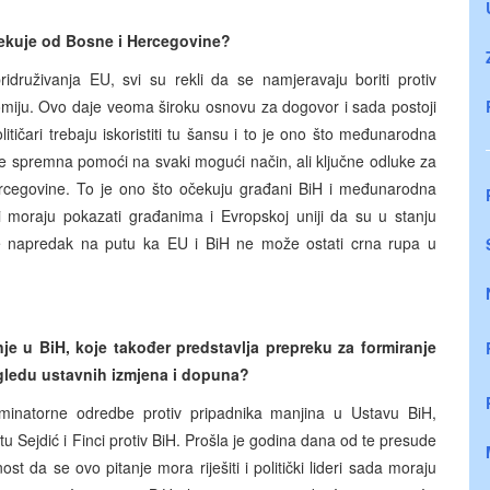
ekuje od Bosne i Hercegovine?
pridruživanja EU, svi su rekli da se namjeravaju boriti protiv
nomiju. Ovo daje veoma široku osnovu za dogovor i sada postoji
ičari trebaju iskoristiti tu šansu i to je ono što međunarodna
e spremna pomoći na svaki mogući način, ali ključne odluke za
rcegovine. To je ono što očekuju građani BiH i međunarodna
i moraju pokazati građanima i Evropskoj uniji da su u stanju
je napredak na putu ka EU i BiH ne može ostati crna rupa u
nje u BiH, koje također predstavlja prepreku za formiranje
gledu ustavnih izmjena i dopuna?
riminatorne odredbe protiv pripadnika manjina u Ustavu BiH,
Sejdić i Finci protiv BiH. Prošla je godina dana od te presude
ost da se ovo pitanje mora riješiti i politički lideri sada moraju