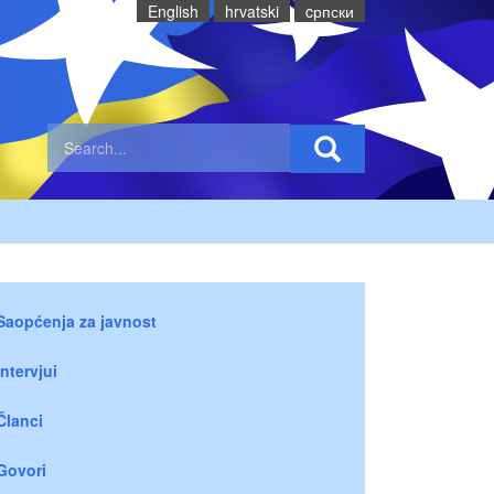
English
hrvatski
cрпски
Saopćenja za javnost
Intervjui
Članci
Govori