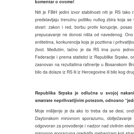
komentar o ovome!
Niti je FBiH jedini izvor stabilnosti niti je RS tako
predstavljaju trenutnu politiku nultog zbira koja se 
stvari: zakon i red, borbu protiv korupcije, posao 
prepucavanje ne donosi ništa od navedenog. Ono š
entitetima, konkurencija koja je pozitivna i prihvatlji
život. Međutim, tačno je da RS ima puno jednosta
Federacije i prema statistici iz Republike Srpske, o
zasnovan na rezultatima rafinerije u Bosanskom Brod
bilo da dolaze iz RS ili iz Hercegovine ili bilo kog dru
Republika Srpska je odlučna u svojoj nakani 
smatrate neprihvatljivim potezom, odnosno “je
Moje mišljenje je da ako to treba da se desi, on
Daytonskom mirovnom sporazumu, obilježavanje me
odgovoran za provođenje i nadzor nad civilnim el
mirovnog sporazuma predviđa mehanizam koji strane 