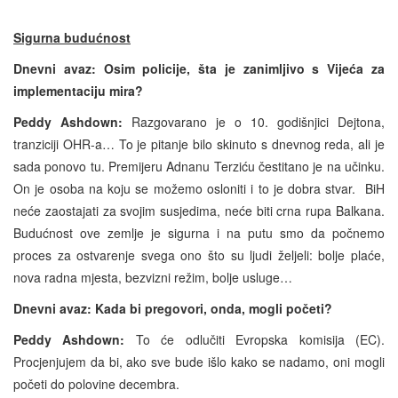
Sigurna budućnost
Dnevni avaz: Osim policije, šta je zanimljivo s Vijeća za
implementaciju mira?
Peddy Ashdown:
Razgovarano je o 10. godišnjici Dejtona,
tranziciji OHR-a… To je pitanje bilo skinuto s dnevnog reda, ali je
sada ponovo tu. Premijeru Adnanu Terziću čestitano je na učinku.
On je osoba na koju se možemo osloniti i to je dobra stvar. BiH
neće zaostajati za svojim susjedima, neće biti crna rupa Balkana.
Budućnost ove zemlje je sigurna i na putu smo da počnemo
proces za ostvarenje svega ono što su ljudi željeli: bolje plaće,
nova radna mjesta, bezvizni režim, bolje usluge…
Dnevni avaz: Kada bi pregovori, onda, mogli početi?
Peddy Ashdown:
To će odlučiti Evropska komisija (EC).
Procjenjujem da bi, ako sve bude išlo kako se nadamo, oni mogli
početi do polovine decembra.