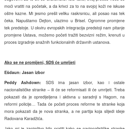
moći vratiti na početak, a da krivci za to na svojoj koži ne iskuse
oštre kazne. Mi jesmo prešli veliku raskrsnicu, ali posao nas tek
čeka. Napuštamo Dejton, ulazimo u Brisel. Ogromne promjene
tek predstoje. U okviru evropskih integracija predstoji nam pitanje
promjene Ustava, možemo početi tražiti bezvizni režim, krenuti u
proces izgradnje snažnih funkcionalnih državnih ustanova.
Ako se ne promijeni,
SDS
će umrijeti
Ešdaun: Jasan izbor
Peddy Ashdown:
SDS ima jasan izbor, kao i ostale
nacionalističke stranke – ili će se reformisati ili će umrijeti. Treba
pokazati da je opredijeljena i aktivna u saradnji s Hagom, na
reformi policije… Tada će početi proces reforme te stranke koja
mora pokazati da je nova stranka, a ne partija koja slijedi ideje
Radovana Karadžića.
Jako mi je zanimljivo bilo pratiti kako se nacionalističke stranke