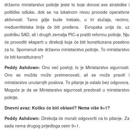
državno ministarstvo policije jeste to koje donosi sve strateške i
političke odluke, dok se na lokalnom nivou provode operativne
aktivnosti. Tamo gdje bude trebalo, u tri slučaja, recimo,
međuentitetska linija će biti pređena. Evropska unija će, uz
podršku SAD, ali i drugih zemalja PIC-a pratiti reformu policije. Nju
će provoditi eksperti u direkciji koja će biti konstituirana posebno
za to. Spomenuli ste državno ministarstvo policije. To ministarstvo
će biti konstituirano?
Peddy Ashdown:
Ono već postoji, to je Ministarstvo sigurnosti.
Ono se možda može preimenovati, ali se može praviti i
ministarstvo unutarnjih poslova. To pitanje je ostalo bez odgovora.
Moguće je da se Ministarstvo sigurnosti preobrati u ministarstvo
policije.
Dnevni avaz: Koliko će biti oblasti? Nema više 9+1?
Peddy Ashdown:
Direkcija će morati odgovoriti na to pitanje. Za
sada nema drugog prijedloga osim 9+1.