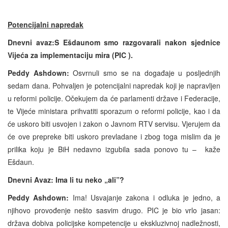
Potencijalni napredak
Dnevni avaz:S Ešdaunom smo razgovarali nakon sjednice
Vijeća za implementaciju mira (PIC ).
Peddy Ashdown:
Osvrnuli smo se na događaje u posljednjih
sedam dana. Pohvaljen je potencijalni napredak koji je napravljen
u reformi policije. Očekujem da će parlamenti države i Federacije,
te Vijeće ministara prihvatiti sporazum o reformi policije, kao i da
će uskoro biti usvojen i zakon o Javnom RTV servisu. Vjerujem da
će ove prepreke biti uskoro prevladane i zbog toga mislim da je
prilika koju je BiH nedavno izgubila sada ponovo tu – kaže
Ešdaun.
Dnevni Avaz: Ima li tu neko „ali”?
Peddy Ashdown:
Ima! Usvajanje zakona i odluka je jedno, a
njihovo provođenje nešto sasvim drugo. PIC je bio vrlo jasan:
država dobiva policijske kompetencije u ekskluzivnoj nadležnosti,