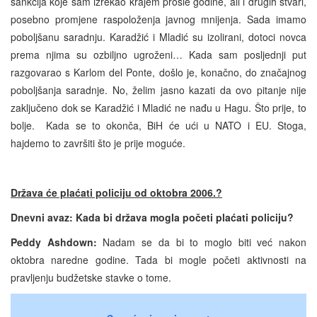
sankcija koje sam izrekao krajem prošle godine, ali i drugih stvari,
posebno promjene raspoloženja javnog mnijenja. Sada imamo
poboljšanu saradnju. Karadžić i Mladić su izolirani, dotoci novca
prema njima su ozbiljno ugroženi… Kada sam posljednji put
razgovarao s Karlom del Ponte, došlo je, konačno, do značajnog
poboljšanja saradnje. No, želim jasno kazati da ovo pitanje nije
zaključeno dok se Karadžić i Mladić ne nađu u Hagu. Što prije, to
bolje. Kada se to okonča, BiH će ući u NATO i EU. Stoga,
hajdemo to završiti što je prije moguće.
Država će plaćati policiju od oktobra 2006.?
Dnevni avaz: Kada bi država mogla početi plaćati policiju?
Peddy Ashdown:
Nadam se da bi to moglo biti već nakon
oktobra naredne godine. Tada bi mogle početi aktivnosti na
pravljenju budžetske stavke o tome.