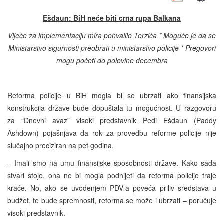
Ešdaun: BiH neće biti crna rupa Balkana
Vijeće za implementaciju mira pohvalilo Terzića * Moguće je da se
Ministarstvo sigurnosti preobrati u ministarstvo policije * Pregovori
mogu početi do polovine decembra
Reforma policije u BiH mogla bi se ubrzati ako finansijska
konstrukcija države bude dopuštala tu mogućnost. U razgovoru
za “Dnevni avaz” visoki predstavnik Pedi Ešdaun (Paddy
Ashdown) pojašnjava da rok za provedbu reforme policije nije
slučajno preciziran na pet godina.
– Imali smo na umu finansijske sposobnosti države. Kako sada
stvari stoje, ona ne bi mogla podnijeti da reforma policije traje
kraće. No, ako se uvođenjem PDV-a poveća priliv sredstava u
budžet, te bude spremnosti, reforma se može i ubrzati – poručuje
visoki predstavnik.