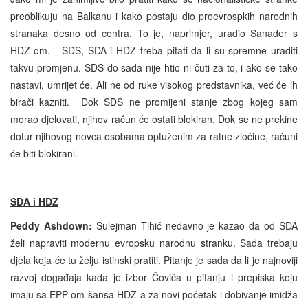
preoblikuju na Balkanu i kako postaju dio proevrospkih narodnih
stranaka desno od centra. To je, naprimjer, uradio Sanader s
HDZ-om. SDS, SDA i HDZ treba pitati da li su spremne uraditi
takvu promjenu. SDS do sada nije htio ni čuti za to, i ako se tako
nastavi, umrijet će. Ali ne od ruke visokog predstavnika, već će ih
birači kazniti. Dok SDS ne promijeni stanje zbog kojeg sam
morao djelovati, njihov račun će ostati blokiran. Dok se ne prekine
dotur njihovog novca osobama optuženim za ratne zločine, računi
će biti blokirani.
SDA i HDZ
Peddy Ashdown:
Sulejman Tihić nedavno je kazao da od SDA
želi napraviti modernu evropsku narodnu stranku. Sada trebaju
djela koja će tu želju istinski pratiti. Pitanje je sada da li je najnoviji
razvoj događaja kada je izbor Čovića u pitanju i prepiska koju
imaju sa EPP-om šansa HDZ-a za novi početak i dobivanje imidža