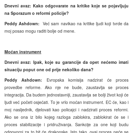
Dnevni avaz: Kako odgovarate na kritike koje se pojavljuju
na Sporazum o reformi policije?
Peddy Ashdown:
Već sam navikao na kritike ljudi koji tvrde da
moj posao mogu raditi bolje od mene.
Moćan instrument
Dnevni avaz: Ipak, koje su garancije da opet nećemo imati
situaciju poput one od prije nekoliko dana?
Peddy Ashdown:
Evropska komisija nadzirat će proces
provedbe reforme. Ako nje ne bude, zaustavlja se proces
integracija. Da budem jednostavniji, zaustavlja se bolji život koji će
ljudi već početi osjećati. To je vrlo moćan instrument. EC će, kao i
moj nasljednik, djelovati kao policajci i nadzirati proces reformi.
Ako se ona iz bilo kojeg razloga zablokira, zablokirat će se i
proces stabilizacije i pridruživanja. Sankcije za one koji budu
odgovorni za to bit će drakonske. Isto tako, ovaj proces neće se