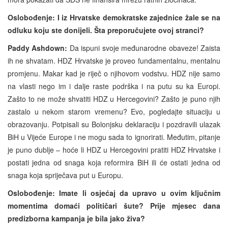
Oslobođenje: I iz Hrvatske demokratske zajednice žale se na
odluku koju ste donijeli. Šta preporučujete ovoj stranci?
Paddy Ashdown:
Da ispuni svoje međunarodne obaveze! Zaista
ih ne shvatam. HDZ Hrvatske je proveo fundamentalnu, mentalnu
promjenu. Makar kad je riječ o njihovom vodstvu. HDZ nije samo
na vlasti nego im i dalje raste podrška i na putu su ka Europi.
Zašto to ne može shvatiti HDZ u Hercegovini? Zašto je puno njih
zastalo u nekom starom vremenu? Evo, pogledajte situaciju u
obrazovanju. Potpisali su Bolonjsku deklaraciju i pozdravili ulazak
BiH u Vijeće Europe i ne mogu sada to ignorirati. Međutim, pitanje
je puno dublje – hoće li HDZ u Hercegovini pratiti HDZ Hrvatske i
postati jedna od snaga koja reformira BiH ili će ostati jedna od
snaga koja spriječava put u Europu.
Oslobođenje: Imate li osjećaj da upravo u ovim ključnim
momentima domaći političari šute? Prije mjesec dana
predizborna kampanja je bila jako živa?