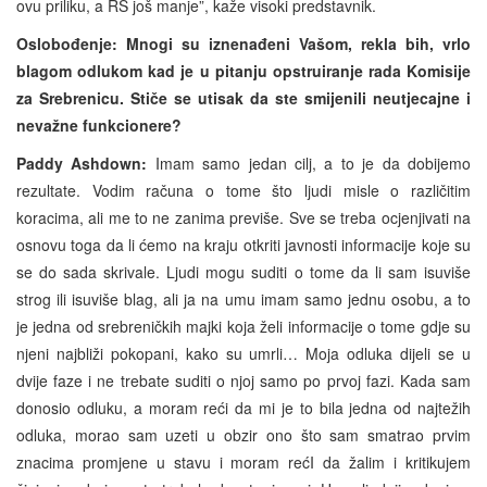
ovu priliku, a RS još manje”, kaže visoki predstavnik.
Oslobođenje: Mnogi su iznenađeni Vašom, rekla bih, vrlo
blagom odlukom kad je u pitanju opstruiranje rada Komisije
za Srebrenicu. Stiče se utisak da ste smijenili neutjecajne i
nevažne funkcionere?
Paddy Ashdown:
Imam samo jedan cilj, a to je da dobijemo
rezultate. Vodim računa o tome što ljudi misle o različitim
koracima, ali me to ne zanima previše. Sve se treba ocjenjivati na
osnovu toga da li ćemo na kraju otkriti javnosti informacije koje su
se do sada skrivale. Ljudi mogu suditi o tome da li sam isuviše
strog ili isuviše blag, ali ja na umu imam samo jednu osobu, a to
je jedna od srebreničkih majki koja želi informacije o tome gdje su
njeni najbliži pokopani, kako su umrli… Moja odluka dijeli se u
dvije faze i ne trebate suditi o njoj samo po prvoj fazi. Kada sam
donosio odluku, a moram reći da mi je to bila jedna od najtežih
odluka, morao sam uzeti u obzir ono što sam smatrao prvim
znacima promjene u stavu i moram rećI da žalim i kritikujem