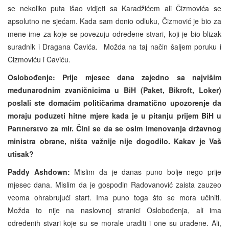
se nekoliko puta išao vidjeti sa Karadžićem ali Čizmovića se
apsolutno ne sjećam. Kada sam donio odluku, Čizmović je bio za
mene ime za koje se povezuju određene stvari, koji je bio blizak
suradnik i Dragana Čavića. Možda na taj način šaljem poruku i
Čizmoviću i Čaviću.
Oslobođenje: Prije mjesec dana zajedno sa najvišim
međunarodnim zvaničnicima u BiH (Paket, Bikroft, Loker)
poslali ste domaćim političarima dramatično upozorenje da
moraju poduzeti hitne mjere kada je u pitanju prijem BiH u
Partnerstvo za mir. Čini se da se osim imenovanja državnog
ministra obrane, ništa važnije nije dogodilo. Kakav je Vaš
utisak?
Paddy Ashdown:
Mislim da je danas puno bolje nego prije
mjesec dana. Mislim da je gospodin Radovanović zaista zauzeo
veoma ohrabrujući start. Ima puno toga što se mora učiniti.
Možda to nije na naslovnoj stranici Oslobođenja, ali ima
određenih stvari koje su se morale uraditi i one su urađene. Ali,