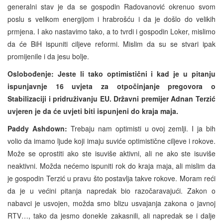
generalni stav je da se gospodin Radovanović okrenuo svom
poslu s velikom energijom i hrabrošću i da je došlo do velikih
prmjena. I ako nastavimo tako, a to tvrdi i gospodin Loker, mislimo
da će BiH ispuniti ciljeve reformi. Mislim da su se stvari ipak
promijenile i da jesu bolje.
Oslobođenje: Jeste li tako optimistični i kad je u pitanju
ispunjavnje 16 uvjeta za otpočinjanje pregovora o
Stabilizaciji i pridruživanju EU. Državni premijer Adnan Terzić
uvjeren je da će uvjeti biti ispunjeni do kraja maja.
Paddy Ashdown:
Trebaju nam optimisti u ovoj zemlji. I ja bih
volio da imamo ljude koji imaju suviće optimistične ciljeve i rokove.
Može se oprostiti ako ste isuviše aktivni, ali ne ako ste isuviše
neaktivni. Možda nećemo ispuniti rok do kraja maja, ali mislim da
je gospodin Terzić u pravu što postavlja takve rokove. Moram reći
da je u većini pitanja napredak bio razočaravajući. Zakon o
nabavci je usvojen, možda smo blizu usvajanja zakona o javnoj
RTV…, tako da jesmo donekle zakasnili, ali napredak se i dalje