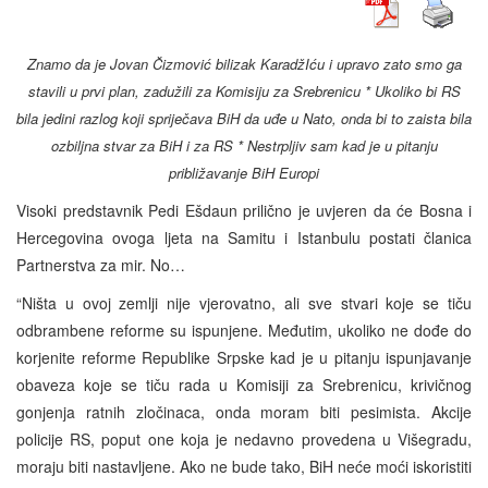
Znamo da je Jovan Čizmović bilizak KaradžIću i upravo zato smo ga
stavili u prvi plan, zadužili za Komisiju za Srebrenicu * Ukoliko bi RS
bila jedini razlog koji spriječava BiH da uđe u Nato, onda bi to zaista bila
ozbiljna stvar za BiH i za RS * Nestrpljiv sam kad je u pitanju
približavanje BiH Europi
Visoki predstavnik Pedi Ešdaun prilično je uvjeren da će Bosna i
Hercegovina ovoga ljeta na Samitu i Istanbulu postati članica
Partnerstva za mir. No…
“Ništa u ovoj zemlji nije vjerovatno, ali sve stvari koje se tiču
odbrambene reforme su ispunjene. Međutim, ukoliko ne dođe do
korjenite reforme Republike Srpske kad je u pitanju ispunjavanje
obaveza koje se tiču rada u Komisiji za Srebrenicu, krivičnog
gonjenja ratnih zločinaca, onda moram biti pesimista. Akcije
policije RS, poput one koja je nedavno provedena u Višegradu,
moraju biti nastavljene. Ako ne bude tako, BiH neće moći iskoristiti