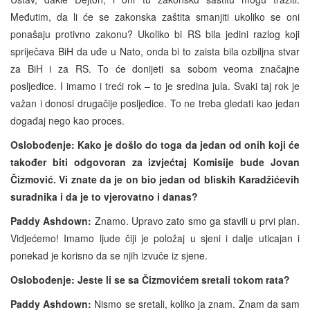
Međutim, da li će se zakonska zaštita smanjiti ukoliko se oni
ponašaju protivno zakonu? Ukoliko bi RS bila jedini razlog koji
spriječava BiH da uđe u Nato, onda bi to zaista bila ozbiljna stvar
za BiH i za RS. To će donijeti sa sobom veoma značajne
posljedice. I imamo i treći rok – to je sredina jula. Svaki taj rok je
važan i donosi drugačije posljedice. To ne treba gledati kao jedan
događaj nego kao proces.
Oslobođenje: Kako je došlo do toga da jedan od onih koji će
također biti odgovoran za izvjećtaj Komisije bude Jovan
Čizmović. Vi znate da je on bio jedan od bliskih Karadžićevih
suradnika i da je to vjerovatno i danas?
Paddy Ashdown:
Znamo. Upravo zato smo ga stavili u prvi plan.
Vidjećemo! Imamo ljude čiji je položaj u sjeni i dalje uticajan i
ponekad je korisno da se njih izvuče iz sjene.
Oslobođenje: Jeste li se sa Čizmovićem sretali tokom rata?
Paddy Ashdown:
Nismo se sretali, koliko ja znam. Znam da sam