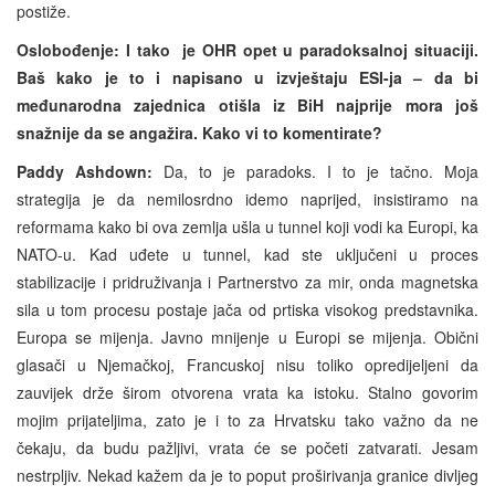
postiže.
Oslobođenje: I tako je OHR opet u paradoksalnoj situaciji.
Baš kako je to i napisano u izvještaju ESI-ja – da bi
međunarodna zajednica otišla iz BiH najprije mora još
snažnije da se angažira. Kako vi to komentirate?
Paddy Ashdown:
Da, to je paradoks. I to je tačno. Moja
strategija je da nemilosrdno idemo naprijed, insistiramo na
reformama kako bi ova zemlja ušla u tunnel koji vodi ka Europi, ka
NATO-u. Kad uđete u tunnel, kad ste uključeni u proces
stabilizacije i pridruživanja i Partnerstvo za mir, onda magnetska
sila u tom procesu postaje jača od prtiska visokog predstavnika.
Europa se mijenja. Javno mnijenje u Europi se mijenja. Obični
glasači u Njemačkoj, Francuskoj nisu toliko opredijeljeni da
zauvijek drže širom otvorena vrata ka istoku. Stalno govorim
mojim prijateljima, zato je i to za Hrvatsku tako važno da ne
čekaju, da budu pažljivi, vrata će se početi zatvarati. Jesam
nestrpljiv. Nekad kažem da je to poput proširivanja granice divljeg