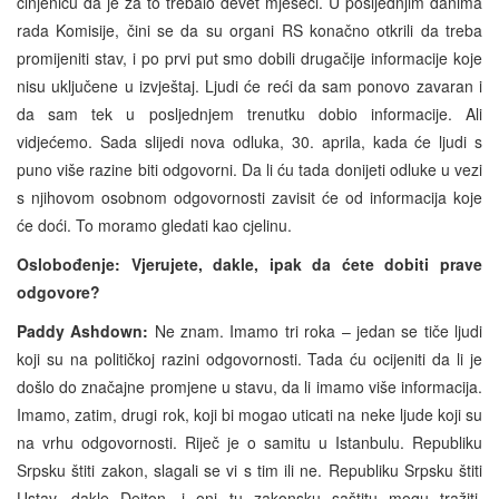
činjenicu da je za to trebalo devet mjeseci. U posljednjim danima
rada Komisije, čini se da su organi RS konačno otkrili da treba
promijeniti stav, i po prvi put smo dobili drugačije informacije koje
nisu uključene u izvještaj. Ljudi će reći da sam ponovo zavaran i
da sam tek u posljednjem trenutku dobio informacije. Ali
vidjećemo. Sada slijedi nova odluka, 30. aprila, kada će ljudi s
puno više razine biti odgovorni. Da li ću tada donijeti odluke u vezi
s njihovom osobnom odgovornosti zavisit će od informacija koje
će doći. To moramo gledati kao cjelinu.
Oslobođenje: Vjerujete, dakle, ipak da ćete dobiti prave
odgovore?
Paddy Ashdown:
Ne znam. Imamo tri roka – jedan se tiče ljudi
koji su na političkoj razini odgovornosti. Tada ću ocijeniti da li je
došlo do značajne promjene u stavu, da li imamo više informacija.
Imamo, zatim, drugi rok, koji bi mogao uticati na neke ljude koji su
na vrhu odgovornosti. Riječ je o samitu u Istanbulu. Republiku
Srpsku štiti zakon, slagali se vi s tim ili ne. Republiku Srpsku štiti
Ustav, dakle Dejton, i oni tu zakonsku saštitu mogu tražiti.