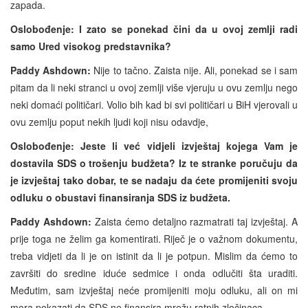
zapada.
Oslobođenje: I zato se ponekad čini da u ovoj zemlji radi
samo Ured visokog predstavnika?
Paddy Ashdown:
Nije to tačno. Zaista nije. Ali, ponekad se i sam
pitam da li neki stranci u ovoj zemlji više vjeruju u ovu zemlju nego
neki domaći političari. Volio bih kad bi svi političari u BiH vjerovali u
ovu zemlju poput nekih ljudi koji nisu odavdje,
Oslobođenje: Jeste li već vidjeli izvještaj kojega Vam je
dostavila SDS o trošenju budžeta? Iz te stranke poručuju da
je izvještaj tako dobar, te se nadaju da ćete promijeniti svoju
odluku o obustavi finansiranja SDS iz budžeta.
Paddy Ashdown:
Zaista ćemo detaljno razmatrati taj izvještaj. A
prije toga ne želim ga komentirati. Riječ je o važnom dokumentu,
treba vidjeti da li je on istinit da li je potpun. Mislim da ćemo to
završiti do sredine iduće sedmice i onda odlučiti šta uraditi.
Međutim, sam izvještaj neće promijeniti moju odluku, ali on mi
mora pokazati da SDS ne finansira mrežu ratnih zločinaca.