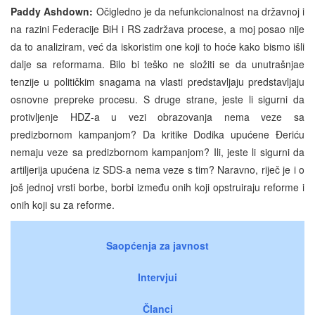
Paddy Ashdown:
Očigledno je da nefunkcionalnost na državnoj i
na razini Federacije BiH i RS zadržava procese, a moj posao nije
da to analiziram, već da iskoristim one koji to hoće kako bismo išli
dalje sa reformama. Bilo bi teško ne složiti se da unutrašnjae
tenzije u političkim snagama na vlasti predstavljaju predstavljaju
osnovne prepreke procesu. S druge strane, jeste li sigurni da
protivljenje HDZ-a u vezi obrazovanja nema veze sa
predizbornom kampanjom? Da kritike Dodika upućene Đeriću
nemaju veze sa predizbornom kampanjom? Ili, jeste li sigurni da
artiljerija upućena iz SDS-a nema veze s tim? Naravno, riječ je i o
još jednoj vrsti borbe, borbi između onih koji opstruiraju reforme i
onih koji su za reforme.
Saopćenja za javnost
Intervjui
Članci