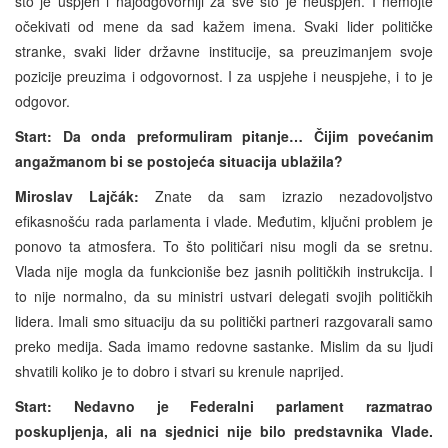
što je uspjeh i najodgovorniji za sve što je neuspjeh. I nemojte
očekivati od mene da sad kažem imena. Svaki lider političke
stranke, svaki lider državne institucije, sa preuzimanjem svoje
pozicije preuzima i odgovornost. I za uspjehe i neuspjehe, i to je
odgovor.
Start: Da onda preformuliram pitanje… Čijim povećanim
angažmanom bi se postojeća situacija ublažila?
Miroslav Lajčák:
Znate da sam izrazio nezadovoljstvo
efikasnošću rada parlamenta i vlade. Međutim, ključni problem je
ponovo ta atmosfera. To što političari nisu mogli da se sretnu.
Vlada nije mogla da funkcioniše bez jasnih političkih instrukcija. I
to nije normalno, da su ministri ustvari delegati svojih političkih
lidera. Imali smo situaciju da su politički partneri razgovarali samo
preko medija. Sada imamo redovne sastanke. Mislim da su ljudi
shvatili koliko je to dobro i stvari su krenule naprijed.
Start: Nedavno je Federalni parlament razmatrao
poskupljenja, ali na sjednici nije bilo predstavnika Vlade.