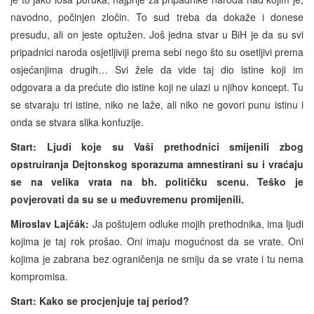
navodno, počinjen zločin. To sud treba da dokaže i donese
presudu, ali on jeste optužen. Još jedna stvar u BiH je da su svi
pripadnici naroda osjetljiviji prema sebi nego što su osetljivi prema
osjećanjima drugih… Svi žele da vide taj dio istine koji im
odgovara a da prećute dio istine koji ne ulazi u njihov koncept. Tu
se stvaraju tri istine, niko ne laže, ali niko ne govori punu istinu i
onda se stvara slika konfuzije.
Start: Ljudi koje su Vaši prethodnici smijenili zbog
opstruiranja Dejtonskog sporazuma amnestirani su i vraćaju
se na velika vrata na bh. političku scenu. Teško je
povjerovati da su se u međuvremenu promijenili.
Miroslav Lajčák:
Ja poštujem odluke mojih prethodnika, ima ljudi
kojima je taj rok prošao. Oni imaju mogućnost da se vrate. Oni
kojima je zabrana bez ograničenja ne smiju da se vrate i tu nema
kompromisa.
Start: Kako se procjenjuje taj period?