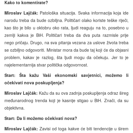
Kako to komentirate?
Miroslav Lajčák:
Patološka situacija. Svaka informacija koja ide
narodu treba da bude ozbiljna. Političari olako koriste teške riječi,
kao što je bilo u oktobru oko rata, ljudi reaguju na to, posebno u
zemlji kakva je BiH. Političari treba da dva puta razmisle prije
nego pričaju. Drugo, na sva pitanja vezana za uslove života treba
se ozbiljno odgovoriti. Ministar mora da bude taj koji će da objasni
problem, kakav je razlog, šta ljudi mogu da očekuju. Jer to je
najelementarnija stvar politička odgovornost.
Start: Šta kažu Vaši ekonomski savjetnici, možemo li
očekivati nova poskupljenja?
Miroslav Lajčák:
Kažu da su ova zadnja poskupljenja odraz šireg
međunarodnog trenda koji je kasnije stigao u BiH. Znači, da su
objektivna.
Start: Da li možemo očekivati nova?
Miroslav Lajčák:
Zavisi od toga kakve će biti tendencije u širem