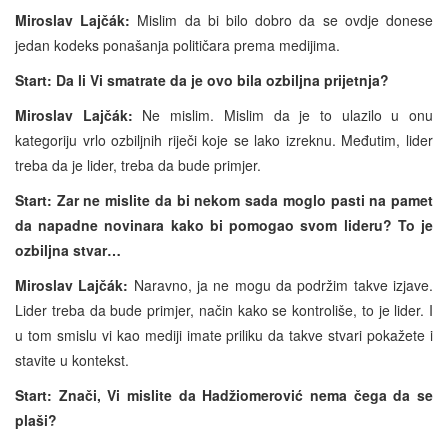
Miroslav Lajčák:
Mislim da bi bilo dobro da se ovdje donese
jedan kodeks ponašanja političara prema medijima.
Start: Da li Vi smatrate da je ovo bila ozbiljna prijetnja?
Miroslav Lajčák:
Ne mislim. Mislim da je to ulazilo u onu
kategoriju vrlo ozbiljnih riječi koje se lako izreknu. Međutim, lider
treba da je lider, treba da bude primjer.
Start: Zar ne mislite da bi nekom sada moglo pasti na pamet
da napadne novinara kako bi pomogao svom lideru? To je
ozbiljna stvar…
Miroslav Lajčák:
Naravno, ja ne mogu da podržim takve izjave.
Lider treba da bude primjer, način kako se kontroliše, to je lider. I
u tom smislu vi kao mediji imate priliku da takve stvari pokažete i
stavite u kontekst.
Start: Znači, Vi mislite da Hadžiomerović nema čega da se
plaši?