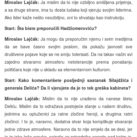
Miroslav Lajčák:
Ja mislim da to nije ozbiljno smišljena prijetnja,
a sa druge strane, ima tu dosta ludaka koji vjeruju svojim liderima.
Ako lider kaže nešto neozbiljno, oni to shvataju kao instrukciju.
Start: Šta biste preporučili Hadžiomeroviću?
Miroslav Lajčák:
Ja mogu da preporučim njemu i svim medijima
da se bave časno svojim poslom, da pokažu javnosti sve
društvene pojave koje se ne smiju tolerisati. Da na takav način svi
zajedno stvaramo atmosferu netolerancije prema ponašanju
političara koje nije u skladu sa elementarnom kulturom.
Start: Kako komentarišete posljednji sastanak Silajdžića i
generala Delića? Da li vjerujete da je to tek greška kabineta?
Miroslav Lajčák:
Mislim da to nije urađeno da nanese štetu
Deliću. Mislim da to odražava postojeće stanje u našem društvu,
jednima su optuženici za ratne zločine heroji, a drugima ratni
zločinci. I to je, naravno, dodatna stvar koja komplikuje stvaranje
jedne zdrave atmosfere. Naravno da to nije smjelo da se desi, jer
je to jako loša poruka, najprije za pripadnike naroda nad kojim je,