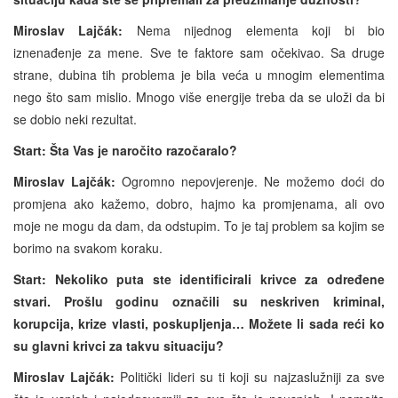
Miroslav Lajčák:
Nema nijednog elementa koji bi bio
iznenađenje za mene. Sve te faktore sam očekivao. Sa druge
strane, dubina tih problema je bila veća u mnogim elementima
nego što sam mislio. Mnogo više energije treba da se uloži da bi
se dobio neki rezultat.
Start: Šta Vas je naročito razočaralo?
Miroslav Lajčák:
Ogromno nepovjerenje. Ne možemo doći do
promjena ako kažemo, dobro, hajmo ka promjenama, ali ovo
moje ne mogu da dam, da odstupim. To je taj problem sa kojim se
borimo na svakom koraku.
Start: Nekoliko puta ste identificirali krivce za određene
stvari. Prošlu godinu označili su neskriven kriminal,
korupcija, krize vlasti, poskupljenja… Možete li sada reći ko
su glavni krivci za takvu situaciju?
Miroslav Lajčák:
Politički lideri su ti koji su najzaslužniji za sve