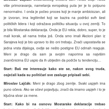
više primoravanja, nametanja evropskog puta jer je to potpuno
nenormalno. I onda je počeo proces koji je manje ambiciozan, ali
je izvoran, ima legitimitet koji se bazira na podršci svih šest
političkih lidera i koji odražava političku situaciju u ovoj zemlji. To
je bila Mostarska deklaracija. Onda je EU rekla, dobro, super, to je
mali korak, ali nama treba još. Onda smo imali Akcioni plan iz
Sarajeva koji je bio upravo to što oni trebaju. Znači uspostavila se
jedna vrsta dijaloga, ovdje se nešto postigne EU odmah reaguje.
Meni je drago da sam ja svojim naporima sa najvišim
zvaničnicima EU uspio da ih ubijedim da podrže tu tendenciju…
Start: Baš me interesuje kako ste se, nakon svog truda,
osjećali kada su političari sve zasluge pripisali sebi.
Miroslav Lajčák:
Meni je drago zbog zemlje. Svaki uspjeh ima
puno očeva. Ako se očevi pojavljuju, znači da imamo uspjeh i to je
ključna stvar za mene.
Start: Kako bi na osnovu Mostarske deklaracije trebao