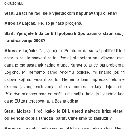
okruženju.
Start: Znači ne radi se o vještačkom napuhavanju cijena?
Miroslav Lajčák:
Ne. To je naša procjena.
Start: Vjerujete li da će BiH potpisati Sporazum o stabilizaciji
i pridruživanju 2008?
Miroslav Lajčák:
Da, vjerujem. Smatram da su svi politički lideri
stvarno zainteresovani za to. Postoji atmosfera entuzijazma, ovih
dana je bio sastanak radne grupe. Naravno, tu će biti problema.
Logično. Mi nemamo samo reformu policije, mi imamo još tri
uslova koji su vezani za to. Nememo baš napredak reforme
sistema javnog emitovanja, ali je atmosfera ta koja daje nadu.
Prije dva mjeseca smo se našli u situaciji u kojoj je izgledalo kao
da je EU zainteresovana, a Bosna odbija.
Start: Možete li reći kako je BiH, usred najveće krize vlasti,
odjednom dobila famozni paraf. Čime smo to zaslužili?
Miroslav Lajčák:
Jedanaestog oktobra sam rekao stop. Neću