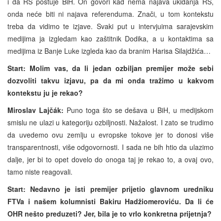
i da RS poštuje BiH. On govori kad nema najava ukidanja RS,
onda neće biti ni najava referenduma. Znači, u tom kontekstu
treba da vidimo te izjave. Svaki put u intervjuima sarajevskim
medijima ja izgledam kao zaštitnik Dodika, a u kontaktima sa
medijima iz Banje Luke izgleda kao da branim Harisa Silajdžića…
Start: Molim vas, da li jedan ozbiljan premijer može sebi
dozvoliti takvu izjavu, pa da mi onda tražimo u kakvom
kontekstu ju je rekao?
Miroslav Lajčák:
Puno toga što se dešava u BiH, u medijskom
smislu ne ulazi u kategoriju ozbiljnosti. Nažalost. I zato se trudimo
da uvedemo ovu zemlju u evropske tokove jer to donosi više
transparentnosti, više odgovornosti. I sada ne bih htio da ulazimo
dalje, jer bi to opet dovelo do onoga taj je rekao to, a ovaj ovo,
tamo niste reagovali.
Start: Nedavno je isti premijer prijetio glavnom uredniku
FTVa i našem kolumnisti Bakiru Hadžiomeroviću. Da li će
OHR nešto preduzeti? Jer, bila je to vrlo konkretna prijetnja?