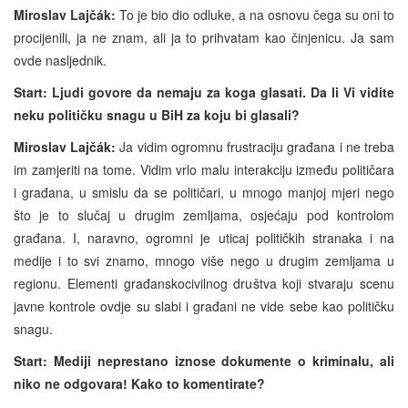
Miroslav Lajčák:
To je bio dio odluke, a na osnovu čega su oni to
procijenili, ja ne znam, ali ja to prihvatam kao činjenicu. Ja sam
ovde nasljednik.
Start: Ljudi govore da nemaju za koga glasati. Da li Vi vidite
neku političku snagu u BiH za koju bi glasali?
Miroslav Lajčák:
Ja vidim ogromnu frustraciju građana i ne treba
im zamjeriti na tome. Vidim vrlo malu interakciju između političara
i građana, u smislu da se političari, u mnogo manjoj mjeri nego
što je to slučaj u drugim zemljama, osjećaju pod kontrolom
građana. I, naravno, ogromni je uticaj političkih stranaka i na
medije i to svi znamo, mnogo više nego u drugim zemljama u
regionu. Elementi građanskocivilnog društva koji stvaraju scenu
javne kontrole ovdje su slabi i građani ne vide sebe kao političku
snagu.
Start: Mediji neprestano iznose dokumente o kriminalu, ali
niko ne odgovara! Kako to komentirate?