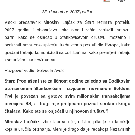
25. decembar 2007.godine
Visoki predstavnik Miroslav Lajčak za Start rezimira proteklu
2007. godinu i objašnjava kako smo i zašto zasluzili famozni
paraf, kako se osjećao u Stankovićevom društvu, mozemo li
očekivati nova poskupljenja, kada cemo postati dio Evrope, kako
građani trebaju komunicirati sa političarima, kako premijeri trebaju
komunicirati sa novinarima…
Razgovor vodio: Selvedin Avdić
Start: Proglašeni ste za ličnost godine zajedno sa Dodikovim
biznismenom Stankovićem i izvjesnim novinarom Soldom.
Prvi je povezan sa gotovo svim milionskim transakcijama
premijera RS, a drugi nije pretjerano poznat širokom krugu
čitalaca. Kako ste se osjećali u njihovom društvu?
Miroslav Lajčák:
Izbor laureata je, mislim, pitanje za komisiju
koja je uručila priznanja. Meni je drago da je redakcija Nezavisnih