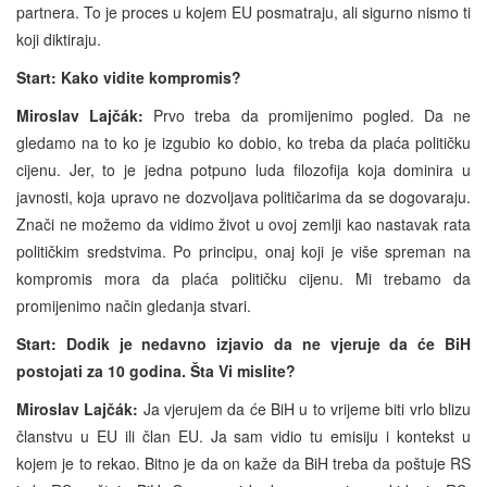
partnera. To je proces u kojem EU posmatraju, ali sigurno nismo ti
koji diktiraju.
Start: Kako vidite kompromis?
Miroslav Lajčák:
Prvo treba da promijenimo pogled. Da ne
gledamo na to ko je izgubio ko dobio, ko treba da plaća političku
cijenu. Jer, to je jedna potpuno luda filozofija koja dominira u
javnosti, koja upravo ne dozvoljava političarima da se dogovaraju.
Znači ne možemo da vidimo život u ovoj zemlji kao nastavak rata
političkim sredstvima. Po principu, onaj koji je više spreman na
kompromis mora da plaća političku cijenu. Mi trebamo da
promijenimo način gledanja stvari.
Start: Dodik je nedavno izjavio da ne vjeruje da će BiH
postojati za 10 godina. Šta Vi mislite?
Miroslav Lajčák:
Ja vjerujem da će BiH u to vrijeme biti vrlo blizu
članstvu u EU ili član EU. Ja sam vidio tu emisiju i kontekst u
kojem je to rekao. Bitno je da on kaže da BiH treba da poštuje RS