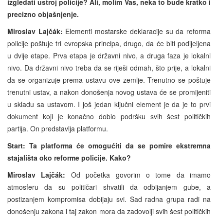
izgledati ustroj policije? Ali, molim Vas, neka to bude kratko i
precizno objašnjenje.
Miroslav Lajčák:
Elementi mostarske deklaracije su da reforma
policije poštuje tri evropska principa, drugo, da će biti podijeljena
u dvije etape. Prva etapa je državni nivo, a druga faza je lokalni
nivo. Da državni nivo treba da se riješi odmah, što prije, a lokalni
da se organizuje prema ustavu ove zemlje. Trenutno se poštuje
trenutni ustav, a nakon donošenja novog ustava će se promijeniti
u skladu sa ustavom. I još jedan ključni element je da je to prvi
dokument koji je konačno dobio podršku svih šest političkih
partija. On predstavlja platformu.
Start: Ta platforma će omogućiti da se pomire ekstremna
stajališta oko reforme policije. Kako?
Miroslav Lajčák:
Od početka govorim o tome da imamo
atmosferu da su političari shvatili da odbijanjem gube, a
postizanjem kompromisa dobijaju svi. Sad radna grupa radi na
donošenju zakona i taj zakon mora da zadovolji svih šest političkih