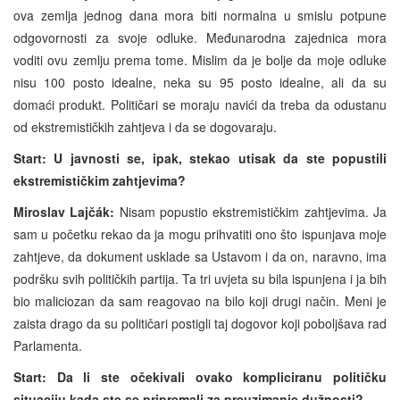
ova zemlja jednog dana mora biti normalna u smislu potpune
odgovornosti za svoje odluke. Međunarodna zajednica mora
voditi ovu zemlju prema tome. Mislim da je bolje da moje odluke
nisu 100 posto idealne, neka su 95 posto idealne, ali da su
domaći produkt. Političari se moraju navići da treba da odustanu
od ekstremističkih zahtjeva i da se dogovaraju.
Start: U javnosti se, ipak, stekao utisak da ste popustili
ekstremističkim zahtjevima?
Miroslav Lajčák:
Nisam popustio ekstremističkim zahtjevima. Ja
sam u početku rekao da ja mogu prihvatiti ono što ispunjava moje
zahtjeve, da dokument usklade sa Ustavom i da on, naravno, ima
podršku svih političkih partija. Ta tri uvjeta su bila ispunjena i ja bih
bio maliciozan da sam reagovao na bilo koji drugi način. Meni je
zaista drago da su političari postigli taj dogovor koji poboljšava rad
Parlamenta.
Start: Da li ste očekivali ovako kompliciranu političku
situaciju kada ste se pripremali za preuzimanje dužnosti?