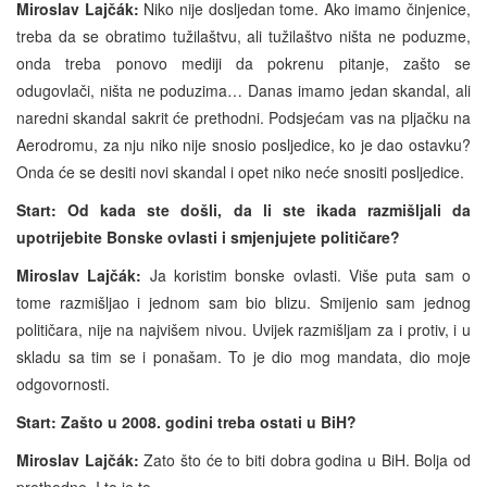
Miroslav Lajčák:
Niko nije dosljedan tome. Ako imamo činjenice,
treba da se obratimo tužilaštvu, ali tužilaštvo ništa ne poduzme,
onda treba ponovo mediji da pokrenu pitanje, zašto se
odugovlači, ništa ne poduzima… Danas imamo jedan skandal, ali
naredni skandal sakrit će prethodni. Podsjećam vas na pljačku na
Aerodromu, za nju niko nije snosio posljedice, ko je dao ostavku?
Onda će se desiti novi skandal i opet niko neće snositi posljedice.
Start: Od kada ste došli, da li ste ikada razmišljali da
upotrijebite Bonske ovlasti i smjenjujete političare?
Miroslav Lajčák:
Ja koristim bonske ovlasti. Više puta sam o
tome razmišljao i jednom sam bio blizu. Smijenio sam jednog
političara, nije na najvišem nivou. Uvijek razmišljam za i protiv, i u
skladu sa tim se i ponašam. To je dio mog mandata, dio moje
odgovornosti.
Start: Zašto u 2008. godini treba ostati u BiH?
Miroslav Lajčák:
Zato što će to biti dobra godina u BiH. Bolja od
prethodne. I to je to.