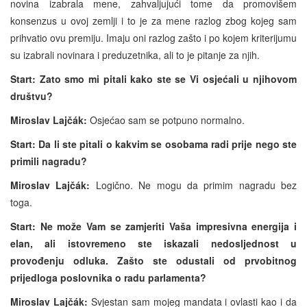
novina izabrala mene, zahvaljujući tome da promovišem
konsenzus u ovoj zemlji i to je za mene razlog zbog kojeg sam
prihvatio ovu premiju. Imaju oni razlog zašto i po kojem kriterijumu
su izabrali novinara i preduzetnika, ali to je pitanje za njih.
Start: Zato smo mi pitali kako ste se Vi osjećali u njihovom
društvu?
Miroslav Lajčák:
Osjećao sam se potpuno normalno.
Start: Da li ste pitali o kakvim se osobama radi prije nego ste
primili nagradu?
Miroslav Lajčák:
Logično. Ne mogu da primim nagradu bez
toga.
Start: Ne može Vam se zamjeriti Vaša impresivna energija i
elan, ali istovremeno ste iskazali nedosljednost u
provođenju odluka. Zašto ste odustali od prvobitnog
prijedloga poslovnika o radu parlamenta?
Miroslav Lajčák:
Svjestan sam mojeg mandata i ovlasti kao i da