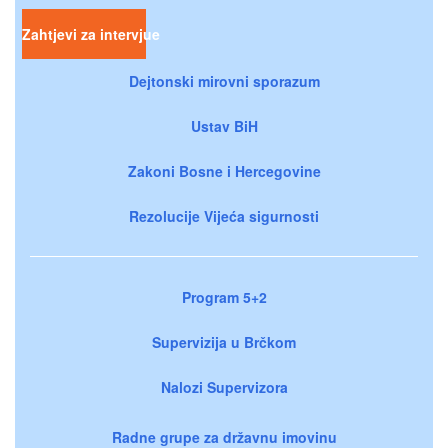
Zahtjevi za intervjue
Dejtonski mirovni sporazum
Ustav BiH
Zakoni Bosne i Hercegovine
Rezolucije Vijeća sigurnosti
Program 5+2
Supervizija u Brčkom
Nalozi Supervizora
Radne grupe za državnu imovinu