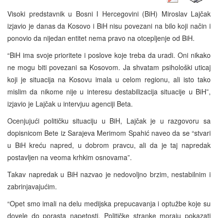
Visoki predstavnik u Bosni I Hercegovini (BiH) Miroslav Lajčak
izjavio je danas da Kosovo i BiH nisu povezani na bilo koji način i
ponovio da nijedan entitet nema pravo na otcepljenje od BiH.
“BiH ima svoje prioritete i poslove koje treba da uradi. Oni nikako
ne mogu biti povezani sa Kosovom. Ja shvatam psihološki uticaj
koji je situacija na Kosovu imala u celom regionu, ali isto tako
mislim da nikome nije u interesu destabilizacija situacije u BiH”,
izjavio je Lajčak u intervjuu agenciji Beta.
Ocenjujući političku situaciju u BiH, Lajčak je u razgovoru sa
dopisnicom Bete iz Sarajeva Merimom Spahić naveo da se “stvari
u BiH kreću napred, u dobrom pravcu, ali da je taj napredak
postavljen na veoma krhkim osnovama”.
Takav napredak u BiH nazvao je nedovoljno brzim, nestabilnim i
zabrinjavajućim.
“Opet smo imali na delu medijska prepucavanja i optužbe koje su
dovele do porasta napetosti. Političke stranke moraju pokazati