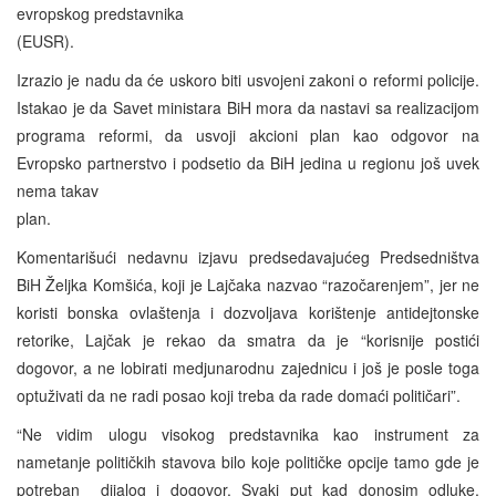
evropskog predstavnika
(EUSR).
Izrazio je nadu da će uskoro biti usvojeni zakoni o reformi policije.
Istakao je da Savet ministara BiH mora da nastavi sa realizacijom
programa reformi, da usvoji akcioni plan kao odgovor na
Evropsko partnerstvo i podsetio da BiH jedina u regionu još uvek
nema takav
plan.
Komentarišući nedavnu izjavu predsedavajućeg Predsedništva
BiH Željka Komšića, koji je Lajčaka nazvao “razočarenjem”, jer ne
koristi bonska ovlaštenja i dozvoljava korištenje antidejtonske
retorike, Lajčak je rekao da smatra da je “korisnije postići
dogovor, a ne lobirati medjunarodnu zajednicu i još je posle toga
optuživati da ne radi posao koji treba da rade domaći političari”.
“Ne vidim ulogu visokog predstavnika kao instrument za
nametanje političkih stavova bilo koje političke opcije tamo gde je
potreban dijalog i dogovor. Svaki put kad donosim odluke,