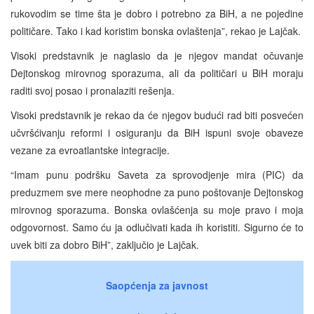
rukovodim se time šta je dobro i potrebno za BiH, a ne pojedine
političare. Tako i kad koristim bonska ovlaštenja”, rekao je Lajčak.
Visoki predstavnik je naglasio da je njegov mandat očuvanje
Dejtonskog mirovnog sporazuma, ali da političari u BiH moraju
raditi svoj posao i pronalaziti rešenja.
Visoki predstavnik je rekao da će njegov budući rad biti posvećen
učvršćivanju reformi i osiguranju da BiH ispuni svoje obaveze
vezane za evroatlantske integracije.
“Imam punu podršku Saveta za sprovodjenje mira (PIC) da
preduzmem sve mere neophodne za puno poštovanje Dejtonskog
mirovnog sporazuma. Bonska ovlašćenja su moje pravo i moja
odgovornost. Samo ću ja odlučivati kada ih koristiti. Sigurno će to
uvek biti za dobro BiH”, zaključio je Lajčak.
Saopćenja za javnost