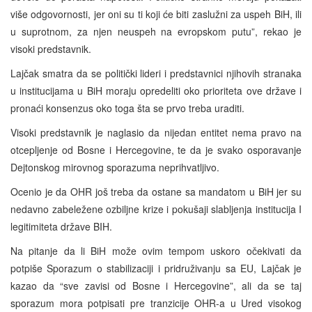
više odgovornosti, jer oni su ti koji će biti zaslužni za uspeh BiH, ili
u suprotnom, za njen neuspeh na evropskom putu”, rekao je
visoki predstavnik.
Lajčak smatra da se politički lideri i predstavnici njihovih stranaka
u institucijama u BiH moraju opredeliti oko prioriteta ove države i
pronaći konsenzus oko toga šta se prvo treba uraditi.
Visoki predstavnik je naglasio da nijedan entitet nema pravo na
otcepljenje od Bosne i Hercegovine, te da je svako osporavanje
Dejtonskog mirovnog sporazuma neprihvatljivo.
Ocenio je da OHR još treba da ostane sa mandatom u BiH jer su
nedavno zabeležene ozbiljne krize i pokušaji slabljenja institucija I
legitimiteta države BIH.
Na pitanje da li BiH može ovim tempom uskoro očekivati da
potpiše Sporazum o stabilizaciji i pridruživanju sa EU, Lajčak je
kazao da “sve zavisi od Bosne i Hercegovine”, ali da se taj
sporazum mora potpisati pre tranzicije OHR-a u Ured visokog