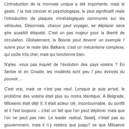
L’introduction de la monnaie unique a été importante, mais le
geste, ŕ la fois concret et psychologique, le plus significatif reste
l’introduction de plaques minéralogiques communes sur les
véhicules. Désormais, chacun peut voyager, se déplacer sans
ętre aussitôt étiqueté. C’est un pas majeur pour la liberté de
circulaiton. Globalement, la Bosnie peut devenir un exemple ŕ
suivre pour le reste des Balkans: c’est un mécanisme complexe,
qui coűte trčs cher, mais qui fonctionne bien.
N’ętes -vous pas inquiet de l’évolution des pays voisins ? En
Serbie et en Croatie, les modérés sont peu ŕ peu évincés du
pouvoir…
C’est vrai, mais ce n’est pas neuf. Lorsque je suis arrivé, le
problčme des voisins était plus ou moins identique. A Belgrade,
Milosevic était déjŕ lŕ, il était acteur clé, incontournable, du conflit
et il l’est toujours – c’est un fait que l’on peut déplorer mais que
l’on ne peut pas nier. Le leader radical, Seselj, n’était pas au
gouvernment, mais il n’y restera que jusqu’ŕ ce que Milosevic