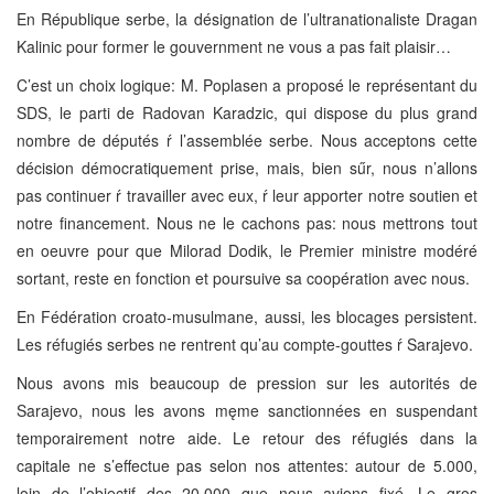
En République serbe, la désignation de l’ultranationaliste Dragan
Kalinic pour former le gouvernment ne vous a pas fait plaisir…
C’est un choix logique: M. Poplasen a proposé le représentant du
SDS, le parti de Radovan Karadzic, qui dispose du plus grand
nombre de députés ŕ l’assemblée serbe. Nous acceptons cette
décision démocratiquement prise, mais, bien sűr, nous n’allons
pas continuer ŕ travailler avec eux, ŕ leur apporter notre soutien et
notre financement. Nous ne le cachons pas: nous mettrons tout
en oeuvre pour que Milorad Dodik, le Premier ministre modéré
sortant, reste en fonction et poursuive sa coopération avec nous.
En Fédération croato-musulmane, aussi, les blocages persistent.
Les réfugiés serbes ne rentrent qu’au compte-gouttes ŕ Sarajevo.
Nous avons mis beaucoup de pression sur les autorités de
Sarajevo, nous les avons męme sanctionnées en suspendant
temporairement notre aide. Le retour des réfugiés dans la
capitale ne s’effectue pas selon nos attentes: autour de 5.000,
loin de l’objectif des 20.000 que nous avions fixé. Le gros