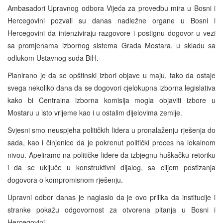
Ambasadori Upravnog odbora Vijeća za provedbu mira u Bosni i
Hercegovini pozvali su danas nadležne organe u Bosni i
Hercegovini da intenziviraju razgovore i postignu dogovor u vezi
sa promjenama izbornog sistema Grada Mostara, u skladu sa
odlukom Ustavnog suda BiH.
Planirano je da se opštinski izbori objave u maju, tako da ostaje
svega nekoliko dana da se dogovori cjelokupna izborna legislativa
kako bi Centralna izborna komisija mogla objaviti izbore u
Mostaru u isto vrijeme kao i u ostalim dijelovima zemlje.
Svjesni smo neuspjeha političkih lidera u pronalaženju rješenja do
sada, kao i činjenice da je pokrenut politički proces na lokalnom
nivou. Apeliramo na političke lidere da izbjegnu huškačku retoriku
i da se uključe u konstruktivni dijalog, sa ciljem postizanja
dogovora o kompromisnom rješenju.
Upravni odbor danas je naglasio da je ovo prilika da institucije i
stranke pokažu odgovornost za otvorena pitanja u Bosni i
Hercegovini.