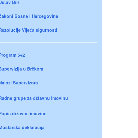
Ustav BiH
Zakoni Bosne i Hercegovine
Rezolucije Vijeća sigurnosti
Program 5+2
Supervizija u Brčkom
Nalozi Supervizora
Radne grupe za državnu imovinu
Popis državne imovine
Mostarska deklaracija