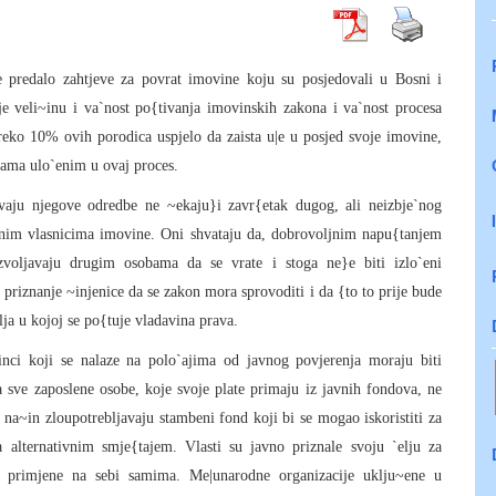
 predalo zahtjeve za povrat imovine koju su posjedovali u Bosni i
e veli~inu i va`nost po{tivanja imovinskih zakona i va`nost procesa
reko 10% ovih porodica uspjelo da zaista u|e u posjed svoje imovine,
adama ulo`enim u ovaj proces.
avaju njegove odredbe ne ~ekaju}i zavr{etak dugog, ali neizbje`nog
tnim vlasnicima imovine. Oni shvataju da, dobrovoljnim napu{tanjem
zvoljavaju drugim osobama da se vrate i stoga ne}e biti izlo`eni
priznanje ~injenice da se zakon mora sprovoditi i da {to to prije bude
ja u kojoj se po{tuje vladavina prava.
dinci koji se nalaze na polo`ajima od javnog povjerenja moraju biti
a sve zaposlene osobe, koje svoje plate primaju iz javnih fondova, ne
i na~in zloupotrebljavaju stambeni fond koji bi se mogao iskoristiti za
 alternativnim smje{tajem. Vlasti su javno priznale svoju `elju za
ve primjene na sebi samima. Me|unarodne organizacije uklju~ene u