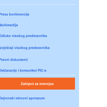
Press konferencije
Multimedija
Odluke visokog predstavnika
Izvještaji visokog predstavnika
Pravni dokumenti
Deklaracije i komunikei PIC-a
Zahtjevi za intervjue
Dejtonski mirovni sporazum