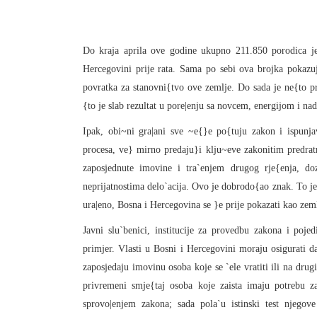
Do kraja aprila ove godine ukupno 211.850 porodica je
Hercegovini prije rata. Sama po sebi ova brojka pokazuj
povratka za stanovni{tvo ove zemlje. Do sada je ne{to p
{to je slab rezultat u pore|enju sa novcem, energijom i n
Ipak, obi~ni gra|ani sve ~e{}e po{tuju zakon i ispunj
procesa, ve} mirno predaju}i klju~eve zakonitim predra
zaposjednute imovine i tra`enjem drugog rje{enja, do
neprijatnostima delo`acija. Ovo je dobrodo{ao znak. To je 
ura|eno, Bosna i Hercegovina se }e prije pokazati kao zeml
Javni slu`benici, institucije za provedbu zakona i poje
primjer. Vlasti u Bosni i Hercegovini moraju osigurati d
zaposjedaju imovinu osoba koje se `ele vratiti ili na drug
privremeni smje{taj osoba koje zaista imaju potrebu za
sprovo|enjem zakona; sada pola`u istinski test njego