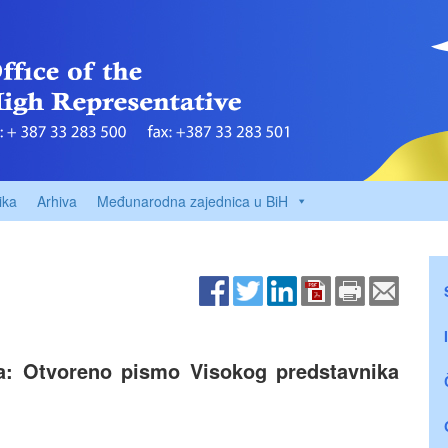
ika
Arhiva
Međunarodna zajednica u BiH
a: Otvoreno pismo Visokog predstavnika