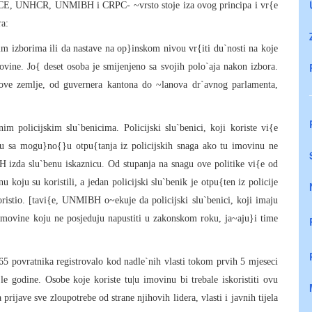
CE, UNHCR, UNMIBH i CRPC- ~vrsto stoje iza ovog principa i vr{e
ra:
m izborima ili da nastave na op}inskom nivou vr{iti du`nosti na koje
ovine. Jo{ deset osoba je smijenjeno sa svojih polo`aja nakon izbora.
e ove zemlje, od guvernera kantona do ~lanova dr`avnog parlamenta,
 policijskim slu`benicima. Policijski slu`benici, koji koriste vi{e
vaju sa mogu}no{}u otpu{tanja iz policijskih snaga ako tu imovinu ne
izda slu`benu iskaznicu. Od stupanja na snagu ove politike vi{e od
 koju su koristili, a jedan policijski slu`benik je otpu{ten iz policije
ristio. [tavi{e, UNMIBH o~ekuje da policijski slu`benici, koji imaju
imovine koju ne posjeduju napustiti u zakonskom roku, ja~aju}i time
5 povratnika registrovalo kod nadle`nih vlasti tokom prvih 5 mjeseci
e godine. Osobe koje koriste tu|u imovinu bi trebale iskoristiti ovu
prijave sve zloupotrebe od strane njihovih lidera, vlasti i javnih tijela