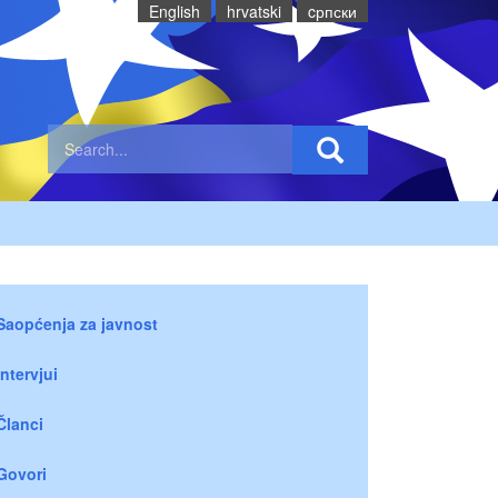
English
hrvatski
cрпски
Saopćenja za javnost
Intervjui
Članci
Govori