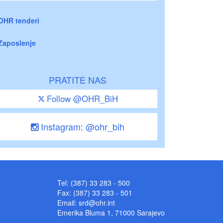
OHR tenderi
Zaposlenje
PRATITE NAS
Follow @OHR_BiH
Instagram: @ohr_bih
Tel: (387) 33 283 - 500
Fax: (387) 33 283 - 501
Email:
srd@ohr.int
Emerika Bluma 1, 71000 Sarajevo