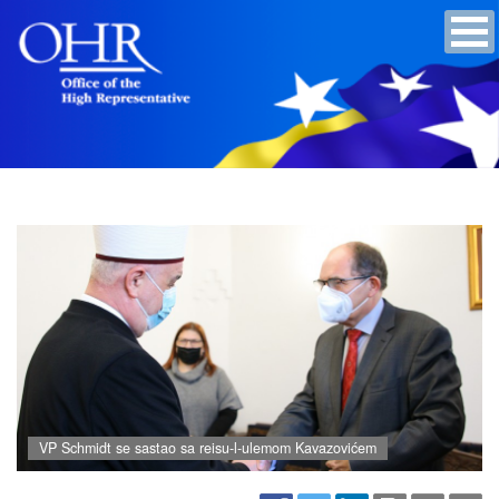
VP Schmidt se sastao sa reisu-l-ulemom Kavazovićem