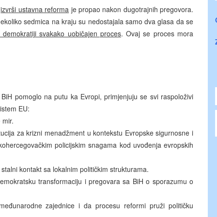
a
izvrši ustavna reforma
je propao nakon dugotrajnih pregovora.
 nekoliko sedmica na kraju su nedostajala samo dva glasa da se
 demokratiji svakako uobičajen proces
. Ovaj se proces mora
H pomoglo na putu ka Evropi, primjenjuju se svi raspoloživi
sistem EU:
 mir.
titucija za krizni menadžment u kontekstu Evropske sigurnosne i
ohercegovačkim policijskim snagama kod uvođenja evropskih
 stalni kontakt sa lokalnim političkim strukturama.
emokratsku transformaciju i pregovara sa BiH o sporazumu o
eđunarodne zajednice i da procesu reformi pruži političku