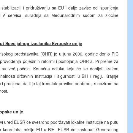
abilizaciji i pridruživanju sa EU i dalje zavise od ispunjenja
ih RTV servisa, suradnja sa Međunarodnim sudom za zločine
itut Specijalnog izaslanika Evropske unije
isokog predstavnika (OHR) je u junu 2006. godine donio PIC
rovođenja pojedinih reformi i postojanja OHR-a. Pripreme za
 su već počele. Konačna odluka koja će se donijeti krajem
lnosti državnih institucija i sigurnosti u BiH i regiji. Krajnje
 i procjena, da li je taj trenutak pravilno odabran, s obzirom na
nost.
ropske unije
i ured EUSR će svesrdno podržavati lokalne institucije na putu
a koordinira misije EU u BiH. EUSR će zastupati Generalnog