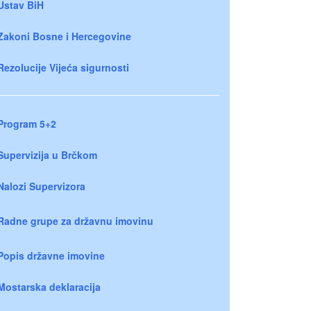
Ustav BiH
Zakoni Bosne i Hercegovine
Rezolucije Vijeća sigurnosti
Program 5+2
Supervizija u Brčkom
Nalozi Supervizora
Radne grupe za državnu imovinu
Popis državne imovine
Mostarska deklaracija