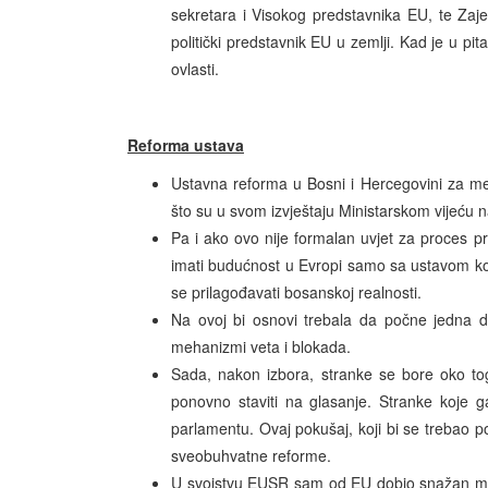
sekretara i Visokog predstavnika EU, te Zaje
politički predstavnik EU u zemlji. Kad je u pi
ovlasti.
Reforma ustava
Ustavna reforma u Bosni i Hercegovini za m
što su u svom izvještaju Ministarskom vijeću 
Pa i ako ovo nije formalan uvjet za proces 
imati budućnost u Evropi samo sa ustavom koj
se prilagođavati bosanskoj realnosti.
Na ovoj bi osnovi trebala da počne jedna dr
mehanizmi veta i blokada.
Sada, nakon izbora, stranke se bore oko tog
ponovno staviti na glasanje. Stranke koje g
parlamentu. Ovaj pokušaj, koji bi se trebao po
sveobuhvatne reforme.
U svojstvu EUSR sam od EU dobio snažan mand