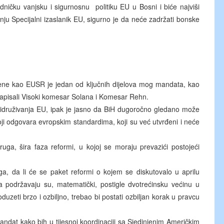
dničku vanjsku i sigurnosnu politiku EU u Bosni i biće najviši
tanju Specijalni izaslanik EU, sigurno je da neće zadržati bonske
ene kao EUSR je jedan od ključnih dijelova mog mandata, kao
napisali Visoki komesar Solana i Komesar Rehn.
pridruživanja EU, ipak je jasno da BiH dugoročno gledano može
i odgovara evropskim standardima, koji su već utvrđeni i neće
uga, šira faza reformi, u kojoj se moraju prevazići postojeći
a, da li će se paket reformi o kojem se diskutovalo u aprilu
a podržavaju su, matematički, postigle dvotrećinsku većinu u
duzeti brzo i ozbiljno, trebao bi postati ozbiljan korak u pravcu
at kako bih u tijesnoj koordinaciji sa Sjedinjenim Američkim