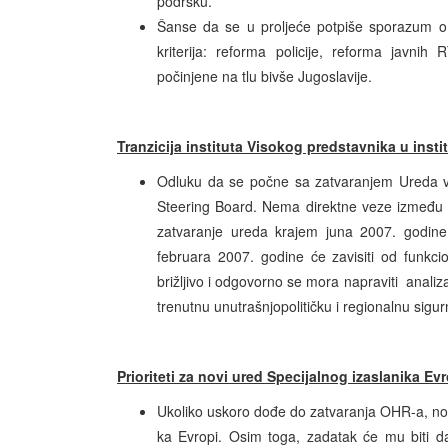
podršku.
Šanse da se u proljeće potpiše sporazum o st
kriterija: reforma policije, reforma javn
počinjene na tlu bivše Jugoslavije.
Tranzicija instituta Visokog predstavnika u inst
Odluku da se počne sa zatvaranjem Ureda v
Steering Board. Nema direktne veze između p
zatvaranje ureda krajem juna 2007. godine
februara 2007. godine će zavisiti od funkciona
brižljivo i odgovorno se mora napraviti analiza
trenutnu unutrašnjopolitičku i regionalnu sigur
Prioriteti za novi ured Specijalnog izaslanika Ev
Ukoliko uskoro dođe do zatvaranja OHR-a, nov
ka Evropi. Osim toga, zadatak će mu biti d