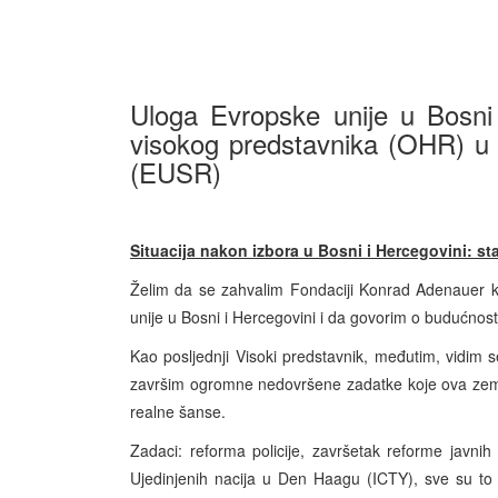
Uloga Evropske unije u Bosni 
visokog predstavnika (OHR) u 
(EUSR)
Situacija nakon izbora u Bosni i Hercegovini: sta
Želim da se zahvalim Fondaciji Konrad Adenauer 
unije u Bosni i Hercegovini i da govorim o budućnost
Kao posljednji Visoki predstavnik, međutim, vidim
završim ogromne nedovršene zadatke koje ova zeml
realne šanse.
Zadaci: reforma policije, završetak reforme javni
Ujedinjenih nacija u Den Haagu (ICTY), sve su to uv