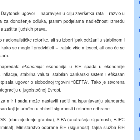
Daytonski ugovor – napravljen u cilju završetka rata – razvio u
 za donošenje odluka, jasnim podjelama nadležnosti između
na zaštita ljudskih prava.
nacionalističke retorike, ali su izbori ipak održani u stabilnom i
 kako se moglo i predvidjeti – trajalo više mjeseci, ali ono će se
ruara.
 napredak:
ekonomija:
ekonomija u BiH spada u ekonomije
nflacije, stabilna valuta, stabilan bankarski sistem i efikasan
tpisala ugovor o slobodnoj trgovini “CEFTA”. Tako je stvorena
tegraciju u jugoistočnoj Evropi.
za mir i sada može nastaviti raditi na ispunjavanju standarda
ao koji je urađen u oblasti sigurnosti i reforme odbrane.
GS (obezbjeđenje granica), SIPA (unutrašnja sigurnost), HJPC
iminal), Ministarstvo odbrane BiH (sigurnost), tajna služba BiH