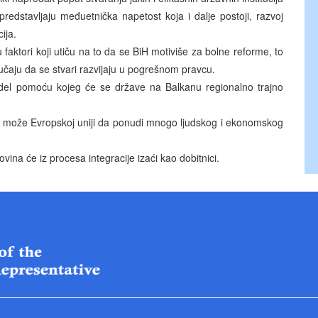
e predstavljaju međuetnička napetost koja i dalje postoji, razvoj
ija.
aktori koji utiču na to da se BiH motiviše za bolne reforme, to
lučaju da se stvari razvijaju u pogrešnom pravcu.
 model pomoću kojeg će se države na Balkanu regionalno trajno
a može Evropskoj uniji da ponudi mnogo ljudskog i ekonomskog
vina će iz procesa integracije izaći kao dobitnici.