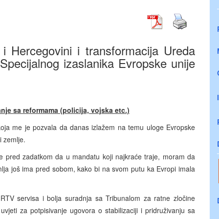
i Hercegovini i transformacija Ureda
Specijalnog izaslanika Evropske unije
nje sa reformama (policija, vojska etc.)
koja me je pozvala da danas izlažem na temu uloge Evropske
i zemlje.
 se pred zadatkom da u mandatu koji najkraće traje, moram da
ja još ima pred sobom, kako bi na svom putu ka Evropi imala
h RTV servisa i bolja suradnja sa Tribunalom za ratne zločine
jeti za potpisivanje ugovora o stabilizaciji i pridruživanju sa