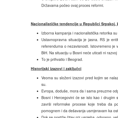
Državama počeo ovaj proces reformi.
Nacionalističke tendencije u Republici Srpskoj
Izborna kampanja i nacionalistička retorika su 
Ustavnopravna situacija je jasna. RS je ent
referenduma o nezavisnosti. Istovremeno je va
BiH. Na situaciju u Bosni neće uticati ni razvoj
To je prihvatio i Beograd.
Historijski izazovi i zaključci
Veoma su složeni izazovi pred kojim se nalazi
su.
Evropa, doduše, mora da i sama preuzme odg
Bosni i Hercegovini će se isto kao i drugim
završi reformske procese koje treba da p
pomognem i da dešavanja usmjeravam ka ostv
Dok se postiže čitav niz uspjeha, odnosno, veli