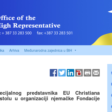
ika
Arhiva
Međunarodna zajednica u BiH
ecijalnog predstavnika EU Christiana
stolu u organizaciji njemačke Fondacije