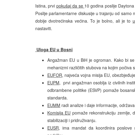
Istina, prvi
pokušaj da se
10 godina poslije Dayton
Poslije parlamentarne diskusije u trajanju od samo
dobije dvotrećinska većina. To je bolno, ali je to
u
nastaviti.
Uloga EU u Bosni
Angažman EU u BiH je ogroman. Kako bi se Bi
mehanizmi različitih stubova na kojim počiva 
EUFOR
, najveća vojna misija EU, obezbjeđuje
EUPM
, prvi angažman osoblja iz civilnih ins
odbrambene politike (ESVP) pomaže bosansk
standarda.
EUMM
radi analize i daje informacije, održava
Komisija EU
pomaže rekonstrukciju zemlje, d
stabilizaciji i pridruživanju.
EUSR
, ima mandat da koordinira poslove m