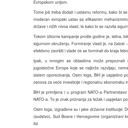
Evropskom unijom.
Tome još treba dodati i ustavnu reformu, kako bi se 
moderan evropski ustav sa efikasnim mehanizmima
države i nižih nivoa vlasti, te kako bi se razvila sigur
Tokom izborne kampanje prošle godine je, istina, bilo 
sigurnom okruženju. Formiranje vlasti je, na žalost –
efektivno završiti i vlade će se formirati do kraja feb
Ipak, u mnogim se oblastima može prepoznati
jugoistočne Evrope koje se najbrže razvijaju, nema i
sistem oporezivanja. Osim toga, BiH je uspješno po
osnova za veće investicije i regionalnu ekonomsku in
BiH je primljena i u program NATO-a Partnerstavo 
NATO-a. To je znak priznanja za težak i uspješan pos
Osim toga, izgrađene su i jake
državne institucije
: D
(sudstvo), Sud Bosne i Hercegovine (organizirani kr
itd.