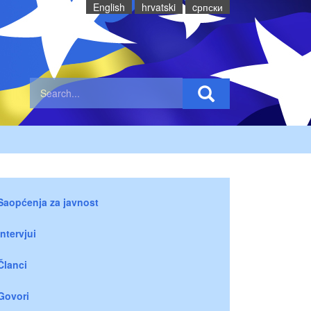
English
hrvatski
cрпски
Saopćenja za javnost
Intervjui
Članci
Govori