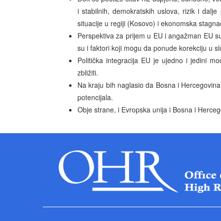
i stabilnih, demokratskih uslova, rizik i dalj
situacije u regiji (Kosovo) i ekonomska stagnac
Perspektiva za prijem u EU i angažman EU su f
su i faktori koji mogu da ponude korekciju u s
Politička integracija EU je ujedno i jedini
zbližiti.
Na kraju bih naglasio da Bosna i Hercegovin
potencijala.
Obje strane, i Evropska unija i Bosna i Hercego