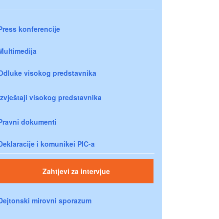
Press konferencije
Multimedija
Odluke visokog predstavnika
Izvještaji visokog predstavnika
Pravni dokumenti
Deklaracije i komunikei PIC-a
Zahtjevi za intervjue
Dejtonski mirovni sporazum