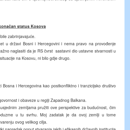
, konačan status Kosova
bile zabrinjavajuće.
itet u državi Bosni i Hercegovini i nema pravo na provođenje
žno naglasiti da je RS čvrst sastavni dio ustavne stvarnosti u
 situacije na Kosovu, ni bilo gdje drugo.
 Bosna i Hercegovina kao postkonfliktno i tranzicijsko društvo
ovornost i obaveze u regiji Zapadnog Balkana.
 susjednim zemljama pružiti ove perspektive za budućnost, čim
oduzme u tu svrhu. Moj zadatak je da ovoj zemlji u tome
arenju ovog velikog cilja.
ki napredak poput stvaranja jakih i efikasnih državnih institucija