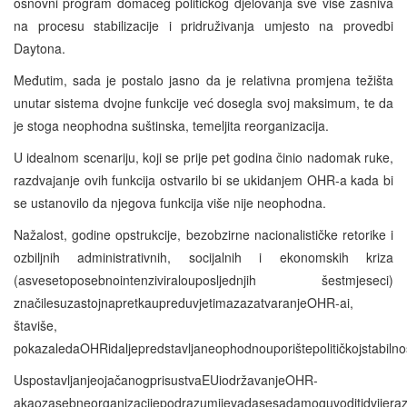
osnovni program domaćeg političkog djelovanja sve više zasniva
na procesu stabilizacije i pridruživanja umjesto na provedbi
Daytona.
Međutim, sada je postalo jasno da je relativna promjena težišta
unutar sistema dvojne funkcije već dosegla svoj maksimum, te da
je stoga neophodna suštinska, temeljita reorganizacija.
U idealnom scenariju, koji se prije pet godina činio nadomak ruke,
razdvajanje ovih funkcija ostvarilo bi se ukidanjem OHR-a kada bi
se ustanovilo da njegova funkcija više nije neophodna.
Nažalost, godine opstrukcije, bezobzirne nacionalističke retorike i
ozbiljnih administrativnih, socijalnih i ekonomskih kriza
(asvesetoposebnointenziviralouposljednjih šestmjeseci)
značilesuzastojnapretkaupreduvjetimazazatvaranjeOHR-ai,
štaviše,
pokazaledaOHRidaljepredstavljaneophodnouporištepolitičkojstabilnos
UspostavljanjeojačanogprisustvaEUiodržavanjeOHR-
akaozasebneorganizacijepodrazumijevadasesadamoguvoditidvijerazli