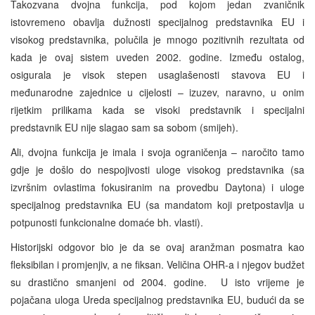
Takozvana dvojna funkcija, pod kojom jedan zvaničnik
istovremeno obavlja dužnosti specijalnog predstavnika EU i
visokog predstavnika, polučila je mnogo pozitivnih rezultata od
kada je ovaj sistem uveden 2002. godine. Između ostalog,
osigurala je visok stepen usaglašenosti stavova EU i
međunarodne zajednice u cijelosti – izuzev, naravno, u onim
rijetkim prilikama kada se visoki predstavnik i specijalni
predstavnik EU nije slagao sam sa sobom (smijeh).
Ali, dvojna funkcija je imala i svoja ograničenja – naročito tamo
gdje je došlo do nespojivosti uloge visokog predstavnika (sa
izvršnim ovlastima fokusiranim na provedbu Daytona) i uloge
specijalnog predstavnika EU (sa mandatom koji pretpostavlja u
potpunosti funkcionalne domaće bh. vlasti).
Historijski odgovor bio je da se ovaj aranžman posmatra kao
fleksibilan i promjenjiv, a ne fiksan. Veličina OHR-a i njegov budžet
su drastično smanjeni od 2004. godine. U isto vrijeme je
pojačana uloga Ureda specijalnog predstavnika EU, budući da se