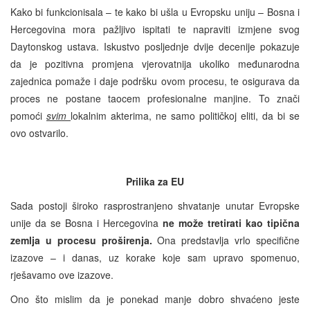
Kako bi funkcionisala – te kako bi ušla u Evropsku uniju – Bosna i
Hercegovina mora pažljivo ispitati te napraviti izmjene svog
Daytonskog ustava. Iskustvo posljednje dvije decenije pokazuje
da je pozitivna promjena vjerovatnija ukoliko međunarodna
zajednica pomaže i daje podršku ovom procesu, te osigurava da
proces ne postane taocem profesionalne manjine. To znači
pomoći
svim
lokalnim akterima, ne samo političkoj eliti, da bi se
ovo ostvarilo.
Prilika za EU
Sada postoji široko rasprostranjeno shvatanje unutar Evropske
unije da se Bosna i Hercegovina
ne može tretirati kao tipična
zemlja u procesu proširenja.
Ona predstavlja vrlo specifične
izazove – i danas, uz korake koje sam upravo spomenuo,
rješavamo ove izazove.
Ono što mislim da je ponekad manje dobro shvaćeno jeste