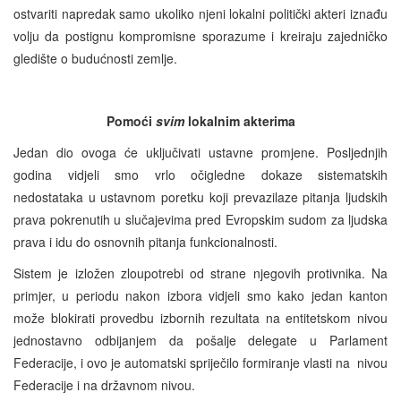
ostvariti napredak samo ukoliko njeni lokalni politički akteri iznađu
volju da postignu kompromisne sporazume i kreiraju zajedničko
gledište o budućnosti zemlje.
Pomoći
svim
lokalnim akterima
Jedan dio ovoga će uključivati ustavne promjene. Posljednjih
godina vidjeli smo vrlo očigledne dokaze sistematskih
nedostataka u ustavnom poretku koji prevazilaze pitanja ljudskih
prava pokrenutih u slučajevima pred Evropskim sudom za ljudska
prava i idu do osnovnih pitanja funkcionalnosti.
Sistem je izložen zloupotrebi od strane njegovih protivnika. Na
primjer, u periodu nakon izbora vidjeli smo kako jedan kanton
može blokirati provedbu izbornih rezultata na entitetskom nivou
jednostavno odbijanjem da pošalje delegate u Parlament
Federacije, i ovo je automatski spriječilo formiranje vlasti na nivou
Federacije i na državnom nivou.