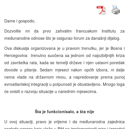
Dame i gospodo,
Dozvolite mi da prvo zahvalim francuskom Institutu za
međunarodne odnose što je osigurao forum za današnji dijalog.
Ova diskusija organizovana je u pravom trenutku, jer je Bosna i
Hercegovina trenutno suočena sa jednom od najozbiljnijih kriza
od završetka rata, kada se temelji države i njen ustavni poredak
dovode u pitanje. Sedam mjeseci nakon općih izbora, ni dalje
nema vlade na državnom nivou, a napredovanje prema punoj
evroatlantskoj integraciji u potpunosti je obustavljeno. Mnogo toga
će ovisiti o razvoju situacije u narednim mjesecima.
Šta je funkcionisalo, a šta nije
U ovoj situaciji, pravo je vrijeme i da međunarodna zajednica
sagleda napore koje ulaže u BiH na implementaciji mira i izgradnji