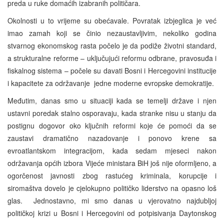
preda u ruke domaćih izabranih političara.
Okolnosti u to vrijeme su obećavale. Povratak izbjeglica je već
imao zamah koji se činio nezaustavljivim, nekoliko godina
stvarnog ekonomskog rasta počelo je da podiže životni standard,
a strukturalne reforme – uključujući reformu odbrane, pravosuđa i
fiskalnog sistema – počele su davati Bosni i Hercegovini institucije
i kapacitete za održavanje jedne moderne evropske demokratije.
Međutim, danas smo u situaciji kada se temelji države i njen
ustavni poredak stalno osporavaju, kada stranke nisu u stanju da
postignu dogovor oko ključnih reformi koje će pomoći da se
zaustavi dramatično nazadovanje i ponovo krene sa
evroatlantskom integracijom, kada sedam mjeseci nakon
održavanja općih izbora Vijeće ministara BiH još nije oformljeno, a
ogorčenost javnosti zbog rastućeg kriminala, korupcije i
siromaštva dovelo je cjelokupno političko liderstvo na opasno loš
glas. Jednostavno, mi smo danas u vjerovatno najdubljoj
političkoj krizi u Bosni i Hercegovini od potpisivanja Daytonskog