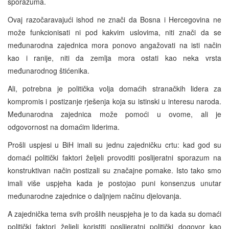
sporazuma.
Ovaj razočaravajući ishod ne znači da Bosna i Hercegovina ne
može funkcionisati ni pod kakvim uslovima, niti znači da se
međunarodna zajednica mora ponovo angažovati na isti način
kao i ranije, niti da zemlja mora ostati kao neka vrsta
međunarodnog štićenika.
Ali, potrebna je politička volja domaćih stranačkih lidera za
kompromis i postizanje rješenja koja su istinski u interesu naroda.
Međunarodna zajednica može pomoći u ovome, ali je
odgovornost na domaćim liderima.
Prošli uspjesi u BiH imali su jednu zajedničku crtu: kad god su
domaći politički faktori željeli provoditi poslijeratni sporazum na
konstruktivan način postizali su značajne pomake. Isto tako smo
imali više uspjeha kada je postojao puni konsenzus unutar
međunarodne zajednice o daljnjem načinu djelovanja.
A zajednička tema svih prošlih neuspjeha je to da kada su domaći
politički faktori željeli koristiti poslijeratni politički dogovor kao