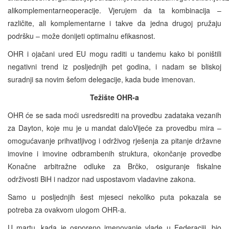
alikomplementarneoperacije. Vjerujem da ta kombinacija –
različite, ali komplementarne i takve da jedna drugoj pružaju
podršku – može donijeti optimalnu efikasnost.
OHR i ojačani ured EU mogu raditi u tandemu kako bi poništili
negativni trend iz posljednjih pet godina, i nadam se bliskoj
suradnji sa novim šefom delegacije, kada bude imenovan.
Težište OHR-a
OHR će se sada moći usredsrediti na provedbu zadataka vezanih
za Dayton, koje mu je u mandat daloVijeće za provedbu mira –
omogućavanje prihvatljivog i održivog rješenja za pitanje državne
imovine i imovine odbrambenih struktura, okončanje provedbe
Konačne arbitražne odluke za Brčko, osiguranje fiskalne
održivosti BiH i nadzor nad uspostavom vladavine zakona.
Samo u posljednjih šest mjeseci nekoliko puta pokazala se
potreba za ovakvom ulogom OHR-a.
U martu, kada je osporeno imenovanje vlade u Federaciji, bio