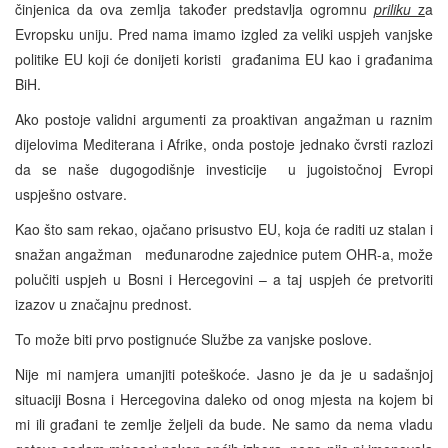
činjenica da ova zemlja također predstavlja ogromnu
priliku
z
a
Evropsku uniju. Pred nama imamo izgled za veliki uspjeh vanjske
politike EU koji će donijeti koristi građanima EU kao i građanima
BiH.
Ako postoje validni argumenti za proaktivan angažman u raznim
dijelovima Mediterana i Afrike, onda postoje jednako čvrsti razlozi
da se naše dugogodišnje investicije u jugoistočnoj Evropi
uspješno ostvare.
Kao što sam rekao, ojačano prisustvo EU, koja će raditi uz stalan i
snažan angažman međunarodne zajednice putem OHR-a, može
polučiti uspjeh u Bosni i Hercegovini – a taj uspjeh će pretvoriti
izazov u značajnu prednost.
To može biti prvo postignuće Službe za vanjske poslove.
Nije mi namjera umanjiti poteškoće. Jasno je da je u sadašnjoj
situaciji Bosna i Hercegovina daleko od onog mjesta na kojem bi
mi ili građani te zemlje željeli da bude. Ne samo da nema vladu