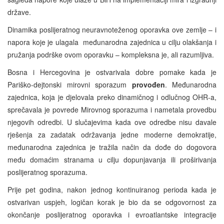
države.
Dinamika poslijeratnog neuravnoteženog oporavka ove zemlje – i
napora koje je ulagala međunarodna zajednica u cilju olakšanja i
pružanja podrške ovom oporavku – kompleksna je, ali razumljiva.
Bosna i Hercegovina je ostvarivala dobre pomake kada je
Pariško-dejtonski mirovni sporazum
provođen
. Međunarodna
zajednica, koja je djelovala preko dinamičnog i odlučnog OHR-a,
sprečavala je povrede Mirovnog sporazuma i nametala provedbu
njegovih odredbi. U slučajevima kada ove odredbe nisu davale
rješenja za zadatak održavanja jedne moderne demokratije,
međunarodna zajednica je tražila način da dođe do dogovora
među domaćim stranama u cilju dopunjavanja ili proširivanja
poslijeratnog sporazuma.
Prije pet godina, nakon jednog kontinuiranog perioda kada je
ostvarivan uspjeh, logičan korak je bio da se odgovornost za
okončanje poslijeratnog oporavka i evroatlantske integracije