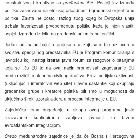
konstruktivno i kreativno sa
građanima
BiH. Postoji jaz između
politike zasnovane na etničkoj pripadnosti i građanski orijentirane
politike. Zaista ne postoji razlog zbog kojeg bi Evropska unija
trebala favorizovati prvopomenutu politiku kada je njen vlastiti
uspjeh izgrađen izričito na građanski orijentiranoj politici.
Jedan od najpoticajnijih projekata u koji sam bio uključen u
svojstvu specijalnog predstavnika EU je Program komuniciranja s
javnošću koji nastoji kreirati javni forum za razgovor o pitanjima
koja se tiču EU te na ovaj način promovisati zagovaranje EU
među različitim akterima civilnog društva. Kroz medijske aktivnosti
(uključujući i interaktivni web site) i javne sastanke koji okupljaju
građanske grupe i kreatore politika bili smo u mogućnosti da
uključimo široki uzorak aktera u procesu integracije u EU.
Zajednička tema događanja u sklopu ovog programa jeste
izražavanje kontinuiranih zahtjeva javnosti za bržom
evroatlantskom integracijom.
Credo
međunarodne zajednice je da će Bosna i Hercegovina