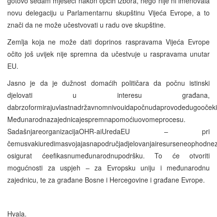
gotovo sedam mjeseci nakon općih izbora, nego nije ni imenovala
novu delegaciju u Parlamentarnu skupštinu Vijeća Evrope, a to
znači da ne može učestvovati u radu ove skupštine.
Zemlja koja ne može dati doprinos raspravama Vijeća Evrope
očito još uvijek nije spremna da učestvuje u raspravama unutar
EU.
Jasno je da je dužnost domaćih političara da počnu istinski
djelovati u interesu građana,
dabrzoformirajuvlastnadržavnomnivouidapočnudaprovodedugoočekiv
Međunarodnazajednicajespremnapomoćiuovomeprocesu.
SadašnjareorganizacijaOHR-aiUredaEU – pri
čemusvakiuredimasvojajasnapodručjadjelovanjairesurseneophodneza
osigurat ćeefikasnumeđunarodnupodršku. To će otvoriti
mogućnosti za uspjeh – za Evropsku uniju i međunarodnu
zajednicu, te za građane Bosne i Hercegovine i građane Evrope.
Hvala.