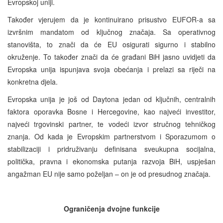
Evropskoj uniji.
Također vjerujem da je kontinuirano prisustvo EUFOR-a sa
izvršnim mandatom od ključnog značaja. Sa operativnog
stanovišta, to znači da će EU osigurati sigurno i stabilno
okruženje. To također znači da će građani BiH jasno uvidjeti da
Evropska unija ispunjava svoja obećanja i prelazi sa riječi na
konkretna djela.
Evropska unija je još od Daytona jedan od ključnih, centralnih
faktora oporavka Bosne i Hercegovine, kao najveći investitor,
najveći trgovinski partner, te vodeći izvor stručnog tehničkog
znanja. Od kada je Evropskim partnerstvom i Sporazumom o
stabilizaciji i pridruživanju definisana sveukupna socijalna,
politička, pravna i ekonomska putanja razvoja BiH, uspješan
angažman EU nije samo poželjan – on je od presudnog značaja.
Ograničenja dvojne funkcije