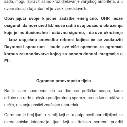
sada, mogu ispraviti samo kroz djelovanje vanjskog autoriteta, a u
ovom slučaju taj autoritet je visoki predstavnik.
Obavljajući svoje ključne zadatke energično, OHR može
osigurati da novi ured EU može raditi svoj posao u okruženju
koje je institucionalno i ustavno sigurno, i da ovo okruženje
– kroz uspješnu provedbu reformi kojima će se zaokružiti
Daytonski sporazum – bude sve više spremno za ogroman
korpus zakonodavstva kojeg sa sobom donosi integracija u
EU.
Ogromno proevropsko tijelo
Ranije sam spomenuo da su domaće političke snage, kada
odluče da rade u okviru poslijeratnog sporazuma na konstruktivan
način, u stanju postići značajan napredak.
Ogroman je broj ljudi u zemlji koji su u potpunosti opredijeljeni za
evroatlantske integracije, ljudi koji su itekako spremni prigrliti