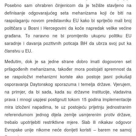
Posebno sam ohrabren činjenicom da je težište stavljeno na
definisanje odgovarajućeg seta mehanizama koji će biti na
raspolaganju novom predstavniku EU kako bi spriječio mali broj
političara u Bosni i Hercegovini da koče napredak velike većine
građana. To naravno ne bi promijenilo ukupnu politiku EU
saradnje i davanja pozitivnih poticaja BiH da ubrza svoj put ka
članstvu u EU.
Međutim, dok je sa jedne strane dobro imati dogovoren set
prilagođenih mehanizama, također mora postojati spremnost da
se raspoloživi mehanizmi koriste ako postoje jasni pokušaji
osporavanja Daytonskog sporazuma i temelja države. Vjerujem,
na primjer, da bi sada, kada su državne institucije, vladavina
prava i mnogi uspjesi postignuti tokom 15 godina implementacije
mira izloženi napadima, te uz postojeću prijetnju jednostranim
referendumom jednog dijela zemlje usmjerenim protiv države,
trebalo upotrijebiti restriktivne mjere. Slab ili nikakav odgovor
Evropske unije nikome neće donijeti koristi – barem ne samoj