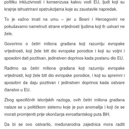
politiku inkluzivnosti i konsenzusa kakvu vodi EU, ljudi koji su
krajnje isfrustrirani opstrukcijama koje su zaustavile napredak.
To je važno imati na umu – jer u Bosni i Hercegovini ne
pokušavamo nametnuti strane vrijednosti ljudima koji ih ustvari ne
žele.
Govorimo o četiri miliona građana koji razumiju evropske
vrijednosti, koji žele biti dio evropske porodice i koji su voljni i
sposobni dati pozitivan, jedinstven doprinos kada postanu dio EU.
Radimo sa četiri miliona građana koji razumiju evropske
vrijednosti, koji žele biti dio evropske porodice, i koji su spremni i
sposobni da daju pozitivan i jedinstven doprinos kada ostvare
članstvo u EU.
Zbog specifičnih istorijskih razloga, ovih četiri miliona građana
nalaze se u političkom sistemu koje je pun anomalija i koji će se
morati promijeniti prije okončanja evroatlantskog puta BiH.
Da bi se ovo ostvarilo, međunarodna zajednica mora raditi