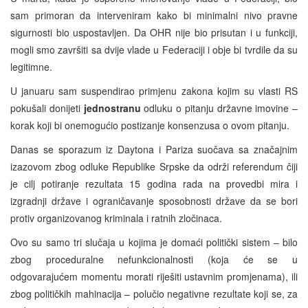
sam primoran da interveniram kako bi minimalni nivo pravne
sigurnosti bio uspostavljen. Da OHR nije bio prisutan i u funkciji,
mogli smo završiti sa dvije vlade u Federaciji i obje bi tvrdile da su
legitimne.
U januaru sam suspendirao primjenu zakona kojim su vlasti RS
pokušali donijeti
jednostranu
odluku o pitanju državne imovine –
korak koji bi onemogućio postizanje konsenzusa o ovom pitanju.
Danas se sporazum iz Daytona i Pariza suočava sa značajnim
izazovom zbog odluke Republike Srpske da održi referendum čiji
je cilj potiranje rezultata 15 godina rada na provedbi mira i
izgradnji države i ograničavanje sposobnosti države da se bori
protiv organizovanog kriminala i ratnih zločinaca.
Ovo su samo tri slučaja u kojima je domaći politički sistem – bilo
zbog proceduralne nefunkcionalnosti (koja će se u
odgovarajućem momentu morati riješiti ustavnim promjenama), ili
zbog političkih mahinacija – polučio negativne rezultate koji se, za