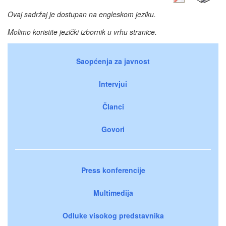
Ovaj sadržaj je dostupan na engleskom jeziku.
Molimo koristite jezički izbornik u vrhu stranice.
Saopćenja za javnost
Intervjui
Članci
Govori
Press konferencije
Multimedija
Odluke visokog predstavnika