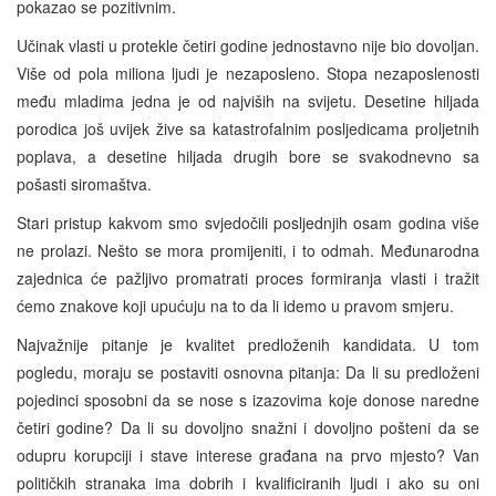
pokazao se pozitivnim.
Učinak vlasti u protekle četiri godine jednostavno nije bio dovoljan.
Više od pola miliona ljudi je nezaposleno. Stopa nezaposlenosti
među mladima jedna je od najviših na svijetu. Desetine hiljada
porodica još uvijek žive sa katastrofalnim posljedicama proljetnih
poplava, a desetine hiljada drugih bore se svakodnevno sa
pošasti siromaštva.
Stari pristup kakvom smo svjedočili posljednjih osam godina više
ne prolazi. Nešto se mora promijeniti, i to odmah. Međunarodna
zajednica će pažljivo promatrati proces formiranja vlasti i tražit
ćemo znakove koji upućuju na to da li idemo u pravom smjeru.
Najvažnije pitanje je kvalitet predloženih kandidata. U tom
pogledu, moraju se postaviti osnovna pitanja: Da li su predloženi
pojedinci sposobni da se nose s izazovima koje donose naredne
četiri godine? Da li su dovoljno snažni i dovoljno pošteni da se
odupru korupciji i stave interese građana na prvo mjesto? Van
političkih stranaka ima dobrih i kvalificiranih ljudi i ako su oni