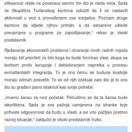
efikasnost vlade ne povećava samim tim što je vlada veća. Sada
će Skupština Tuzlanskog kantona odlučiti da li će nastaviti
aktivnosti u vezi s provođenjem ove inicijative. Pozivam druge
kantone da slijede njihov primjer, a da ostvarene uštede
preusmjere u programe za zapošljavanje,“ rekao je visoki
predstavnik.
Rješavanje ekonomskih problema i otvaranje novih radnih mjesta
moraju biti prioriteti za bilo koga ko bude formirao vlast, skupa sa
borbom protiv korupcije i deblokiranjem napretka u procesu
evroatlantskih integracija. To je ono čemu se buduće koalicije
moraju odmah posvetiti. To se od njih očekuje zato što je to ono
što su građani jasno istaknuli kao svoje potrebe.
„Imamo šansu za novi početak. Potrudimo se da ta šansa bude
iskorištena. Sada je sva pažnja usmjerena na stranke koje
prihvate odgovornost da budu u vlasti, a svi vrlo pažljivo pratimo
razvoj situacije,“ zaključio je visoki predstavnik Inzko.