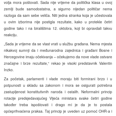
volja mora poštovati. Sada nije vrijeme da politička klasa u ovoj
zemlji bude samodostatna, a sigurno nijedan političar nema
razloga da sam sebe veliča. Niti jedna stranka koja je učestovala
u ovim izborima nije postigla rezultate, kako u protekle četiri
godine tako i na biralištima 12. oktobra, koji bi opravdali takvu
reakciju.
„Sada je vrijeme da se vlast vrati u službu građana. Nema mjesta
nikakvoj sumnji da i međunarodna zajednica i građani Bosne i
Hercegovine imaju očekivanja – očekujemo da nove vlade ostvare
značajne i brze rezultate,“ rekao je visoki predstavnik Valentin
Inzko.
Za početak, parlamenti i vlade moraju biti formirani brzo i u
potpunosti u skladu sa zakonom i mora se osigurati potrebna
zastupljenost konstitutivnih naroda i ostalih. Neformalni princip
rotacije predsjedavajućeg Vijeća ministara svake četiri godine
također treba ispoštovati i drago mi je da je to postala
općeprihvaćena praksa. Taj princip je uveden uz pomoć OHR-a i