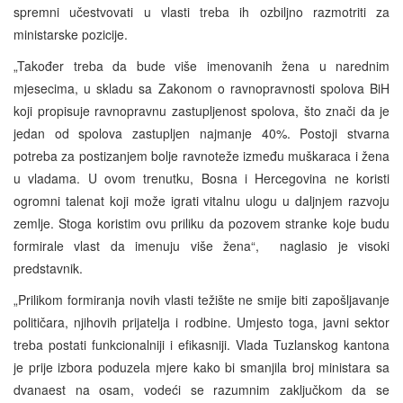
spremni učestvovati u vlasti treba ih ozbiljno razmotriti za
ministarske pozicije.
„Također treba da bude više imenovanih žena u narednim
mjesecima, u skladu sa Zakonom o ravnopravnosti spolova BiH
koji propisuje ravnopravnu zastupljenost spolova, što znači da je
jedan od spolova zastupljen najmanje 40%. Postoji stvarna
potreba za postizanjem bolje ravnoteže između muškaraca i žena
u vladama. U ovom trenutku, Bosna i Hercegovina ne koristi
ogromni talenat koji može igrati vitalnu ulogu u daljnjem razvoju
zemlje. Stoga koristim ovu priliku da pozovem stranke koje budu
formirale vlast da imenuju više žena“, naglasio je visoki
predstavnik.
„Prilikom formiranja novih vlasti težište ne smije biti zapošljavanje
političara, njihovih prijatelja i rodbine. Umjesto toga, javni sektor
treba postati funkcionalniji i efikasniji. Vlada Tuzlanskog kantona
je prije izbora poduzela mjere kako bi smanjila broj ministara sa
dvanaest na osam, vodeći se razumnim zaključkom da se