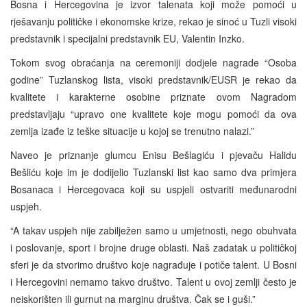
Bosna i Hercegovina je izvor talenata koji može pomoći u
rješavanju političke i ekonomske krize, rekao je sinoć u Tuzli visoki
predstavnik i specijalni predstavnik EU, Valentin Inzko.
Tokom svog obraćanja na ceremoniji dodjele nagrade “Osoba
godine” Tuzlanskog lista, visoki predstavnik/EUSR je rekao da
kvalitete i karakterne osobine priznate ovom Nagradom
predstavljaju “upravo one kvalitete koje mogu pomoći da ova
zemlja izađe iz teške situacije u kojoj se trenutno nalazi.”
Naveo je priznanje glumcu Enisu Bešlagiću i pjevaču Halidu
Bešliću koje im je dodijelio Tuzlanski list kao samo dva primjera
Bosanaca i Hercegovaca koji su uspjeli ostvariti međunarodni
uspjeh.
“A takav uspjeh nije zabilježen samo u umjetnosti, nego obuhvata
i poslovanje, sport i brojne druge oblasti. Naš zadatak u političkoj
sferi je da stvorimo društvo koje nagrađuje i potiče talent. U Bosni
i Hercegovini nemamo takvo društvo. Talent u ovoj zemlji često je
neiskorišten ili gurnut na marginu društva. Čak se i guši.”