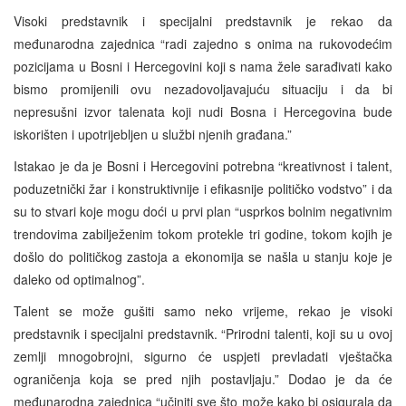
Visoki predstavnik i specijalni predstavnik je rekao da
međunarodna zajednica “radi zajedno s onima na rukovodećim
pozicijama u Bosni i Hercegovini koji s nama žele sarađivati kako
bismo promijenili ovu nezadovoljavajuću situaciju i da bi
nepresušni izvor talenata koji nudi Bosna i Hercegovina bude
iskorišten i upotrijebljen u službi njenih građana.”
Istakao je da je Bosni i Hercegovini potrebna “kreativnost i talent,
poduzetnički žar i konstruktivnije i efikasnije političko vodstvo” i da
su to stvari koje mogu doći u prvi plan “usprkos bolnim negativnim
trendovima zabilježenim tokom protekle tri godine, tokom kojih je
došlo do političkog zastoja a ekonomija se našla u stanju koje je
daleko od optimalnog”.
Talent se može gušiti samo neko vrijeme, rekao je visoki
predstavnik i specijalni predstavnik. “Prirodni talenti, koji su u ovoj
zemlji mnogobrojni, sigurno će uspjeti prevladati vještačka
ograničenja koja se pred njih postavljaju.” Dodao je da će
međunarodna zajednica “učiniti sve što može kako bi osigurala da