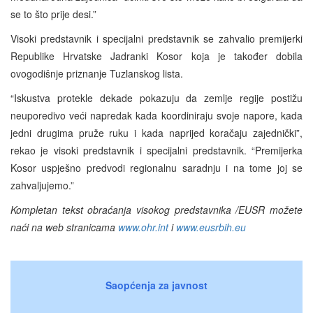
se to što prije desi.”
Visoki predstavnik i specijalni predstavnik se zahvalio premijerki
Republike Hrvatske Jadranki Kosor koja je također dobila
ovogodišnje priznanje Tuzlanskog lista.
“Iskustva protekle dekade pokazuju da zemlje regije postižu
neuporedivo veći napredak kada koordiniraju svoje napore, kada
jedni drugima pruže ruku i kada naprijed koračaju zajednički”,
rekao je visoki predstavnik i specijalni predstavnik. “Premijerka
Kosor uspješno predvodi regionalnu saradnju i na tome joj se
zahvaljujemo.”
Kompletan tekst obraćanja visokog predstavnika /EUSR možete
naći na web stranicama
www.ohr.int
i
www.eusrbih.eu
Saopćenja za javnost