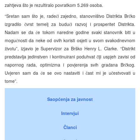
zahtjeva što je rezultiralo povratkom 5.269 osoba.
“Sretan sam što je, rade
i zajedno, stanovništvo Distrikta Br
ko
ć
č
izgradilo
vrst temelj za budu
i razvoj i prosperitet Distrikta.
č
ć
Nadam se da
e tokom naredne godine svaki stanovnik biti u
ć
mogu
nosti da neke od ovih koristi osjeti u svom svakodnevnom
ć
ivotu”, izjavio je Supervizor za Brško Henry L. Clarke. “Distrikt
ž
predstavlja jedinstven i kontinuirani poduhvat
iji uspjeh zavisi od
č
napornog rada, optimizma i povjerenja svih gra
ana Br
kog.
đ
č
Uvjeren sam da
e se ovo nastaviti i
ast mi je u
estvovati u
ć
č
č
tome”.
Saopćenja za javnost
Intervjui
Članci