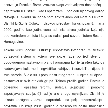
osnivanja Distrikta Br
ko izra
ava svoje zadovoljstvo dosadašnjim
č
ž
napretkom u Distriktu, kao i optimizam u pogledu njegovog daljeg
razvoja. U skladu sa Kona
nom arbitra
nom odlukom o Br
kom,
č
ž
č
Distrikt Br
ko je Odlukom visokog predstavnika osnovan 8. marta
č
2000. godine kao jedinstvena administrativna jedinica koja nije
pod kontrolom entiteta i koja se nalazi pod suverenitetom Bosne i
Hercegovine.
Tokom 2001. godine Distrikt je uspostavio integrirani multietni
ki
č
obrazovni sistem u kojem sve škole rade po jedinstvenom,
dogovorenom nastavnom planu i programu koji je izra
en tako da
đ
zadovoljava kulturne i lingvisti
ke zahtjeve i senzibilitet djece iz
č
svih naroda. Škole su u potpunosti integrirane i u njima su djeca i
nastavnici iz svih etni
kih grupa. Tokom prošle godine Distrikt je
č
pokrenuo i opse
nu reformu sudstva, uklju
uju
i i ponovno
ž
č
ć
zapošljavanje sudija,
iji rad je vrlo strogo ocjenjivan. Distrikt je
č
tako
e postigao zna
ajan napredak i na polju rekonstrukcije i
đ
č
povratka. Do kraja 2001. godine je riješeno 39 posto imovinskih