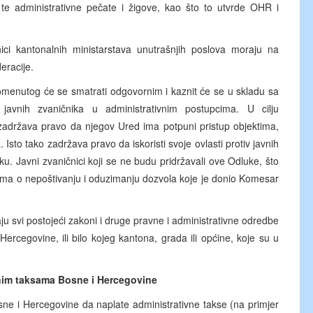
e administrativne pečate i žigove, kao što to utvrde OHR i
dnici kantonalnih ministarstava unutrašnjih poslova moraju na
eracije.
pomenutog će se smatrati odgovornim i kaznit će se u skladu sa
javnih zvaničnika u administrativnim postupcima. U cilju
 zadržava pravo da njegov Ured ima potpuni pristup objektima,
. Isto tako zadržava pravo da iskoristi svoje ovlasti protiv javnih
ku. Javni zvaničnici koji se ne budu pridržavali ove Odluke, što
lima o nepoštivanju i oduzimanju dozvola koje je donio Komesar
 svi postojeći zakoni i druge pravne i administrativne odredbe
rcegovine, ili bilo kojeg kantona, grada ili općine, koje su u
nim taksama Bosne i Hercegovine
sne i Hercegovine da naplate administrativne takse (na primjer