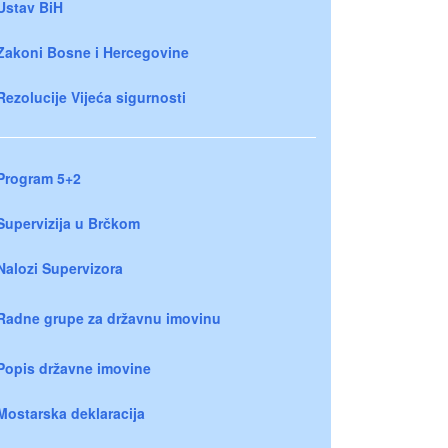
Ustav BiH
Zakoni Bosne i Hercegovine
Rezolucije Vijeća sigurnosti
Program 5+2
Supervizija u Brčkom
Nalozi Supervizora
Radne grupe za državnu imovinu
Popis državne imovine
Mostarska deklaracija