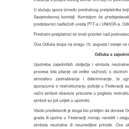
U slučaju spora između predratnog pretplatnika koji 
Savjetodavnoj komisiji. Komisijom će predsjedava
predstavnici nadležnih ureda PTT-a i UNHCR-a. Odlu
Predratni pretplatnici će imati prioritet nad podnosi
Ova Odluka stupa na snagu 15. avgusta i ostaje na s
Odluka o zajednič
Upotreba zajedničkih obilježja i simbola neutraln
procesa bila pitanje od velike važnosti, s obzirom 
atmosferu zastrašivanja i diskriminacije, te u
sporazuma o restruktuiranju policije u Federaciji su
važni simboli obaveze preuzete u pogledu restruktuir
simboli su još uvijek u upotrebi.
Visoki predstavnik je stoga bio prisiljen da donese Od
grada ili općine u Federaciji moraju narediti i osig
simbola neutralne ili neuvredljive prirode. Ovo 