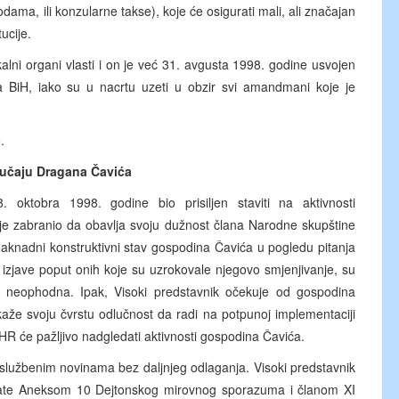
ma, ili konzularne takse), koje će osigurati mali, ali značajan
ucije.
okalni organi vlasti i on je već 31. avgusta 1998. godine usvojen
ta BiH, iako su u nacrtu uzeti u obzir svi amandmani koje je
.
lučaju Dragana Čavića
 oktobra 1998. godine bio prisiljen staviti na aktivnosti
e zabranio da obavlja svoju dužnost člana Narodne skupštine
Naknadni konstruktivni stav gospodina Čavića u pogledu pitanja
o izjave poput onih koje su uzrokovale njegovo smjenjivanje, su
je neophodna. Ipak, Visoki predstavnik očekuje od gospodina
aže svoju čvrstu odlučnost da radi na potpunoj implementaciji
 će pažljivo nadgledati aktivnosti gospodina Čavića.
 službenim novinama bez daljnjeg odlaganja. Visoki predstavnik
 date Aneksom 10 Dejtonskog mirovnog sporazuma i članom XI