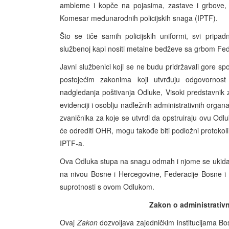
ambleme i kopče na pojasima, zastave i grbove, t
Komesar međunarodnih policijskih snaga (IPTF).
Što se tiče samih policijskih uniformi, svi pripa
službenoj kapi nositi metalne bedževe sa grbom Fed
Javni službenici koji se ne budu pridržavali gore s
postojećim zakonima koji utvrđuju odgovornost 
nadgledanja poštivanja Odluke, Visoki predstavnik
evidenciji i osoblju nadležnih administrativnih organa
zvaničnika za koje se utvrdi da opstruiraju ovu Odlu
će odrediti OHR, mogu takođe biti podložni protoko
IPTF-a.
Ova Odluka stupa na snagu odmah i njome se ukidaju
na nivou Bosne i Hercegovine, Federacije Bosne i He
suprotnosti s ovom Odlukom.
Zakon o administrativ
Ovaj
Zakon
dozvoljava zajedničkim institucijama Bo