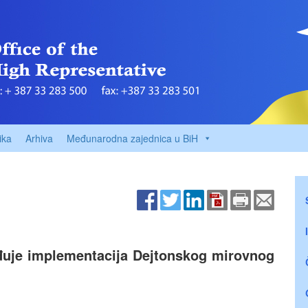
ika
Arhiva
Međunarodna zajednica u BiH
đuje implementacija Dejtonskog mirovnog