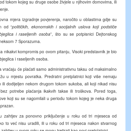
od tokom kojeg su druge osobe živjele u njihovim domovima, ili
enje.
novna mjera izgradnje povjerenja, naročito u oblastima gdje su
an od “
političkih, ekonomskih i socijalnih uslova koji podstiče
bjeglica i raseljenih osoba
”, što su se potpisnici Dejtonskog
Aneksom 7 Sporazuma.
la nikakvi kompromis po ovom pitanju, Visoki predstavnik je bio
bjeglica i raseljenih osoba.
ada vraćaju će plaćati samo administrativnu taksu od maksimalno
u u mjestu povratka. Predratni pretplatnici koji više nemaju
en ili dodijeljen nekom drugom tokom sukoba, ali koji nikad nisu
 bez potrebe plaćanja ikakvih takse ili troškova. Pored toga,
ugove koji su se nagomilali u periodu tokom kojeg je neka druga
 prazan.
u zahtjev za ponovno priključenje u roku od tri mjeseca od
 to već nisu uradili, ili u roku od tri mjeseca nakon stvarnog
ahtjev u ovom roku se mogu tretirati kao novi pretplatnici.