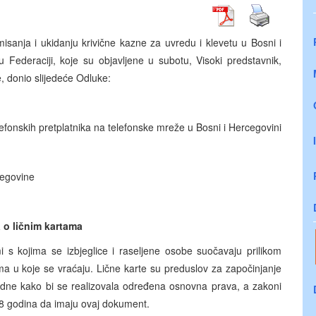
sanja i ukidanju krivične kazne za uvredu i klevetu u Bosni i
Federaciji, koje su objavljene u subotu, Visoki predstavnik,
, donio slijedeće Odluke:
fonskih pretplatnika na telefonske mreže u Bosni i Hercegovini
egovine
 o ličnim kartama
 s kojima se izbjeglice i raseljene osobe suočavaju prilikom
a u koje se vraćaju. Lične karte su preduslov za započinjanje
odne kako bi se realizovala određena osnovna prava, a zakoni
 18 godina da imaju ovaj dokument.