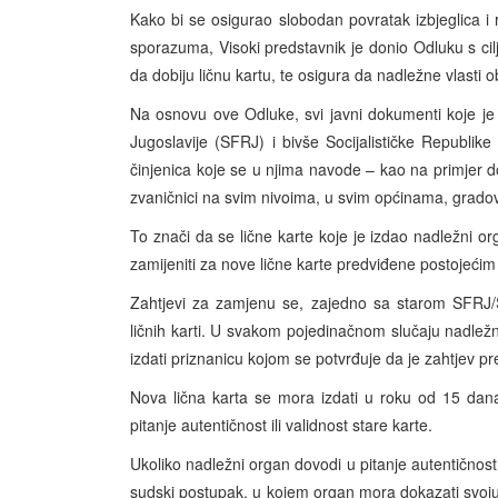
Kako bi se osigurao slobodan povratak izbjeglica 
sporazuma, Visoki predstavnik je donio Odluku s cilj
da dobiju ličnu kartu, te osigura da nadležne vlasti o
Na osnovu ove Odluke, svi javni dokumenti koje je 
Jugoslavije (SFRJ) i bivše Socijalističke Republi
činjenica koje se u njima navode – kao na primjer dok
zvaničnici na svim nivoima, u svim općinama, gradovi
To znači da se lične karte koje je izdao nadležni 
zamijeniti za nove lične karte predviđene postojećim
Zahtjevi za zamjenu se, zajedno sa starom SFRJ
ličnih karti. U svakom pojedinačnom slučaju nadležn
izdati priznanicu kojom se potvrđuje da je zahtjev pr
Nova lična karta se mora izdati u roku od 15 dan
pitanje autentičnost ili validnost stare karte.
Ukoliko nadležni organ dovodi u pitanje autentičnost i
sudski postupak, u kojem organ mora dokazati svoju