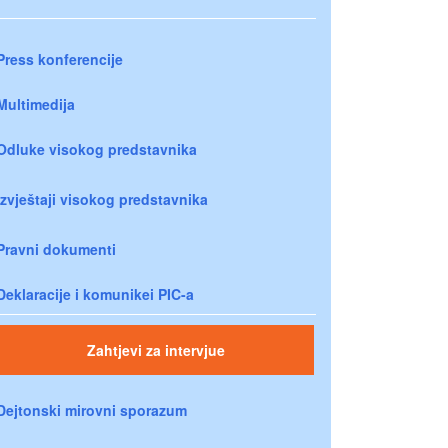
Press konferencije
Multimedija
Odluke visokog predstavnika
Izvještaji visokog predstavnika
Pravni dokumenti
Deklaracije i komunikei PIC-a
Zahtjevi za intervjue
Dejtonski mirovni sporazum