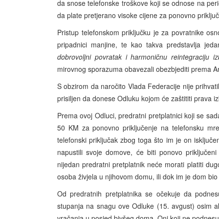
da snose telefonske troškove koji se odnose na peri
da plate pretjerano visoke cijene za ponovno priključ
Pristup telefonskom priključku je za povratnike os
pripadnici manjine, te kao takva predstavlja jed
dobrovoljni povratak i harmoničnu reintegraciju iz
mirovnog sporazuma obavezali obezbjediti prema 
S obzirom da naročito Vlada Federacije nije prihvati
prisiljen da donese Odluku kojom će zaštititi prava iz
Prema ovoj Odluci, predratni pretplatnici koji se s
50 KM za ponovno priključenje na telefonsku mrež
telefonski priključak zbog toga što im je on isključ
napustili svoje domove, će biti ponovo priključeni
nijedan predratni pretplatnik neće morati platiti d
osoba živjela u njihovom domu, ili dok im je dom bio
Od predratnih pretplatnika se očekuje da podnes
stupanja na snagu ove Odluke (15. avgust) osim ako
vračanja u posjed bivšeg doma. Oni koji ne podnesu z