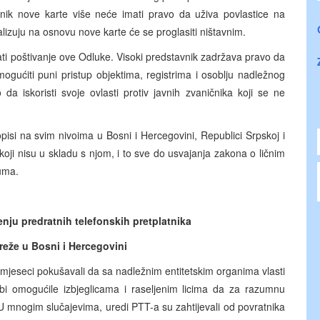
risnik nove karte više neće imati pravo da uživa povlastice na
alizuju na osnovu nove karte će se proglasiti ništavnim.
i poštivanje ove Odluke. Visoki predstavnik zadržava pravo da
ućiti puni pristup objektima, registrima i osoblju nadležnog
da iskoristi svoje ovlasti protiv javnih zvaničnika koji se ne
isi na svim nivoima u Bosni i Hercegovini, Republici Srpskoj i
koji nisu u skladu s njom, i to sve do usvajanja zakona o ličnim
uma.
ju predratnih telefonskih pretplatnika
reže u Bosni i Hercegovini
jeseci pokušavali da sa nadležnim entitetskim organima vlasti
i omogućile izbjeglicama i raseljenim licima da za razumnu
U mnogim slučajevima, uredi PTT-a su zahtijevali od povratnika