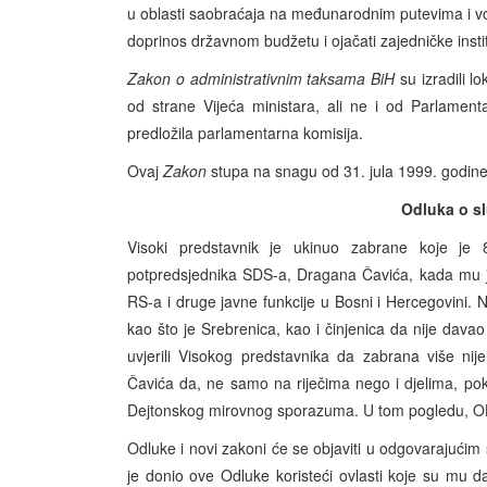
u oblasti saobraćaja na međunarodnim putevima i voda
doprinos državnom budžetu i ojačati zajedničke instit
Zakon o administrativnim taksama BiH
su izradili l
od strane Vijeća ministara, ali ne i od Parlamen
predložila parlamentarna komisija.
Ovaj
Zakon
stupa na snagu od 31. jula 1999. godine
Odluka o s
Visoki predstavnik je ukinuo zabrane koje je 8.
potpredsjednika SDS-a, Dragana Čavića, kada mu j
RS-a i druge javne funkcije u Bosni i Hercegovini. 
kao što je Srebrenica, kao i činjenica da nije dava
uvjerili Visokog predstavnika da zabrana više ni
Čavića da, ne samo na riječima nego i djelima, pok
Dejtonskog mirovnog sporazuma. U tom pogledu, OHR
Odluke i novi zakoni će se objaviti u odgovarajućim
je donio ove Odluke koristeći ovlasti koje su mu