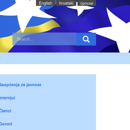
English
hrvatski
cрпски
Saopćenja za javnost
Intervjui
Članci
Govori