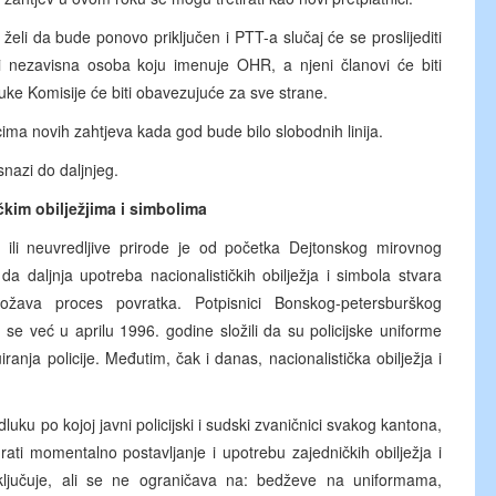
želi da bude ponovo priključen i PTT-a slučaj će se proslijediti
ti nezavisna osoba koju imenuje OHR, a njeni članovi će biti
ke Komisije će biti obavezujuće za sve strane.
ocima novih zahtjeva kada god bude bilo slobodnih linija.
nazi do daljnjeg.
kim obilježjima i simbolima
e ili neuvredljive prirode je od početka Dejtonskog mirovnog
da daljnja upotreba nacionalističkih obilježja i simbola stvara
grožava proces povratka. Potpisnici Bonskog-petersburškog
 se već u aprilu 1996. godine složili da su policijske uniforme
anja policije. Međutim, čak i danas, nacionalistička obilježja i
luku po kojoj javni policijski i sudski zvaničnici svakog kantona,
urati momentalno postavljanje i upotrebu zajedničkih obilježja i
uključuje, ali se ne ograničava na: bedževe na uniformama,