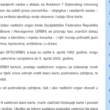
i raseljenih osoba u skladu sa Aneksom 7 Dejtonskog mirovnog
em da zaštiti pravo povratnika – izbjeglica i raseljenih osoba –
ba entiteta ispoštuju svoje obaveze i izdaju lične karte.
izdao nadležni organ bivše Socijalističke Federalne Republike
ke Bosne i Hercegovine (SRBH) se priznaju kao zvanični dokaz
az o identitetu i mjestu boravka – i njih moraju prihvatiti javni
ma, kantonima, entitetima i u državi.
organ SFRJ/SRBH, a koje su važile 6. aprila 1992. godine, mogu
 zakonima i propisima do 5. aprila 2002. godine.
/SRBH kartom, predaju nadležnom organu za izdavanje novih
o tijelo mora odmah vratiti staru kartu podnosiocu zahtjeva, te
edat.
a od podnošenja zahtjeva, čak i ako nadležni organ dovodi u
li validnost stare karte, može zadržati fotokopije karte i povesti
 tvrdnju. Ukoliko se tokom sudskog postupka ustanovi da stara