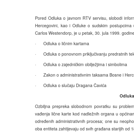
Pored Odluka o javnom RTV servisu, slobodi informi
Hercegovini, kao i Odluke o sudskim postupcima u 
Carlos Westendorp, je u petak, 30. jula 1999. godine
· Odluka o ličnim kartama
· Odluka o ponovnom priključivanju predratnih tele
· Odluka o zajedničkim obilježjima i simbolima
· Zakon o administrativnim taksama Bosne i Herc
· Odluka o slučaju Dragana Čavića
Odluka
Ozbiljna prepreka slobodnom povratku su problemi
vađenja lične karte kod nadležnih organa u općinam
određenih administrativnih procesa; one su neoph
oba entiteta zahtijevaju od svih građana starijih od