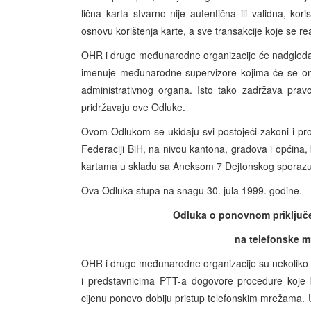
lična karta stvarno nije autentična ili validna, ko
osnovu korištenja karte, a sve transakcije koje se re
OHR i druge međunarodne organizacije će nadgledat
imenuje međunarodne supervizore kojima će se omog
administrativnog organa. Isto tako zadržava pravo 
pridržavaju ove Odluke.
Ovom Odlukom se ukidaju svi postojeći zakoni i prop
Federaciji BiH, na nivou kantona, gradova i općina, 
kartama u skladu sa Aneksom 7 Dejtonskog sporaz
Ova Odluka stupa na snagu 30. jula 1999. godine.
Odluka o ponovnom priključen
na telefonske m
OHR i druge međunarodne organizacije su nekoliko m
i predstavnicima PTT-a dogovore procedure koje b
cijenu ponovo dobiju pristup telefonskim mrežama. 