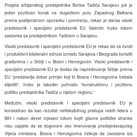
Posjeta srbijanskog predsjednika Borisa Tadića Sarajevu još je
jedan pozitivan korak na dugačkom putu Zapadnog Balkana
prema poslijeratnom oporavku i pomirenju, rekao je danas visoki
predstavnik i specijalni predstavnik EU Valentin Inzko tokom
sastanka sa predsjednikom Tadićem u Sarajevu.
Visoki predstavnik i specijalni predstavnik EU je rekao da će čvrsti
i produktivni bilateralni odnosi između Sarajeva i Beograda koristiti
građanima i u Srbiji i u Bosni i Hercegovini. Visoki predstavnik i
specijalni predstavnik EU je dodao da napredovanje Srbije prema
EU “predstavlja dobar primjer koji bi Bosna i Hercegovina trebala
slijediti”. Inzko je također pohvalio “konstruktivnu i pozitivnu
politiku predsjednika Tadića u cijelom regionu.”
Međutim, visoki predstavnik i specijalni predstavnik EU je
konstatirao da kao rezultat nefleksibilnog pristupa nekih lidera u
BiH i nakon devet mjeseci tokom kojih glavne političke stranke
nisu uspjele da se dogovore oko imenovanja predsjedavajućeg
Vijeća ministara, Bosna i Hercegovina rizikuje da zaostane iza