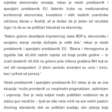
svjetska ekonomska recesija, rekao je visoki predstavnik i
specijalni predstavnik EU Valentin Inzko na međunarodnoj
konferenciji ekonomista, investitora i viših vladinih zvaničnika
održanoj danas u Austriji, ali je dodao da je jedan od rezultata
toga i to da su se političari fokusirali na ekonomiju.
“Nakon gotovo desetljeća impresivnog rasta BDP-a, ekonomsko i
socijalno stanje zemlje doživjelo je veliki šok,” rekao je visoki
predstavnik i specijalni predstavnik EU. “Bosna i Hercegovina je
izgubila čak 45.000 radnih mjesta od kraja prošle godine – to
znači dodatnih 45.000 na gotovo pola miliona građana BiH koji su
već bili nezaposleni. U istom periodu smanjeni su uvoz i izvoz,
kao i prihod od poreza.”
Visoki predstavnik i specijalni predstavnik EU rekao je da se ova
situacija “može promijeniti uz neophodni pragmatizam, optimizam
i uvjerenje. Sve je veća svijest među političkim vodstvom da je
status quo
neodrživ – ljudi se više neće miriti sa sve većim padom
životnog standarda dok se političari svađaju oko pitanja koja