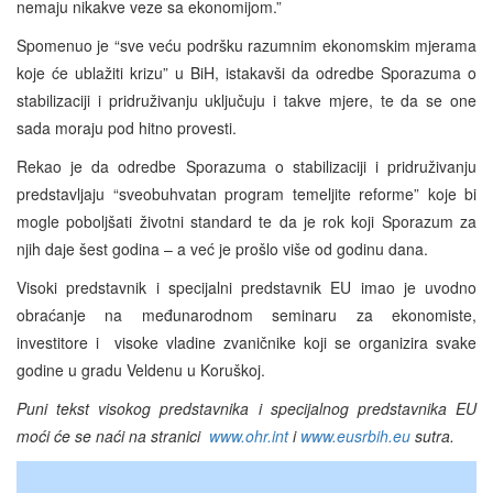
nemaju nikakve veze sa ekonomijom.”
Spomenuo je “sve veću podršku razumnim ekonomskim mjerama
koje će ublažiti krizu” u BiH, istakavši da odredbe Sporazuma o
stabilizaciji i pridruživanju uključuju i takve mjere, te da se one
sada moraju pod hitno provesti.
Rekao je da odredbe Sporazuma o stabilizaciji i pridruživanju
predstavljaju “sveobuhvatan program temeljite reforme” koje bi
mogle poboljšati životni standard te da je rok koji Sporazum za
njih daje šest godina – a već je prošlo više od godinu dana.
Visoki predstavnik i specijalni predstavnik EU imao je uvodno
obraćanje na međunarodnom seminaru za ekonomiste,
investitore i visoke vladine zvaničnike koji se organizira svake
godine u gradu Veldenu u Koruškoj.
Puni tekst visokog predstavnika i specijalnog predstavnika EU
moći će se naći na stranici
www.ohr.int
i
www.eusrbih.eu
sutra.