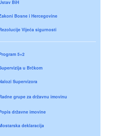
Ustav BiH
Zakoni Bosne i Hercegovine
Rezolucije Vijeća sigurnosti
Program 5+2
Supervizija u Brčkom
Nalozi Supervizora
Radne grupe za državnu imovinu
Popis državne imovine
Mostarska deklaracija