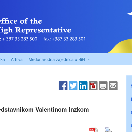
ika
Arhiva
Međunarodna zajednica u BiH
predstavnikom Valentinom Inzkom