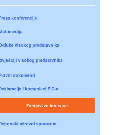
Press konferencije
Multimedija
Odluke visokog predstavnika
Izvještaji visokog predstavnika
Pravni dokumenti
Deklaracije i komunikei PIC-a
Zahtjevi za intervjue
Dejtonski mirovni sporazum