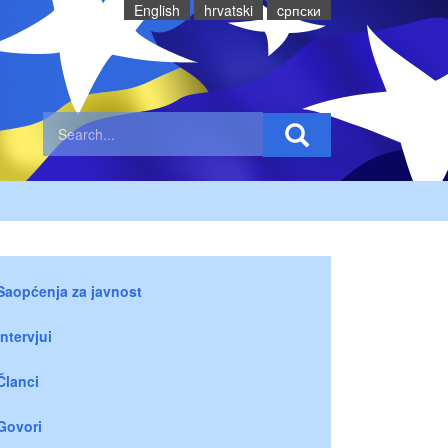
English
hrvatski
cрпски
Saopćenja za javnost
Intervjui
Članci
Govori