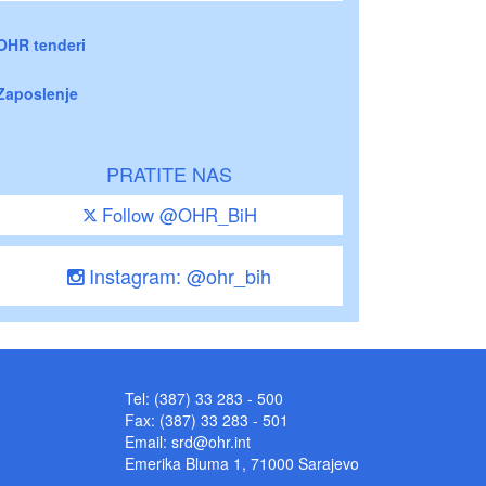
OHR tenderi
Zaposlenje
PRATITE NAS
Follow @OHR_BiH
Instagram: @ohr_bih
Tel: (387) 33 283 - 500
Fax: (387) 33 283 - 501
Email:
srd@ohr.int
Emerika Bluma 1, 71000 Sarajevo