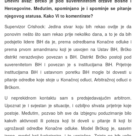
Dnevni avaz: Brčko je pod suverenitetom države Bosne i
Hercegovine. Međutim, spominjano je i spominje se pitanje
njegovog statusa. Kako Vi to komentirate?
Supervizor Crishock: Jedina stvar koju bih rekao ovdje je da
ponovim nešto što sam rekao prije nekoliko dana, a to je da bih
podsjetio lidere BiH da je, prema odredbama Konačne odluke i
prema prvom amandmanu koji je usvojen na Ustav BiH, Brčko
distrikt nerazdvojivo povezan s BiH. Distrikt Brčko postoji pod
suverenitetom BiH i povezan je s institucijama BiH. Prijetnje
institucijama BiH i ustavnom poretku BiH mogle bi dovesti u
pitanje odredbe koje stoje u Konačnoj odluci, Arbitražnoj odluci o
Brčkom.
U neprekidnom kontaktu sam s predsjedavajućim arbitrom.
Upoznat je i svjestan je situacije, i ozbiljno shvata prijetnje koje
postoje. Međutim, pozvao bih sve da izbjegnu poduzimanje bilo
kakvih aktivnosti ili poteza koji bi doveli u pitanje ili koji bi
ugrožavali odredbe Konačne odluke. Model Brčkog je, sasvim
jasno, model koji funkcionira, i to uspješno. Zaista ne bih volio