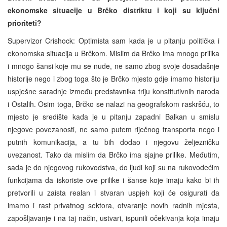
ekonomske situacije u Brčko distriktu i koji su ključni
prioriteti?
Supervizor Crishock: Optimista sam kada je u pitanju politička i
ekonomska situacija u Brčkom. Mislim da Brčko ima mnogo prilika
i mnogo šansi koje mu se nude, ne samo zbog svoje dosadašnje
historije nego i zbog toga što je Brčko mjesto gdje imamo historiju
uspješne saradnje između predstavnika triju konstitutivnih naroda
i Ostalih. Osim toga, Brčko se nalazi na geografskom raskršću, to
mjesto je središte kada je u pitanju zapadni Balkan u smislu
njegove povezanosti, ne samo putem riječnog transporta nego i
putnih komunikacija, a tu bih dodao i njegovu željezničku
uvezanost. Tako da mislim da Brčko ima sjajne prilike. Međutim,
sada je do njegovog rukovodstva, do ljudi koji su na rukovodećim
funkcijama da iskoriste ove prilike i šanse koje imaju kako bi ih
pretvorili u zaista realan i stvaran uspjeh koji će osigurati da
imamo i rast privatnog sektora, otvaranje novih radnih mjesta,
zapošljavanje i na taj način, ustvari, ispunili očekivanja koja imaju