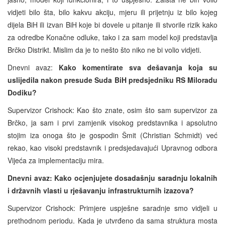
vidjeti bilo šta, bilo kakvu akciju, mjeru ili prijetnju iz bilo kojeg
dijela BiH ili izvan BiH koje bi dovele u pitanje ili stvorile rizik kako
za odredbe Konačne odluke, tako i za sam model koji predstavlja
Brčko Distrikt. Mislim da je to nešto što niko ne bi volio vidjeti.
Dnevni avaz:
Kako komentirate sva dešavanja koja su
uslijedila nakon presude Suda BiH predsjedniku RS Miloradu
Dodiku?
Supervizor Crishock: Kao što znate, osim što sam supervizor za
Brčko, ja sam i prvi zamjenik visokog predstavnika i apsolutno
stojim iza onoga što je gospodin Šmit (Christian Schmidt) već
rekao, kao visoki predstavnik i predsjedavajući Upravnog odbora
Vijeća za implementaciju mira.
Dnevni avaz: Kako ocjenjujete dosadašnju saradnju lokalnih
i državnih vlasti u rješavanju infrastrukturnih izazova?
Supervizor Crishock: Primjere uspješne saradnje smo vidjeli u
prethodnom periodu. Kada je utvrđeno da sama struktura mosta