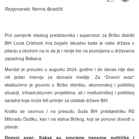
Razgovarala: Nerma Ajnadžić
Prvi zamjenik visokog predstavnika i supervizor za Brčko distrikt
BiH Louis Crishock ima bogato iskustvo kada je naša država u
pitanju s obzirom na to da je i ranije bio na pozicijama u državama
zapadnog Balkana.
Mandat je preuzeo u augustu 2024. godine i do danas nije dao
niti jedan intervju za domaće medije. Za “Dnevni avaz“
ekskluzivno je govorio o Brčko distriktu, ekonomskoj i političkoj
situaciji, infrastrukturnim projektima, ali i međuetničkoj i političkoj
saradnji koja može biti primjer za ostatak države BiH.
Kratko se osvrnuo i na presudu Suda BiH predsjedniku RS
Miloradu Dodiku, kao i na status Brčkog, koji se ponovo dovodi u
pitanje.
Dnevni avaz: Kakve su procjene trenutne političke i