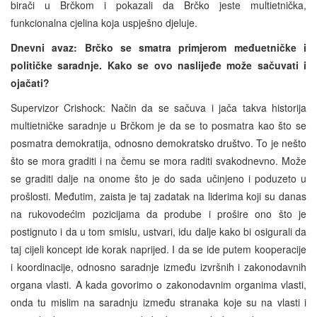
birači u Brčkom i pokazali da Brčko jeste multietnička,
funkcionalna cjelina koja uspješno djeluje.
Dnevni avaz:
Brčko se smatra primjerom međuetničke i
političke saradnje. Kako se ovo naslijeđe može sačuvati i
ojačati?
Supervizor Crishock: Način da se sačuva i jača takva historija
multietničke saradnje u Brčkom je da se to posmatra kao što se
posmatra demokratija, odnosno demokratsko društvo. To je nešto
što se mora graditi i na čemu se mora raditi svakodnevno. Može
se graditi dalje na onome što je do sada učinjeno i poduzeto u
prošlosti. Međutim, zaista je taj zadatak na liderima koji su danas
na rukovodećim pozicijama da prodube i prošire ono što je
postignuto i da u tom smislu, ustvari, idu dalje kako bi osigurali da
taj cijeli koncept ide korak naprijed. I da se ide putem kooperacije
i koordinacije, odnosno saradnje između izvršnih i zakonodavnih
organa vlasti. A kada govorimo o zakonodavnim organima vlasti,
onda tu mislim na saradnju između stranaka koje su na vlasti i