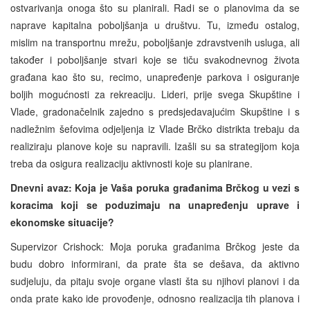
ostvarivanja onoga što su planirali. Radi se o planovima da se
naprave kapitalna poboljšanja u društvu. Tu, između ostalog,
mislim na transportnu mrežu, poboljšanje zdravstvenih usluga, ali
također i poboljšanje stvari koje se tiču svakodnevnog života
građana kao što su, recimo, unapređenje parkova i osiguranje
boljih mogućnosti za rekreaciju. Lideri, prije svega Skupštine i
Vlade, gradonačelnik zajedno s predsjedavajućim Skupštine i s
nadležnim šefovima odjeljenja iz Vlade Brčko distrikta trebaju da
realiziraju planove koje su napravili. Izašli su sa strategijom koja
treba da osigura realizaciju aktivnosti koje su planirane.
Dnevni avaz:
Koja je Vaša poruka građanima Brčkog u vezi s
koracima koji se poduzimaju na unapređenju uprave i
ekonomske situacije?
Supervizor Crishock: Moja poruka građanima Brčkog jeste da
budu dobro informirani, da prate šta se dešava, da aktivno
sudjeluju, da pitaju svoje organe vlasti šta su njihovi planovi i da
onda prate kako ide provođenje, odnosno realizacija tih planova i