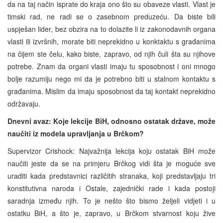
da na taj način isprate do kraja ono što su obaveze vlasti. Vlast je
timski rad, ne radi se o zasebnom preduzeću. Da biste bili
uspješan lider, bez obzira na to dolazite li iz zakonodavnih organa
vlasti ili izvršnih, morate biti neprekidno u konktaktu s građanima
na čijem ste čelu, kako biste, zapravo, od njih čuli šta su njihove
potrebe. Znam da organi vlasti imaju tu sposobnost i oni mnogo
bolje razumiju nego mi da je potrebno biti u stalnom kontaktu s
građanima. Mislim da imaju sposobnost da taj kontakt neprekidno
održavaju.
Dnevni avaz: Koje lekcije BiH, odnosno ostatak države, može
naučiti iz modela upravljanja u Brčkom?
Supervizor Crishock: Najvažnija lekcija koju ostatak BiH može
naučiti jeste da se na primjeru Brčkog vidi šta je moguće sve
uraditi kada predstavnici različitih stranaka, koji predstavljaju tri
konstitutivna naroda i Ostale, zajednički rade i kada postoji
saradnja između njih. To je nešto što bismo željeli vidjeti i u
ostatku BiH, a što je, zapravo, u Brčkom stvarnost koju žive