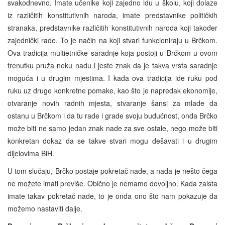
svakodnevno. Imate učenike koji zajedno idu u školu, koji dolaze
iz različitih konstitutivnih naroda, imate predstavnike političkih
stranaka, predstavnike različitih konstitutivnih naroda koji također
zajednički rade. To je način na koji stvari funkcioniraju u Brčkom.
Ova tradicija multietničke saradnje koja postoji u Brčkom u ovom
trenutku pruža neku nadu i jeste znak da je takva vrsta saradnje
moguća i u drugim mjestima. I kada ova tradicija ide ruku pod
ruku uz druge konkretne pomake, kao što je napredak ekonomije,
otvaranje novih radnih mjesta, stvaranje šansi za mlade da
ostanu u Brčkom i da tu rade i grade svoju budućnost, onda Brčko
može biti ne samo jedan znak nade za sve ostale, nego može biti
konkretan dokaz da se takve stvari mogu dešavati i u drugim
dijelovima BiH.
U tom slučaju, Brčko postaje pokretač nade, a nada je nešto čega
ne možete imati previše. Obično je nemamo dovoljno. Kada zaista
imate takav pokretač nade, to je onda ono što nam pokazuje da
možemo nastaviti dalje.