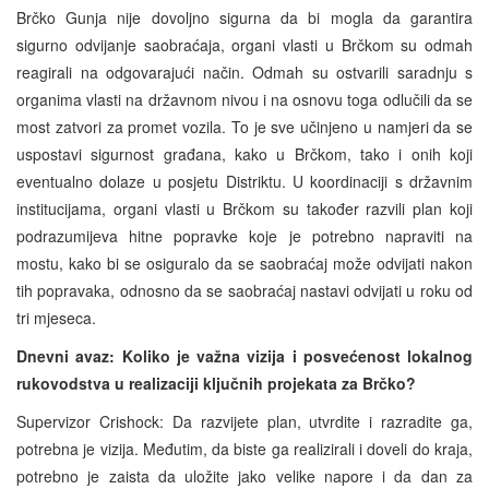
Brčko Gunja nije dovoljno sigurna da bi mogla da garantira
sigurno odvijanje saobraćaja, organi vlasti u Brčkom su odmah
reagirali na odgovarajući način. Odmah su ostvarili saradnju s
organima vlasti na državnom nivou i na osnovu toga odlučili da se
most zatvori za promet vozila. To je sve učinjeno u namjeri da se
uspostavi sigurnost građana, kako u Brčkom, tako i onih koji
eventualno dolaze u posjetu Distriktu. U koordinaciji s državnim
institucijama, organi vlasti u Brčkom su također razvili plan koji
podrazumijeva hitne popravke koje je potrebno napraviti na
mostu, kako bi se osiguralo da se saobraćaj može odvijati nakon
tih popravaka, odnosno da se saobraćaj nastavi odvijati u roku od
tri mjeseca.
Dnevni avaz: Koliko je važna vizija i posvećenost lokalnog
rukovodstva u realizaciji ključnih projekata za Brčko?
Supervizor Crishock: Da razvijete plan, utvrdite i razradite ga,
potrebna je vizija. Međutim, da biste ga realizirali i doveli do kraja,
potrebno je zaista da uložite jako velike napore i da dan za