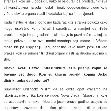
stranaka koje su u opoziciji, kako bi osigurali da predstavnici sva
tri konstitutivna naroda i ostalih imaju odgovarajuću ulogu koju
vrše u okviru organa vlasti i zadataka koji su im povjereni.
Kada institucije vlasti, odnosno kada različite stranke pokažu kako
mogu uspješno komunicirati i sarađivati u namjeri da riješe
probleme koje imaju građani, mislim da je to pravi način na koji se
može pokazati kako ovaj model saradnje koji imamo u Brčkom
može biti još uspješniji i jači, odnosno kako može poslužiti kao
praksa koju će primijeniti i drugi organi vlasti na drugim nivoima u
BiH.
Dnevni avaz: Razvoj infrastrukture jeste pitanje kojim se
bavimo već dugo. Koji su ključni projekti kojima Brčko
distrikt treba dati prioritet?
Supervizor Crishock: Mislim da se ovdje opet vraćamo na
iskorištavanje prilika koje se nude. Nova Vlada i Skupština, koje
su uspostavljene nakon izbora u jesen prošle godine, uspjele su
uspostaviti izuzetno dinamičan plan, kako bi išli s ciljem