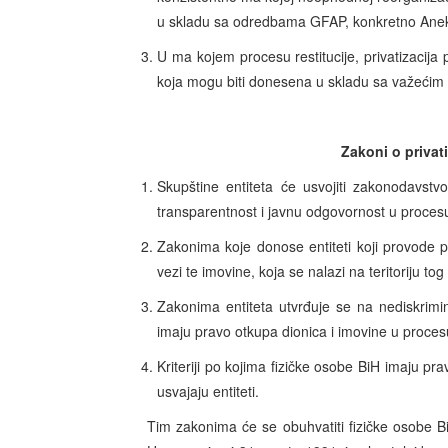
u skladu sa odredbama GFAP, konkretno Ane
U ma kojem procesu restitucije, privatizacija 
koja mogu biti donesena u skladu sa važećim z
Zakoni o privati
Skupštine entiteta će usvojiti zakonodavstv
transparentnost i javnu odgovornost u procesu 
Zakonima koje donose entiteti koji provode p
vezi te imovine, koja se nalazi na teritoriju tog 
Zakonima entiteta utvrđuje se na nediskrimin
imaju pravo otkupa dionica i imovine u proces
Kriteriji po kojima fizičke osobe BiH imaju p
usvajaju entiteti.
Tim zakonima će se obuhvatiti fizičke osobe BiH