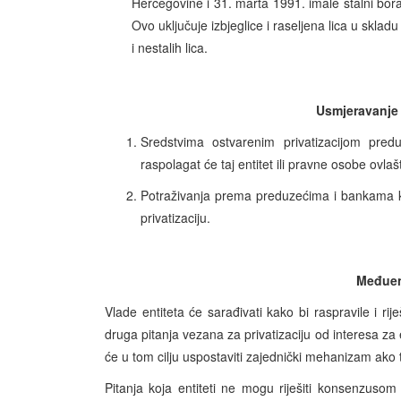
Hercegovine i 31. marta 1991. imale stalni borava
Ovo uključuje izbjeglice i raseljena lica u skl
i nestalih lica.
Usmjeravanje 
Sredstvima ostvarenim privatizacijom predu
raspolagat će taj entitet ili pravne osobe ovla
Potraživanja prema preduzećima i bankama koj
privatizaciju.
Međuen
Vlade entiteta će sarađivati kako bi raspravile i r
druga pitanja vezana za privatizaciju od interesa za e
će u tom cilju uspostaviti zajednički mehanizam ak
Pitanja koja entiteti ne mogu riješiti konsenzus