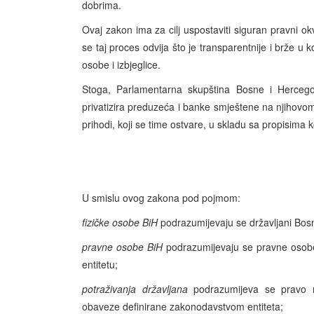
dobrima.
Ovaj zakon ima za cilj uspostaviti siguran pravni ok
se taj proces odvija što je transparentnije i brže u 
osobe i izbjeglice.
Stoga, Parlamentarna skupština Bosne i Hercegovi
privatizira preduzeća i banke smještene na njihovom 
prihodi, koji se time ostvare, u skladu sa propisima k
U smislu ovog zakona pod pojmom:
fizičke osobe BiH
podrazumijevaju se državljani Bosn
pravne osobe BiH
podrazumijevaju se pravne osobe
entitetu;
potraživanja državljana
podrazumijeva se pravo n
obaveze definirane zakonodavstvom entiteta;