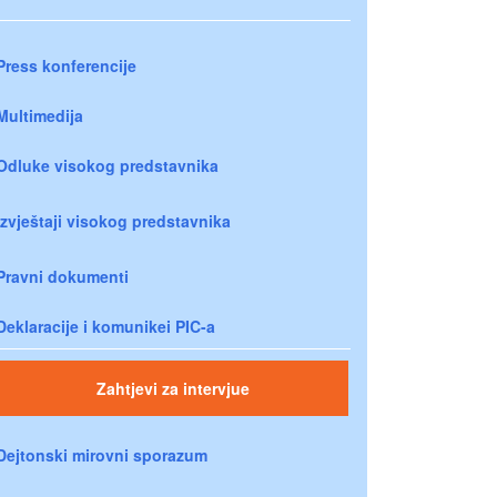
Press konferencije
Multimedija
Odluke visokog predstavnika
Izvještaji visokog predstavnika
Pravni dokumenti
Deklaracije i komunikei PIC-a
Zahtjevi za intervjue
Dejtonski mirovni sporazum