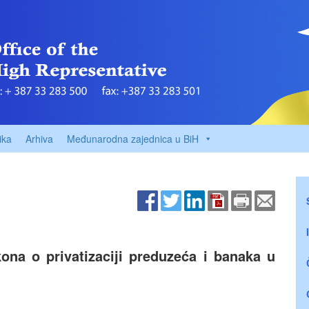
ika
Arhiva
Međunarodna zajednica u BiH
na o privatizaciji preduzeća i banaka u