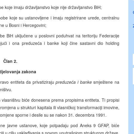
e koje imaju državljanstvo koje nije državljanstvo BiH;
be koje su ustanovljene i imaju registrirane urede, centralnu
 ne u Bosni i Hercegovini;
e BiH uključene u poslovni poduhvat na teritoriju Federacije
ujući i ona preduzeća i banke koji čine sastavni dio holding
Član 2.
djelovanja zakona
avo entiteta da privatiziraju
preduzeća i banke
smještene na
ništvu.
m vlasništvu biće donesena prema propisima entiteta. Ti propisi
omjena u strukturi kapitala ili vlasničkoj transformaciji imovine,
 promjene sporne i desile su se nakon 31. decembra 1991.
u one javne ustanove, koje potpadaju pod Aneks 9 GFAP, biće
ji u cilju usklađivanja s novom unutrašnjom strukturom države,