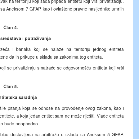
k na teritoriju koji sada pripada entitetu koji vrši privatizaciju.
adu sa Aneksom 7 GFAP, kao i ovlaštene pravne nasljednike umrlih
Član 4.
sredstava i potraživanja
zeća i banaka koji se nalaze na teritoriju jednog entiteta
štene da ih prikupe u skladu sa zakonima tog entiteta.
i se privatiziraju smatraće se odgovornošću entiteta koji vrši
Član 5.
titetska saradnja
iješile pitanja koja se odnose na provođenje ovog zakona, kao i
ntitete, a koja jedan entitet sam ne može riješiti. Vlade entiteta
o to bude neophodno.
om biće dostavljena na arbitražu u skladu sa Aneksom 5 GFAP.