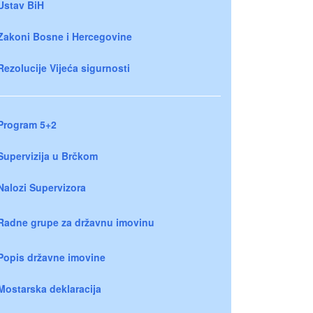
Ustav BiH
Zakoni Bosne i Hercegovine
Rezolucije Vijeća sigurnosti
Program 5+2
Supervizija u Brčkom
Nalozi Supervizora
Radne grupe za državnu imovinu
Popis državne imovine
Mostarska deklaracija