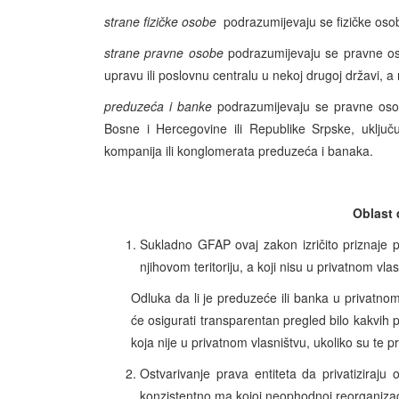
strane fizičke osobe
podrazumijevaju se fizičke osob
strane pravne osobe
podrazumijevaju se pravne oso
upravu ili poslovnu centralu u nekoj drugoj državi, a
preduzeća i banke
podrazumijevaju se pravne osob
Bosne i Hercegovine ili Republike Srpske, uključ
kompanija ili konglomerata preduzeća i banaka.
Oblast 
Sukladno GFAP ovaj zakon izričito priznaje pr
njihovom teritoriju, a koji nisu u privatnom vlas
Odluka da li je preduzeće ili banka u privatno
će osigurati transparentan pregled bilo kakvih pr
koja nije u privatnom vlasništvu, ukoliko su te
Ostvarivanje prava entiteta da privatiziraj
konzistentno ma kojoj neophodnoj reorganizaci