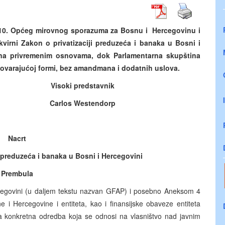
 10. Općeg mirovnog sporazuma za Bosnu i Hercegovinu i
irni Zakon o privatizaciji preduzeća i banaka u Bosni i
. na privremenim osnovama, dok Parlamentarna skupština
ovarajućoj formi, bez amandmana i dodatnih uslova.
 predstavnik
rlos Westendorp
Nacrt
 preduzeća i banaka u Bosni i Hercegovini
Prembula
egovini (u daljem tekstu nazvan GFAP) i posebno Aneksom 4
ne i Hercegovine i entiteta, kao i finansijske obaveze entiteta
dna konkretna odredba koja se odnosi na vlasništvo nad javnim