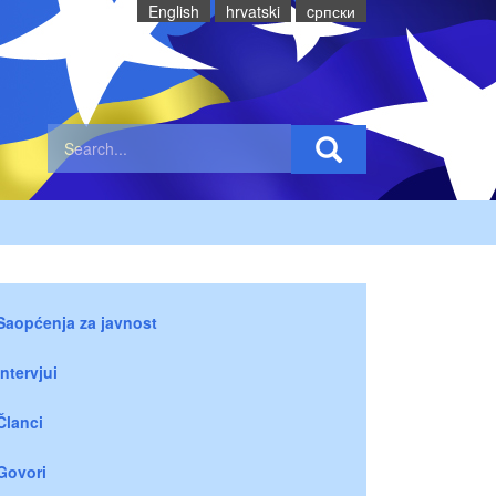
English
hrvatski
cрпски
Saopćenja za javnost
Intervjui
Članci
Govori