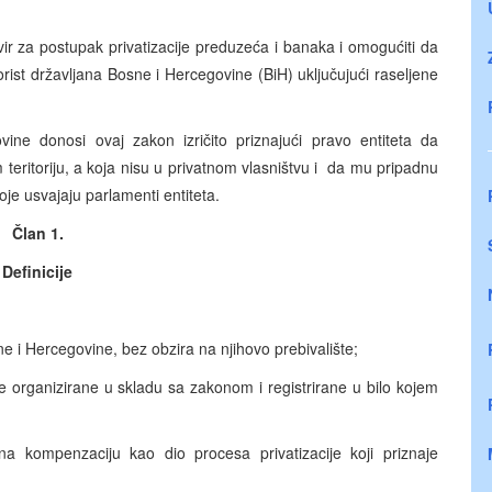
vir za postupak privatizacije preduzeća i banaka i omogućiti da
korist državljana Bosne i Hercegovine (BiH) uključujući raseljene
ne donosi ovaj zakon izričito priznajući pravo entiteta da
teritoriju, a koja nisu u privatnom vlasništvu i da mu pripadnu
oje usvajaju parlamenti entiteta.
Član 1.
Definicije
e i Hercegovine, bez obzira na njihovo prebivalište;
 organizirane u skladu sa zakonom i registrirane u bilo kojem
a kompenzaciju kao dio procesa privatizacije koji priznaje