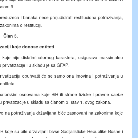
ksom 9.
preduzeća i banaka neće prejudicirati restituciona potraživanja,
akonima o restituciji.
Član 3.
zaciji koje donose entiteti
o koje nije diskriminatornog karaktera, osigurava maksimalnu
privatizacije i u skladu je sa GFAP.
rivatizaciju obuhvatit će se samo ona imovina i potraživanja u
entiteta.
atorskim osnovama koje BiH ili strane fizičke i pravne
osobe
u privatizacije u skladu sa članom 3. stav 1. ovog zakona.
ravo na potraživanja državljana biće zasnovani na zakonima koje
 koje su bile državljani bivše Socijalističke Republike Bosne i