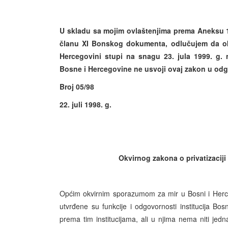
U skladu sa mojim ovlaštenjima prema Aneksu
članu XI Bonskog dokumenta, odlučujem da okv
Hercegovini stupi na snagu 23. jula 1999. g
Bosne i Hercegovine ne usvoji ovaj zakon u odg
Broj 05/98 Visoki
22. juli 1998. g. Ca
Okvirnog zakona o privatizaciji
Općim okvirnim sporazumom za mir u Bosni i Herc
utvrđene su funkcije i odgovornosti institucija Bos
prema tim institucijama, ali u njima nema niti je