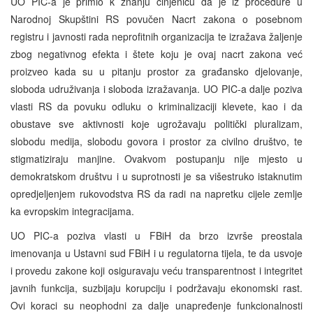
UO PIC-a je primio k znanju činjenicu da je iz procedure u
Narodnoj Skupštini RS povučen Nacrt zakona o posebnom
registru i javnosti rada neprofitnih organizacija te izražava žaljenje
zbog negativnog efekta i štete koju je ovaj nacrt zakona već
proizveo kada su u pitanju prostor za građansko djelovanje,
sloboda udruživanja i sloboda izražavanja. UO PIC-a dalje poziva
vlasti RS da povuku odluku o kriminalizaciji klevete, kao i da
obustave sve aktivnosti koje ugrožavaju politički pluralizam,
slobodu medija, slobodu govora i prostor za civilno društvo, te
stigmatiziraju manjine. Ovakvom postupanju nije mjesto u
demokratskom društvu i u suprotnosti je sa višestruko istaknutim
opredjeljenjem rukovodstva RS da radi na napretku cijele zemlje
ka evropskim integracijama.
UO PIC-a poziva vlasti u FBiH da brzo izvrše preostala
imenovanja u Ustavni sud FBiH i u regulatorna tijela, te da usvoje
i provedu zakone koji osiguravaju veću transparentnost i integritet
javnih funkcija, suzbijaju korupciju i podržavaju ekonomski rast.
Ovi koraci su neophodni za dalje unapređenje funkcionalnosti