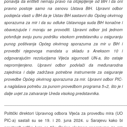
ponavlja da entiteti nemaju pravo na otcjepljenje od BiH i da oni
pravno postoje samo na osnovu Ustava BiH. Upravni odbor
podsjeća vlasti u BiH da je Ustav BiH sastavni dio Općeg okvirnog
sporazuma za mir i da su odluke Ustavnoga suda BiH konačne i
obavezujuće i moraju se provoditi. Upravni odbor još jednom
potvrđuje svoju punu podršku visokom predstavniku u osiguranju
punog poštivanja Općeg okvirnog sporazuma za mir u BiH i
provedbi njegovoga mandata u skladu s Aneksom 10 i
odgovarajućim rezolucijama Vijeća sigurnosti UN-a, što ostaje
nepromijenjeno. Upravni odbor podvlači da međunarodna
zajednica i dalje zadržava potrebne instrumente za osiguranje
provedbe Općeg okvirnog sporazuma za mir. Upravni odbor PIC-
a naglašava potrebu za punom provedbom programa 5+2, što je i
dalje uvjet za zatvaranje Ureda visokog predstavnika.
______________________________________________________
Politički direktori Upravnog odbora Vijeća za provedbu mira (UO
PIC-a) sastali su se 19. i 20. juna 2024. u Sarajevu kako bi