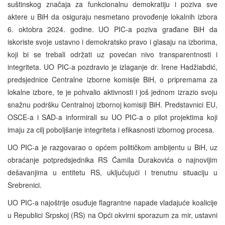
suštinskog značaja za funkcionalnu demokratiju i poziva sve
aktere u BiH da osiguraju nesmetano provođenje lokalnih izbora
6. oktobra 2024. godine. UO PIC-a poziva građane BiH da
iskoriste svoje ustavno i demokratsko pravo i glasaju na izborima,
koji bi se trebali održati uz povećan nivo transparentnosti i
integriteta. UO PIC-a pozdravio je izlaganje dr. Irene Hadžiabdić,
predsjednice Centralne izborne komisije BiH, o pripremama za
lokalne izbore, te je pohvalio aktivnosti i još jednom izrazio svoju
snažnu podršku Centralnoj izbornoj komisiji BiH. Predstavnici EU,
OSCE-a i SAD-a informirali su UO PIC-a o pilot projektima koji
imaju za cilj poboljšanje integriteta i efikasnosti izbornog procesa.
UO PIC-a je razgovarao o općem političkom ambijentu u BiH, uz
obraćanje potpredsjednika RS Ćamila Durakovića o najnovijim
dešavanjima u entitetu RS, uključujući i trenutnu situaciju u
Srebrenici.
UO PIC-a najoštrije osuđuje flagrantne napade vladajuće koalicije
u Republici Srpskoj (RS) na Opći okvirni sporazum za mir, ustavni