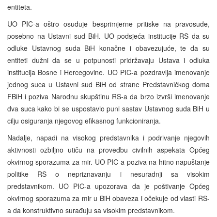
entiteta.
UO PIC-a oštro osuđuje besprimjerne pritiske na pravosuđe,
posebno na Ustavni sud BiH. UO podsjeća institucije RS da su
odluke Ustavnog suda BiH konačne i obavezujuće, te da su
entiteti dužni da se u potpunosti pridržavaju Ustava i odluka
institucija Bosne i Hercegovine. UO PIC-a pozdravlja imenovanje
jednog suca u Ustavni sud BiH od strane Predstavničkog doma
FBiH i poziva Narodnu skupštinu RS-a da brzo izvrši imenovanje
dva suca kako bi se uspostavio puni sastav Ustavnog suda BiH u
cilju osiguranja njegovog efikasnog funkcioniranja.
Nadalje, napadi na visokog predstavnika i podrivanje njegovih
aktivnosti ozbiljno utiču na provedbu civilnih aspekata Općeg
okvirnog sporazuma za mir. UO PIC-a poziva na hitno napuštanje
politike RS o nepriznavanju i nesuradnji sa visokim
predstavnikom. UO PIC-a upozorava da je poštivanje Općeg
okvirnog sporazuma za mir u BiH obaveza i očekuje od vlasti RS-
a da konstruktivno surađuju sa visokim predstavnikom.