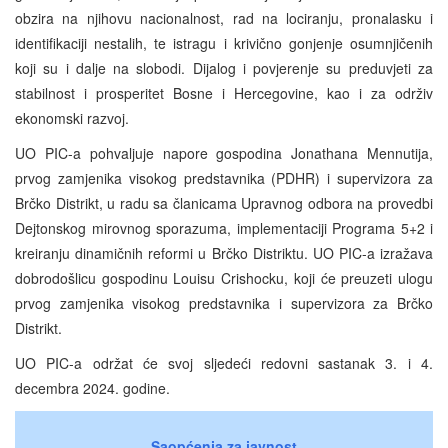
obzira na njihovu nacionalnost, rad na lociranju, pronalasku i
identifikaciji nestalih, te istragu i krivično gonjenje osumnjičenih
koji su i dalje na slobodi. Dijalog i povjerenje su preduvjeti za
stabilnost i prosperitet Bosne i Hercegovine, kao i za održiv
ekonomski razvoj.
UO PIC-a pohvaljuje napore gospodina Jonathana Mennutija,
prvog zamjenika visokog predstavnika (PDHR) i supervizora za
Brčko Distrikt, u radu sa članicama Upravnog odbora na provedbi
Dejtonskog mirovnog sporazuma, implementaciji Programa 5+2 i
kreiranju dinamičnih reformi u Brčko Distriktu. UO PIC-a izražava
dobrodošlicu gospodinu Louisu Crishocku, koji će preuzeti ulogu
prvog zamjenika visokog predstavnika i supervizora za Brčko
Distrikt.
UO PIC-a održat će svoj sljedeći redovni sastanak 3. i 4.
decembra 2024. godine.
Saopćenja za javnost