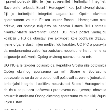
i pravni poredak BiH, te njen suverenitet i teritorijalni integritet.
Suverenitet pripada Bosni i Hercegovini kao jedinstvenoj državi,
čiji je teritorijalni integritet zagarantiran Općim okvirnim
sporazumom za mir. Entiteti unutar Bosne i Hercegovine nisu
države, oni postoje isključivo na osnovu Ustava BiH i nemaju
nikakav vlastiti suverenitet. Stoga, UO PIC-a poziva vladajuću
koaliciju u RS da obustavi sve aktivnosti koje podrivaju državu,
njene organe vlasti i njen multietnički karakter. UO PIC-a ponavlja
da međunarodna zajednica zadržava neophodne instrumente za
osiguranje poštivanja Općeg okvirnog sporazuma za mir.
UO PIC-a je također pojasnio da Republika Srpska nije potpisnica
Općeg okvirnog sporazuma za mir. Strane u Sporazumu
obavezale su se da će u potpunosti poštovati suverenu jednakost,
teritorijalni integritet i političku nezavisnost Bosne i Hercegovine i
da će u potpunosti poštovati i promovirati ispunjavanje obaveza
preuzetih aneksima Općeg okvirnog sporazuma za mir, uključujući
i njen Ustav.