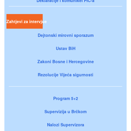
Deklaracije i komunikei PIC-a
Zahtjevi za intervjue
Dejtonski mirovni sporazum
Ustav BiH
Zakoni Bosne i Hercegovine
Rezolucije Vijeća sigurnosti
Program 5+2
Supervizija u Brčkom
Nalozi Supervizora