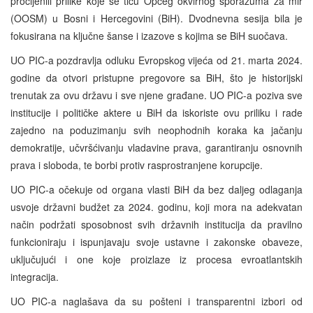
procijenili prilike koje se tiču Općeg okvirnog sporazuma za mir
(OOSM) u Bosni i Hercegovini (BiH). Dvodnevna sesija bila je
fokusirana na ključne šanse i izazove s kojima se BiH suočava.
UO PIC-a pozdravlja odluku Evropskog vijeća od 21. marta 2024.
godine da otvori pristupne pregovore sa BiH, što je historijski
trenutak za ovu državu i sve njene građane. UO PIC-a poziva sve
institucije i političke aktere u BiH da iskoriste ovu priliku i rade
zajedno na poduzimanju svih neophodnih koraka ka jačanju
demokratije, učvršćivanju vladavine prava, garantiranju osnovnih
prava i sloboda, te borbi protiv rasprostranjene korupcije.
UO PIC-a očekuje od organa vlasti BiH da bez daljeg odlaganja
usvoje državni budžet za 2024. godinu, koji mora na adekvatan
način podržati sposobnost svih državnih institucija da pravilno
funkcioniraju i ispunjavaju svoje ustavne i zakonske obaveze,
uključujući i one koje proizlaze iz procesa evroatlantskih
integracija.
UO PIC-a naglašava da su pošteni i transparentni izbori od