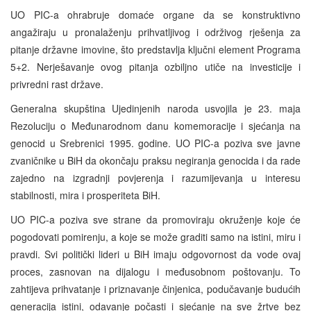
UO PIC-a ohrabruje domaće organe da se konstruktivno
angažiraju u pronalaženju prihvatljivog i održivog rješenja za
pitanje državne imovine, što predstavlja ključni element Programa
5+2. Nerješavanje ovog pitanja ozbiljno utiče na investicije i
privredni rast države.
Generalna skupština Ujedinjenih naroda usvojila je 23. maja
Rezoluciju o Međunarodnom danu komemoracije i sjećanja na
genocid u Srebrenici 1995. godine. UO PIC-a poziva sve javne
zvaničnike u BiH da okončaju praksu negiranja genocida i da rade
zajedno na izgradnji povjerenja i razumijevanja u interesu
stabilnosti, mira i prosperiteta BiH.
UO PIC-a poziva sve strane da promoviraju okruženje koje će
pogodovati pomirenju, a koje se može graditi samo na istini, miru i
pravdi. Svi politički lideri u BiH imaju odgovornost da vode ovaj
proces, zasnovan na dijalogu i međusobnom poštovanju. To
zahtijeva prihvatanje i priznavanje činjenica, podučavanje budućih
generacija istini, odavanje počasti i sjećanje na sve žrtve bez