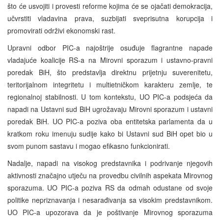
što će usvojiti i provesti reforme kojima će se ojačati demokracija,
učvrstiti vladavina prava, suzbijati sveprisutna korupcija i
promovirati održivi ekonomski rast.
Upravni odbor PIC-a najoštrije osuđuje flagrantne napade
vladajuće koalicije RS-a na Mirovni sporazum i ustavno-pravni
poredak BiH, što predstavlja direktnu prijetnju suverenitetu,
teritorijalnom integritetu i multietničkom karakteru zemlje, te
regionalnoj stabilnosti. U tom kontekstu, UO PIC-a podsjeća da
napadi na Ustavni sud BiH ugrožavaju Mirovni sporazum i ustavni
poredak BiH. UO PIC-a poziva oba entitetska parlamenta da u
kratkom roku imenuju sudije kako bi Ustavni sud BiH opet bio u
svom punom sastavu i mogao efikasno funkcionirati.
Nadalje, napadi na visokog predstavnika i podrivanje njegovih
aktivnosti značajno utječu na provedbu civilnih aspekata Mirovnog
sporazuma. UO PIC-a poziva RS da odmah odustane od svoje
politike nepriznavanja i nesarađivanja sa visokim predstavnikom.
UO PIC-a upozorava da je poštivanje Mirovnog sporazuma