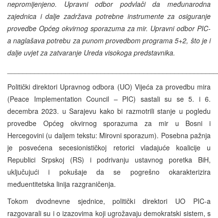
nepromijenjeno. Upravni odbor podvlači da međunarodna
zajednica i dalje zadržava potrebne instrumente za osiguranje
provedbe Općeg okvirnog sporazuma za mir. Upravni odbor PIC-
a naglašava potrebu za punom provedbom programa 5+2, što je i
dalje uvjet za zatvaranje Ureda visokoga predstavnika.
______________________________________________________
Politički direktori Upravnog odbora (UO) Vijeća za provedbu mira
(Peace Implementation Council – PIC) sastali su se 5. i 6.
decembra 2023. u Sarajevu kako bi razmotrili stanje u pogledu
provedbe Općeg okvirnog sporazuma za mir u Bosni i
Hercegovini (u daljem tekstu: Mirovni sporazum). Posebna pažnja
je posvećena secesionističkoj retorici vladajuće koalicije u
Republici Srpskoj (RS) i podrivanju ustavnog poretka BiH,
uključujući i pokušaje da se pogrešno okarakterizira
međuentitetska linija razgraničenja.
Tokom dvodnevne sjednice, politički direktori UO PIC-a
razgovarali su i o izazovima koji ugrožavaju demokratski sistem, s