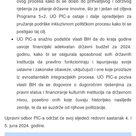
ovog procesa kako bi se došlo do prihvatljivog i održivog
rješenja za pitanje državne imovine, što je i jedan od ciljeva
Programa 5+2. UO PIC-a ostaje i dalje opredijeljen za
pružanje podrške inkluzivnom političkom procesu kako bi se
postigao taj cilj.
UO PIC-a snažno podstiče vlasti BiH da do kraja godine
usvoje financijski adekvatan državni budžet za 2024.
godinu, kako bi se osigurala sposobnost svih državnih
institucija da pravilno funkcioniraju i ispunjavaju svoje
ustavne i zakonske obaveze, uključujući i one koje proizlaze
iz evroatlantskih integracijskih procesa. UO PIC-a poziva
vlasti BiH da se dogovore o dugoročnim rješenjima za
pravni status i financiranje kulturnih institucija na državnom
nivou, posebno onih koje čuvaju historijsko naslijeđe
zemlje, te da se suzdrže od njihove politizacije.
Upravni odbor PIC-a održat će svoj sljedeći redovni sastanak 4. i
5. juna 2024. godine.