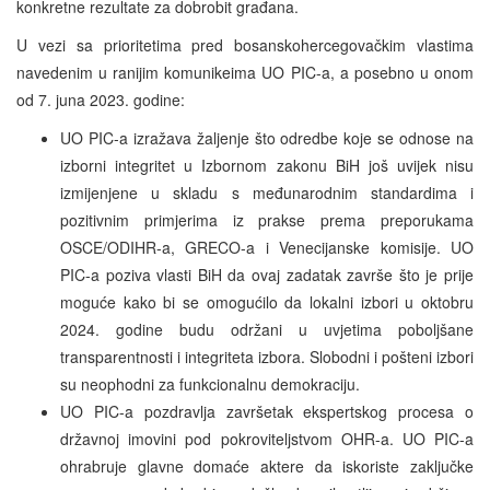
konkretne rezultate za dobrobit građana.
U vezi sa prioritetima pred bosanskohercegovačkim vlastima
navedenim u ranijim komunikeima UO PIC-a, a posebno u onom
od 7. juna 2023. godine:
UO PIC-a izražava žaljenje što odredbe koje se odnose na
izborni integritet u Izbornom zakonu BiH još uvijek nisu
izmijenjene u skladu s međunarodnim standardima i
pozitivnim primjerima iz prakse prema preporukama
OSCE/ODIHR-a, GRECO-a i Venecijanske komisije. UO
PIC-a poziva vlasti BiH da ovaj zadatak završe što je prije
moguće kako bi se omogućilo da lokalni izbori u oktobru
2024. godine budu održani u uvjetima poboljšane
transparentnosti i integriteta izbora. Slobodni i pošteni izbori
su neophodni za funkcionalnu demokraciju.
UO PIC-a pozdravlja završetak ekspertskog procesa o
državnoj imovini pod pokroviteljstvom OHR-a. UO PIC-a
ohrabruje glavne domaće aktere da iskoriste zaključke