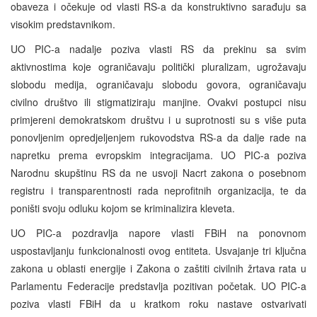
obaveza i očekuje od vlasti RS-a da konstruktivno sarađuju sa
visokim predstavnikom.
UO PIC-a nadalje poziva vlasti RS da prekinu sa svim
aktivnostima koje ograničavaju politički pluralizam, ugrožavaju
slobodu medija, ograničavaju slobodu govora, ograničavaju
civilno društvo ili stigmatiziraju manjine. Ovakvi postupci nisu
primjereni demokratskom društvu i u suprotnosti su s više puta
ponovljenim opredjeljenjem rukovodstva RS-a da dalje rade na
napretku prema evropskim integracijama. UO PIC-a poziva
Narodnu skupštinu RS da ne usvoji Nacrt zakona o posebnom
registru i transparentnosti rada neprofitnih organizacija, te da
poništi svoju odluku kojom se kriminalizira kleveta.
UO PIC-a pozdravlja napore vlasti FBiH na ponovnom
uspostavljanju funkcionalnosti ovog entiteta. Usvajanje tri ključna
zakona u oblasti energije i Zakona o zaštiti civilnih žrtava rata u
Parlamentu Federacije predstavlja pozitivan početak. UO PIC-a
poziva vlasti FBiH da u kratkom roku nastave ostvarivati