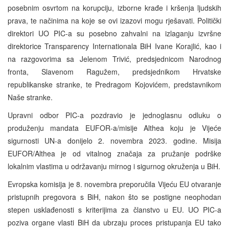
posebnim osvrtom na korupciju, izborne krađe i kršenja ljudskih
prava, te načinima na koje se ovi izazovi mogu rješavati. Politički
direktori UO PIC-a su posebno zahvalni na izlaganju izvršne
direktorice Transparency Internationala BiH Ivane Korajlić, kao i
na razgovorima sa Jelenom Trivić, predsjednicom Narodnog
fronta, Slavenom Ragužem, predsjednikom Hrvatske
republikanske stranke, te Predragom Kojovićem, predstavnikom
Naše stranke.
Upravni odbor PIC-a pozdravio je jednoglasnu odluku o
produženju mandata EUFOR-a/misije Althea koju je Vijeće
sigurnosti UN-a donijelo 2. novembra 2023. godine. Misija
EUFOR/Althea je od vitalnog značaja za pružanje podrške
lokalnim vlastima u održavanju mirnog i sigurnog okruženja u BiH.
Evropska komisija je 8. novembra preporučila Vijeću EU otvaranje
pristupnih pregovora s BiH, nakon što se postigne neophodan
stepen usklađenosti s kriterijima za članstvo u EU. UO PIC-a
poziva organe vlasti BiH da ubrzaju proces pristupanja EU tako