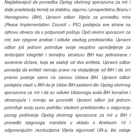
Naglašavajući da provedba Općeg okvirnog sporazuma za mir i
dalje predstavlja temelj za stabilnu, sigurnu i prosperitetnu Bosnu i
Hercegovinu (BiH), Upravni odbor Vijeća za provedbu mira
(Peace Implementation Council – PIC) podsjeća sve strane na
njihovu obvezu da u potpunosti poštuju Opći okvirni sporazum za
mir, sve njegove anekse i odluke visokog predstavnika. Upravni
odbor još jednom potvrđuje svoje neupitno opredjeljenje za
teritorijalni integritet i temeljnu strukturu BiH kao jedinstvene i
suverene države, koja se sastoji od dva entiteta. Upravni odbor
ponavlja da entiteti nemaju pravo na otcjepljenje od BiH i da oni
pravno postoje samo na osnovu Ustava BiH. Upravni odbor
podsjeća vlasti u BiH da je Ustav BiH sastavni dio Općeg okvirnog
sporazuma za mir i da su odluke Ustavnoga suda BiH konačne i
obvezujuće i moraju se provoditi. Upravni odbor još jednom
potvrđuje svoju punu podršku visokom predstavniku u osiguranju
punog poštivanja Općeg okvirnog sporazuma za mir u BiH i
provedbi njegovoga mandata u skladu s Aneksom 10 i
odgovarajućim rezolucijama Vijeća sigurnosti UN-a, što ostaje