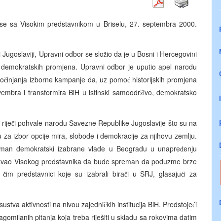
 se sa Visokim predstavnikom u Briselu, 27. septembra 2000.
 Jugoslaviji, Upravni odbor se slo
io da je u Bosni i Hercegovini
ž
o demokratskih promjena. Upravni odbor je uputio apel narodu
po
injanja izborne kampanje da, uz pomo
historijskih promjena
č
ć
vembra i transformira BiH u istinski samoodr
ivo, demokratsko
ž
 rije
i pohvale narodu Savezne Republike Jugoslavije što su na
č
 za izbor opcije mira, slobode i demokracije za njihovu zemlju.
man demokratski izabrane vlade u Beogradu u unapre
enju
đ
ozvao Visokog predstavnika da bude spreman da poduzme brze
,
im predstavnici koje su izabrali bira
i u SRJ, glasaju
i za
č
č
ć
ustva aktivnosti na nivou zajedni
kih institucija BiH. Predstoje
i
č
ć
agomilanih pitanja koja treba riješiti u skladu sa rokovima datim