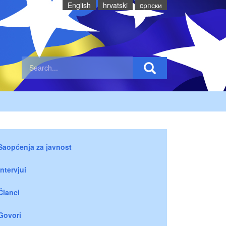
English
hrvatski
cрпски
Saopćenja za javnost
Intervjui
Članci
Govori