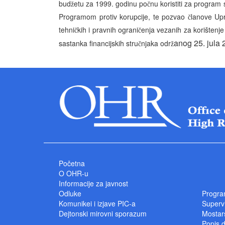
bud
etu za 1999. godinu po
nu koristiti za program
ž
č
Programom protiv korupcije, te pozvao
lanove Up
č
tehni
kih i pravnih ograni
enja vezanih za korištenj
č
č
anog 25. jula 
sastanka financijskih stru
njaka odr
č
ž
Početna
O OHR-u
Informacije za javnost
Odluke
Progra
Komunikei i izjave PIC-a
Superv
Dejtonski mirovni sporazum
Mostars
Popis 