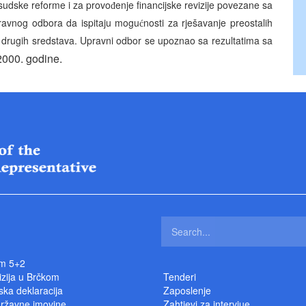
 sudske reforme i za provo
enje financijske revizije povezane sa
đ
ravnog odbora da ispitaju mogu
nosti za rješavanje preostalih
ć
e drugih sredstava. Upravni odbor se upoznao sa rezultatima sa
2000. godine.
m 5+2
izija u Brčkom
Tenderi
ka deklaracija
Zaposlenje
državne imovine
Zahtjevi za intervjue