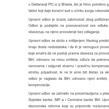
u Deklaraciji PIC-a iz Brisela, što je hitno potrebno g
faktor koji daje kona
ni sud o u
inku svoga rukovods
č
č
Upravni odbor je izrazio zabrinutost zbog politizir
Odbor je podsjetio na pravosna
nost ove odluke,
ž
obavezuju na njeno provo
enje bez odlaganja.
đ
Upravni odbor se slo
io s mišljenjem Visokog predst
ž
imaju dosta nedostataka i da ih je nemogu
e prove
ć
koje smatra da ne postoji pravna obaveza za provo
BiH, odnosno na nivou entiteta, odlu
e da pokrenu
č
osnovama i osigurati stvarnu i pravi
nu kompenzaci
č
etni
ku pripadnost, te ne bi smio biti štetan za 
č
odbor je naglasio da BiH, odnosno njeni entiteti,
kompenzacije.
Upravni odbor se zahvalio na prezentacijama o pit
Svjetske banke, IMF-a i Centralne banke BiH. Upr
ekonomske reforme koje su pripremile me
unaro
đ