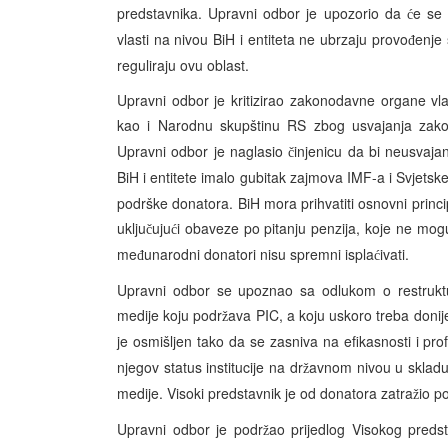
predstavnika. Upravni odbor je upozorio da
e se
ć
vlasti na nivou BiH i entiteta ne ubrzaju provo
enje 
đ
reguliraju ovu oblast.
Upravni odbor je kritizirao zakonodavne organe vla
kao i Narodnu skupštinu RS zbog usvajanja zako
Upravni odbor je naglasio
injenicu da bi neusvaja
č
BiH i entitete imalo gubitak zajmova IMF-a i Svjets
podrške donatora. BiH mora prihvatiti osnovni princi
uklju
uju
i obaveze po pitanju penzija, koje ne mog
č
ć
me
unarodni donatori nisu spremni ispla
ivati.
đ
ć
Upravni odbor se upoznao sa odlukom o restruktui
medije koju podr
ava PIC, a koju uskoro treba donije
ž
je osmišljen tako da se zasniva na efikasnosti i pro
njegov status institucije na dr
avnom nivou u sklad
ž
medije. Visoki predstavnik je od donatora zatra
io p
ž
Upravni odbor je podr
ao prijedlog Visokog preds
ž