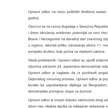
Upravni odbor na nivou politi
kih direktora sastao
č
godine.
Osvr
u
i se na razvoj doga
aja u Saveznoj Republici
ć
ć
đ
i širem okru
enju evidentan potencijal za novi niv
ž
Bosne i Hercegovine na današnji dan zvani
nog ot
č
u regionu, iskoristi priliku odr
avanja izbora 11. no
ž
evropsko društvo, koje po
iva na vladavini zakona.
č
Visoki predstavnik i Upravni odbor su uputili srda
ne
č
izborima odr
anim 24. septembra demonstrirali volju
ž
Upravni odbor je naglasio da
e pozdraviti anga
ć
ž
Dejtonskog mirovnog procesa. Upravni odbor je p
korake ka uspostavljanju dijaloga sa Beogradom
demokratske promjene, stupe na du
nost.
ž
Upravni odbor je izrazio duboku zabrinutost zbog ods
izbori nisu nikakva isprika za odlaganje rješavanja n