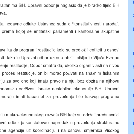
ra
anima BiH. Upravni odbor je naglasio da je bira
ko tijelo BiH
đ
č
tva.
anja nedavne odluke Ustavnog suda o “konstitutivnosti naroda”.
 prema kojoj se entitetski parlamenti i kantonalne skupštine
avnika da programi restitucije koje su predlo
ili entiteti u osnovi
ž
sti. Iako je Upravni odbor uzeo u obzir mišljenje Vije
a Evrope
ć
enje restitucije, Odbor smatra da, ukoliko organi vlasti na nivou
đ
 proces restitucije, on bi morao po
ivati na sna
nim fiskalnim
č
ž
ju za sve one koji imaju pravo na nju, bez obzira na njihovu
ekonomsku odr
ivost ionako nestabilne ekonomije BiH. Upravni
ž
 moraju imati kapacitet za provo
enje bilo kakvog programa
đ
anju makro-ekonomskog razvoja BiH koje su odr
ali predstavnici
ž
avni odbor je konstatovao napredak u provo
enju strukturalne
đ
dne agencije uz koordinaciju i na osnovu smjernica Visokog