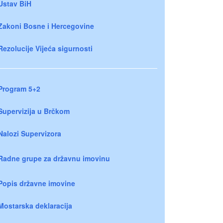
Ustav BiH
Zakoni Bosne i Hercegovine
Rezolucije Vijeća sigurnosti
Program 5+2
Supervizija u Brčkom
Nalozi Supervizora
Radne grupe za državnu imovinu
Popis državne imovine
Mostarska deklaracija