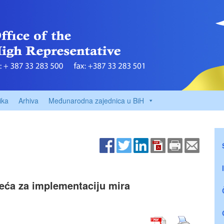
ika
Arhiva
Međunarodna zajednica u BiH
ća za implementaciju mira