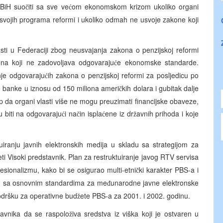
 BiH suo
iti sa sve ve
om ekonomskom krizom ukoliko organi
č
ć
svojih programa reformi i ukoliko odmah ne usvoje zakone koji
sti u Federaciji zbog neusvajanja zakona o penzijskoj reformi
na koji ne zadovoljava odgovaraju
e ekonomske standarde.
ć
nje odgovaraju
ih zakona o penzijskoj reformi za posljedicu po
ć
ke banke u iznosu od 150 miliona ameri
kih dolara i gubitak dalje
č
p da organi vlasti više ne mogu preuzimati financijske obaveze,
u biti na odgovaraju
i na
in ispla
ene iz dr
avnih prihoda i koje
ć
č
ć
ž
ranju javnih elektronskih medija u skladu sa strategijom za
ti Visoki predstavnik. Plan za restruktuiranje javog RTV servisa
fesionalizmu, kako bi se osigurao multi-etni
ki karakter PBS-a i
č
u sa osnovnim standardima za me
unarodne javne elektronske
đ
odršku za operativne bud
ete PBS-a za 2001. i 2002. godinu.
ž
tavnika da se raspolo
iva sredstva iz viška koji je ostvaren u
ž