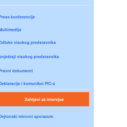
Press konferencije
Multimedija
Odluke visokog predstavnika
Izvještaji visokog predstavnika
Pravni dokumenti
Deklaracije i komunikei PIC-a
Zahtjevi za intervjue
Dejtonski mirovni sporazum