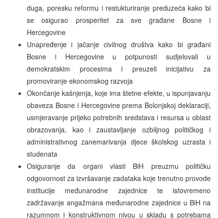
duga, poresku reformu i restukturiranje preduzeća kako bi
se osigurao prosperitet za sve građane Bosne i
Hercegovine
Unapređenje i jačanje civilnog društva kako bi građani
Bosne i Hercegovine u potpunosti sudjelovali u
demokratskim procesima i preuzeli inicijativu za
promoviranje ekonomskog razvoja
Okončanje kašnjenja, koje ima štetne efekte, u ispunjavanju
obaveza Bosne i Hercegovine prema Bolonjskoj deklaraciji,
usmjeravanje prijeko potrebnih sredstava i resursa u oblast
obrazovanja, kao i zaustavljanje ozbiljnog političkog i
administrativnog zanemarivanja djece školskog uzrasta i
studenata
Osiguranje da organi vlasti BiH preuzmu političku
odgovornost za izvršavanje zadataka koje trenutno provode
institucije međunarodne zajednice te istovremeno
zadržavanje angažmana međunarodne zajednice u BiH na
razumnom i konstruktivnom nivou u skladu s potrebama