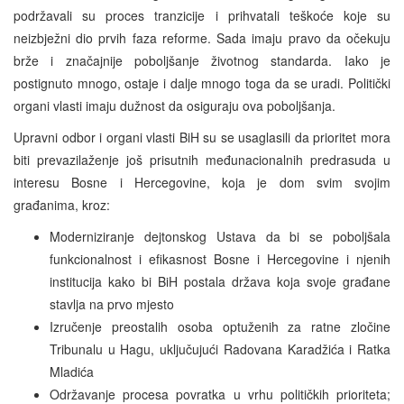
podržavali su proces tranzicije i prihvatali teškoće koje su
neizbježni dio prvih faza reforme. Sada imaju pravo da očekuju
brže i značajnije poboljšanje životnog standarda. Iako je
postignuto mnogo, ostaje i dalje mnogo toga da se uradi. Politički
organi vlasti imaju dužnost da osiguraju ova poboljšanja.
Upravni odbor i organi vlasti BiH su se usaglasili da prioritet mora
biti prevazilaženje još prisutnih međunacionalnih predrasuda u
interesu Bosne i Hercegovine, koja je dom svim svojim
građanima, kroz:
Moderniziranje dejtonskog Ustava da bi se poboljšala
funkcionalnost i efikasnost Bosne i Hercegovine i njenih
institucija kako bi BiH postala država koja svoje građane
stavlja na prvo mjesto
Izručenje preostalih osoba optuženih za ratne zločine
Tribunalu u Hagu, uključujući Radovana Karadžića i Ratka
Mladića
Održavanje procesa povratka u vrhu političkih prioriteta;