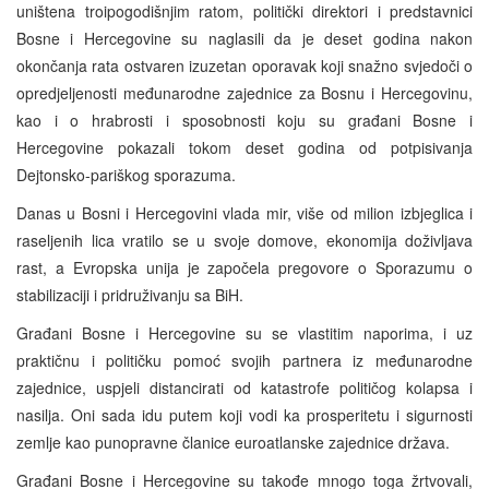
uništena troipogodišnjim ratom, politički direktori i predstavnici
Bosne i Hercegovine su naglasili da je deset godina nakon
okončanja rata ostvaren izuzetan oporavak koji snažno svjedoči o
opredjeljenosti međunarodne zajednice za Bosnu i Hercegovinu,
kao i o hrabrosti i sposobnosti koju su građani Bosne i
Hercegovine pokazali tokom deset godina od potpisivanja
Dejtonsko-pariškog sporazuma.
Danas u Bosni i Hercegovini vlada mir, više od milion izbjeglica i
raseljenih lica vratilo se u svoje domove, ekonomija doživljava
rast, a Evropska unija je započela pregovore o Sporazumu o
stabilizaciji i pridruživanju sa BiH.
Građani Bosne i Hercegovine su se vlastitim naporima, i uz
praktičnu i političku pomoć svojih partnera iz međunarodne
zajednice, uspjeli distancirati od katastrofe političog kolapsa i
nasilja. Oni sada idu putem koji vodi ka prosperitetu i sigurnosti
zemlje kao punopravne članice euroatlanske zajednice država.
Građani Bosne i Hercegovine su takođe mnogo toga žrtvovali,