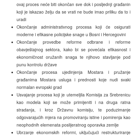
ovaj proces neće biti okončan sve dok i posljednji građanin
koji je iskazao želju da se vrati ne bude imao priliku da to i
uradi
Okončanje administrativnog procesa koji će osigurati
moderne i efikasne policijske snage u Bosni i Hercegovini
Okončanje provedbe reforme odbrane i reforme
obavještajnog sektora, kako bi se povećala efikasnost i
ekonomičnost oružanih snaga te njihovo stavljanje pod
punu kontrolu države
Okončanje procesa ujedinjenja Mostara i pružanje
građanima Mostara usluga i prednosti koje nudi svaki
normalan evropski grad
Usvajanje procesa koji je utemeljila Komisija za Srebrenicu
kao modela koji se može primijeniti i na druga ratna
stradanja, i kroz Državnu komisiju, te poduzimanje
odgovarajućih mjera na promoviranju istine i pomirenja kao
neophodnih elemenata poslijeratnog oporavka zemlje
Ubrzanje ekonomskih reformi, uključujući restrukturiranje