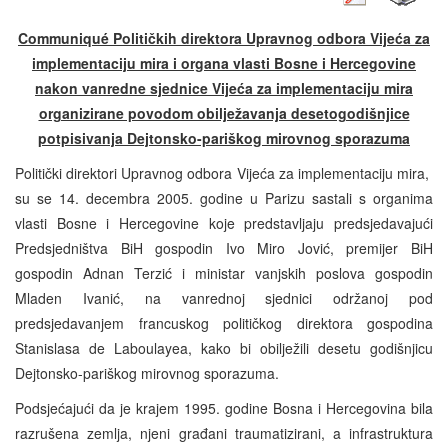
Communiqué Političkih direktora Upravnog odbora Vijeća za
implementaciju mira i organa vlasti Bosne i Hercegovine
nakon vanredne sjednice Vijeća za implementaciju mira
organizirane povodom obilježavanja desetogodišnjice
potpisivanja Dejtonsko-pariškog mirovnog sporazuma
Politički direktori Upravnog odbora Vijeća za implementaciju mira,
su se 14. decembra 2005. godine u Parizu sastali s organima
vlasti Bosne i Hercegovine koje predstavljaju predsjedavajući
Predsjedništva BiH gospodin Ivo Miro Jović, premijer BiH
gospodin Adnan Terzić i ministar vanjskih poslova gospodin
Mladen Ivanić, na vanrednoj sjednici održanoj pod
predsjedavanjem francuskog političkog direktora gospodina
Stanislasa de Laboulayea, kako bi obilježili desetu godišnjicu
Dejtonsko-pariškog mirovnog sporazuma.
Podsjećajući da je krajem 1995. godine Bosna i Hercegovina bila
razrušena zemlja, njeni građani traumatizirani, a infrastruktura