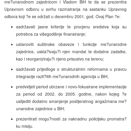
me?unarodnom zajednicom i Vladom BiH te da se prezentira
Upravnom odboru u svrhu razmatranja na sastanku Upravnog
odbora koji ?e se održati u decembru 2001. god. Ovaj Plan ?e:
sadržavati jasne kriterije te procjenu sredstva koja su
potrebna za višegodišnje finansiranje;
ustanoviti suštinske obaveze i funkcije me?unarodne
zajednice, uskla?ivaju?i njen mandat te dodatne zadatke,
kao i reorganiziraju?i njeno prisustvo na terenu;
sadržavati prijedloge o strukturalnim reformama u pravcu
integracije razli?itih me?unarodnih agencija u BiH;
predvidjeti period ubrzane i novo-fokusirane implementacije
za period od 2002. do 2005. godine, nakon kojeg ?e
uslijediti dodatno smanjenje poslijeratnog angažmana me?
unarodne zajednice u BiH;
prezentirati mogu?nosti za naknadnu policijsku promatra?
ku misiju.