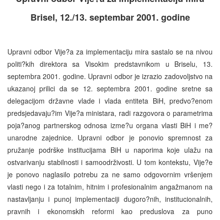
Brisel, 12./13. septembar 2001. godine
Upravni odbor Vije?a za implementaciju mira sastalo se na nivou
politi?kih direktora sa Visokim predstavnikom u Briselu, 13.
septembra 2001. godine. Upravni odbor je izrazio zadovoljstvo na
ukazanoj prilici da se 12. septembra 2001. godine sretne sa
delegacijom državne vlade i vlada entiteta BiH, predvo?enom
predsjedavaju?im Vije?a ministara, radi razgovora o parametrima
poja?anog partnerskog odnosa izme?u organa vlasti BiH i me?
unarodne zajednice. Upravni odbor je ponovio spremnost za
pružanje podrške institucijama BiH u naporima koje ulažu na
ostvarivanju stabilnosti i samoodrživosti. U tom kontekstu, Vije?e
je ponovo naglasilo potrebu za ne samo odgovornim vršenjem
vlasti nego i za totalnim, hitnim i profesionalnim angažmanom na
nastavljanju i punoj implementaciji dugoro?nih, institucionalnih,
pravnih i ekonomskih reformi kao preduslova za puno