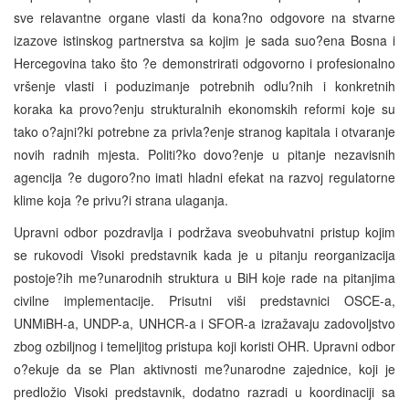
sve relavantne organe vlasti da kona?no odgovore na stvarne
izazove istinskog partnerstva sa kojim je sada suo?ena Bosna i
Hercegovina tako što ?e demonstrirati odgovorno i profesionalno
vršenje vlasti i poduzimanje potrebnih odlu?nih i konkretnih
koraka ka provo?enju strukturalnih ekonomskih reformi koje su
tako o?ajni?ki potrebne za privla?enje stranog kapitala i otvaranje
novih radnih mjesta. Politi?ko dovo?enje u pitanje nezavisnih
agencija ?e dugoro?no imati hladni efekat na razvoj regulatorne
klime koja ?e privu?i strana ulaganja.
Upravni odbor pozdravlja i podržava sveobuhvatni pristup kojim
se rukovodi Visoki predstavnik kada je u pitanju reorganizacija
postoje?ih me?unarodnih struktura u BiH koje rade na pitanjima
civilne implementacije. Prisutni viši predstavnici OSCE-a,
UNMiBH-a, UNDP-a, UNHCR-a i SFOR-a izražavaju zadovoljstvo
zbog ozbiljnog i temeljitog pristupa koji koristi OHR. Upravni odbor
o?ekuje da se Plan aktivnosti me?unarodne zajednice, koji je
predložio Visoki predstavnik, dodatno razradi u koordinaciji sa