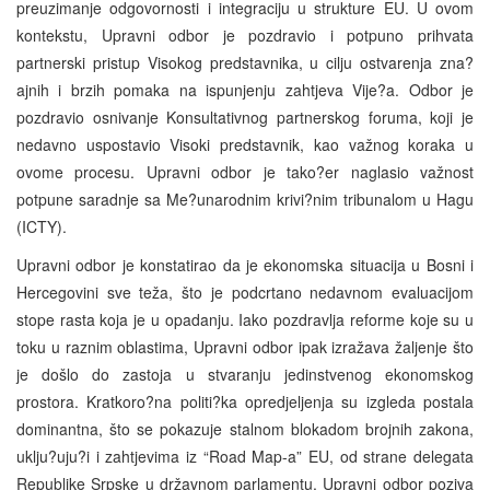
preuzimanje odgovornosti i integraciju u strukture EU. U ovom
kontekstu, Upravni odbor je pozdravio i potpuno prihvata
partnerski pristup Visokog predstavnika, u cilju ostvarenja zna?
ajnih i brzih pomaka na ispunjenju zahtjeva Vije?a. Odbor je
pozdravio osnivanje Konsultativnog partnerskog foruma, koji je
nedavno uspostavio Visoki predstavnik, kao važnog koraka u
ovome procesu. Upravni odbor je tako?er naglasio važnost
potpune saradnje sa Me?unarodnim krivi?nim tribunalom u Hagu
(ICTY).
Upravni odbor je konstatirao da je ekonomska situacija u Bosni i
Hercegovini sve teža, što je podcrtano nedavnom evaluacijom
stope rasta koja je u opadanju. Iako pozdravlja reforme koje su u
toku u raznim oblastima, Upravni odbor ipak izražava žaljenje što
je došlo do zastoja u stvaranju jedinstvenog ekonomskog
prostora. Kratkoro?na politi?ka opredjeljenja su izgleda postala
dominantna, što se pokazuje stalnom blokadom brojnih zakona,
uklju?uju?i i zahtjevima iz “Road Map-a” EU, od strane delegata
Republike Srpske u državnom parlamentu. Upravni odbor poziva