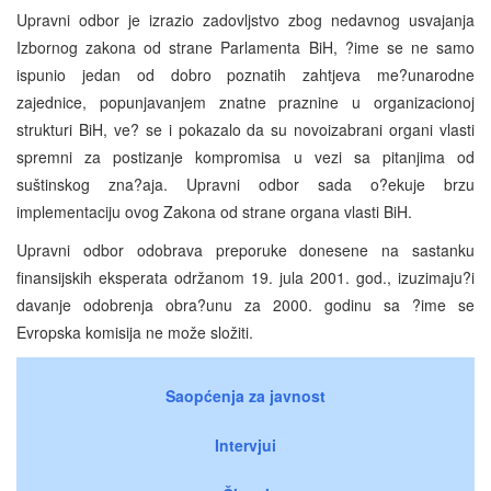
Upravni odbor je izrazio zadovljstvo zbog nedavnog usvajanja
Izbornog zakona od strane Parlamenta BiH, ?ime se ne samo
ispunio jedan od dobro poznatih zahtjeva me?unarodne
zajednice, popunjavanjem znatne praznine u organizacionoj
strukturi BiH, ve? se i pokazalo da su novoizabrani organi vlasti
spremni za postizanje kompromisa u vezi sa pitanjima od
suštinskog zna?aja. Upravni odbor sada o?ekuje brzu
implementaciju ovog Zakona od strane organa vlasti BiH.
Upravni odbor odobrava preporuke donesene na sastanku
finansijskih eksperata održanom 19. jula 2001. god., izuzimaju?i
davanje odobrenja obra?unu za 2000. godinu sa ?ime se
Evropska komisija ne može složiti.
Saopćenja za javnost
Intervjui