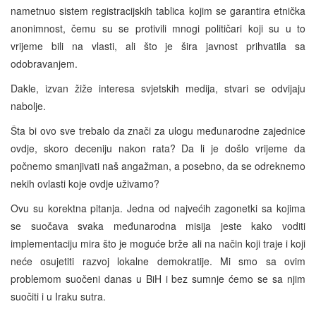
nametnuo sistem registracijskih tablica kojim se garantira etnička
anonimnost, čemu su se protivili mnogi političari koji su u to
vrijeme bili na vlasti, ali što je šira javnost prihvatila sa
odobravanjem.
Dakle, izvan žiže interesa svjetskih medija, stvari se odvijaju
nabolje.
Šta bi ovo sve trebalo da znači za ulogu međunarodne zajednice
ovdje, skoro deceniju nakon rata? Da li je došlo vrijeme da
počnemo smanjivati naš angažman, a posebno, da se odreknemo
nekih ovlasti koje ovdje uživamo?
Ovu su korektna pitanja. Jedna od najvećih zagonetki sa kojima
se suočava svaka međunarodna misija jeste kako voditi
implementaciju mira što je moguće brže ali na način koji traje i koji
neće osujetiti razvoj lokalne demokratije. Mi smo sa ovim
problemom suočeni danas u BiH i bez sumnje ćemo se sa njim
suočiti i u Iraku sutra.