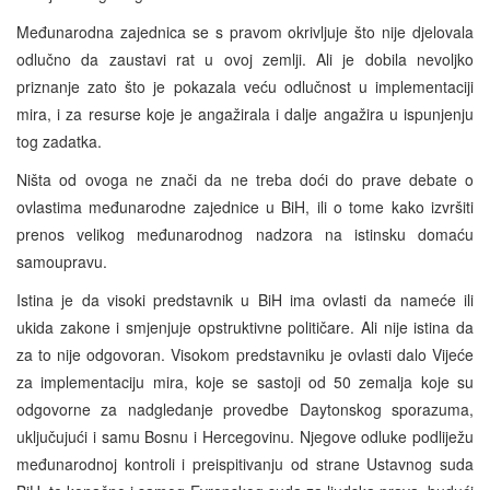
Međunarodna zajednica se s pravom okrivljuje što nije djelovala
odlučno da zaustavi rat u ovoj zemlji. Ali je dobila nevoljko
priznanje zato što je pokazala veću odlučnost u implementaciji
mira, i za resurse koje je angažirala i dalje angažira u ispunjenju
tog zadatka.
Ništa od ovoga ne znači da ne treba doći do prave debate o
ovlastima međunarodne zajednice u BiH, ili o tome kako izvršiti
prenos velikog međunarodnog nadzora na istinsku domaću
samoupravu.
Istina je da visoki predstavnik u BiH ima ovlasti da nameće ili
ukida zakone i smjenjuje opstruktivne političare. Ali nije istina da
za to nije odgovoran. Visokom predstavniku je ovlasti dalo Vijeće
za implementaciju mira, koje se sastoji od 50 zemalja koje su
odgovorne za nadgledanje provedbe Daytonskog sporazuma,
uključujući i samu Bosnu i Hercegovinu. Njegove odluke podliježu
međunarodnoj kontroli i preispitivanju od strane Ustavnog suda