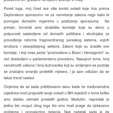
Pored toga, moj Ured sve više koristi ovlasti koje ima prema
Daytonskom sporazumu ne za nametanje zakona nego kako bi
pomogao domaćim organima u postizanju sporazuma. Na
primjer, formirali smo strateške komisije koje su skoro u
potpunosti sastavljene od domaćih političara i stručnjaka za
provođenje reforme fragmentiranog poreskog sistema, vojnih
struktura i obavještajnog sektora. Zakoni koje su izradile ove
komisije, i koji nose pečat “proizvodeno u Bosni i Hercegovini” su
već dostavljeni u parlamentarnu proceduru. Nasuprot tome, broj
nametnutih zakona i broj dužnosnika koji su smijenjeni sa pozicija
se značajno smanjio proteklih mjeseci, i ja sam odlučan da se
takav trend nastavi.
Činjenica da se sada približavamo danu kada će međunarodna
zajednica moći prepustiti svoje ovlasti u BiH svjedoči o tome koliko
smo daleko odmakli proteklih godina. Međutim, napredak je
jedino bio moguć zbog toga što smo imali snage da rješavamo
probleme i pronalazimo rješenja. Naš zadatak sada je da