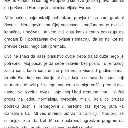
BiH, te konačno i samog Evropskog suda za ljudska prava, budući
da je Bosna i Hercegovina članica Vijeća Evrope.
Ali konačno, najprecizniji mehanizam provjere jesu sami građani
Bosne i Hercegovine na čijoj saglasnosti međunarodne ovlasti,
konačno, i počivaju. Ankete mišljenja konsistentno pokazuju da
građani BiH podržavaju ove ovlasti i smatraju da se ne koriste
previše često, nego čak i premalo.
Ovo ne znači da naše prisustvo ovdje treba trajati duže nego je
potrebno. Moj posao je da sebe ostavim bez posla. To je razlog
zašto sam, kada sam došao prije nešto više od godinu dana,
izradio Plan implementacije misije, u kojem se navode zadaci koji
se moraju obaviti prije nego mognemo sa sigurnošću predati ove
nametljive izvršne ovlasti koje moj Ured trenutno ima i izvršiti
prelaz na jednu normalniju, evropsku misiju, koja će pružati
podršku Bosni i Hercegovini u narednoj fazi njenog puta ka
članstvu u EU. Mi već utiremo put za tu tranziciju. Naš broj se
smanjuje, kao i budžet. Mi smo pokrenuli agresivan program da
postavimo bh. građane na ključne pozicije u misiji.