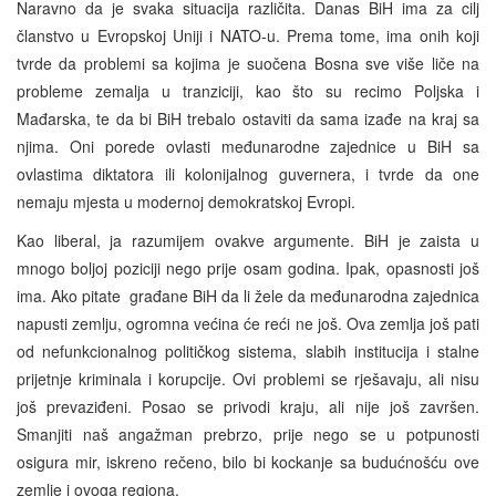
Naravno da je svaka situacija različita. Danas BiH ima za cilj
članstvo u Evropskoj Uniji i NATO-u. Prema tome, ima onih koji
tvrde da problemi sa kojima je suočena Bosna sve više liče na
probleme zemalja u tranziciji, kao što su recimo Poljska i
Mađarska, te da bi BiH trebalo ostaviti da sama izađe na kraj sa
njima. Oni porede ovlasti međunarodne zajednice u BiH sa
ovlastima diktatora ili kolonijalnog guvernera, i tvrde da one
nemaju mjesta u modernoj demokratskoj Evropi.
Kao liberal, ja razumijem ovakve argumente. BiH je zaista u
mnogo boljoj poziciji nego prije osam godina. Ipak, opasnosti još
ima. Ako pitate građane BiH da li žele da međunarodna zajednica
napusti zemlju, ogromna većina će reći ne još. Ova zemlja još pati
od nefunkcionalnog političkog sistema, slabih institucija i stalne
prijetnje kriminala i korupcije. Ovi problemi se rješavaju, ali nisu
još prevaziđeni. Posao se privodi kraju, ali nije još završen.
Smanjiti naš angažman prebrzo, prije nego se u potpunosti
osigura mir, iskreno rečeno, bilo bi kockanje sa budućnošću ove
zemlje i ovoga regiona.