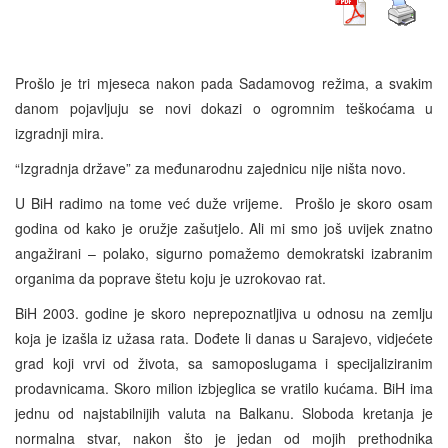
Prošlo je tri mjeseca nakon pada Sadamovog režima, a svakim
danom pojavljuju se novi dokazi o ogromnim teškoćama u
izgradnji mira.
“Izgradnja države” za međunarodnu zajednicu nije ništa novo.
U BiH radimo na tome već duže vrijeme. Prošlo je skoro osam
godina od kako je oružje zašutjelo. Ali mi smo još uvijek znatno
angažirani – polako, sigurno pomažemo demokratski izabranim
organima da poprave štetu koju je uzrokovao rat.
BiH 2003. godine je skoro neprepoznatljiva u odnosu na zemlju
koja je izašla iz užasa rata. Dođete li danas u Sarajevo, vidjećete
grad koji vrvi od života, sa samoposlugama i specijaliziranim
prodavnicama. Skoro milion izbjeglica se vratilo kućama. BiH ima
jednu od najstabilnijih valuta na Balkanu. Sloboda kretanja je
normalna stvar, nakon što je jedan od mojih prethodnika