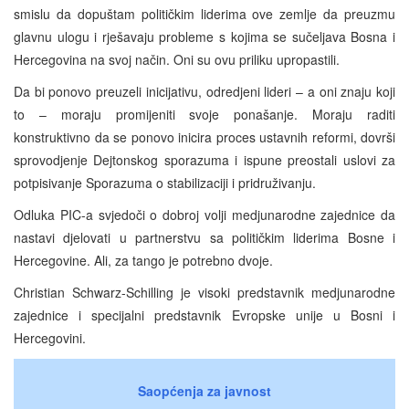
smislu da dopuštam političkim liderima ove zemlje da preuzmu
glavnu ulogu i rješavaju probleme s kojima se sučeljava Bosna i
Hercegovina na svoj način. Oni su ovu priliku upropastili.
Da bi ponovo preuzeli inicijativu, odredjeni lideri – a oni znaju koji
to – moraju promijeniti svoje ponašanje. Moraju raditi
konstruktivno da se ponovo inicira proces ustavnih reformi, dovrši
sprovodjenje Dejtonskog sporazuma i ispune preostali uslovi za
potpisivanje Sporazuma o stabilizaciji i pridruživanju.
Odluka PIC-a svjedoči o dobroj volji medjunarodne zajednice da
nastavi djelovati u partnerstvu sa političkim liderima Bosne i
Hercegovine. Ali, za tango je potrebno dvoje.
Christian Schwarz-Schilling je visoki predstavnik medjunarodne
zajednice i specijalni predstavnik Evropske unije u Bosni i
Hercegovini.
Saopćenja za javnost