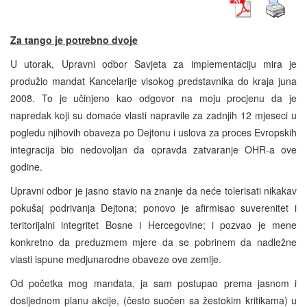
Za tango je potrebno dvoje
U utorak, Upravni odbor Savjeta za implementaciju mira je
produžio mandat Kancelarije visokog predstavnika do kraja juna
2008. To je učinjeno kao odgovor na moju procjenu da je
napredak koji su domaće vlasti napravile za zadnjih 12 mjeseci u
pogledu njihovih obaveza po Dejtonu i uslova za proces Evropskih
integracija bio nedovoljan da opravda zatvaranje OHR-a ove
godine.
Upravni odbor je jasno stavio na znanje da neće tolerisati nikakav
pokušaj podrivanja Dejtona; ponovo je afirmisao suverenitet i
teritorijalni integritet Bosne i Hercegovine; i pozvao je mene
konkretno da preduzmem mjere da se pobrinem da nadležne
vlasti ispune medjunarodne obaveze ove zemlje.
Od početka mog mandata, ja sam postupao prema jasnom i
dosljednom planu akcije, (često suočen sa žestokim kritikama) u