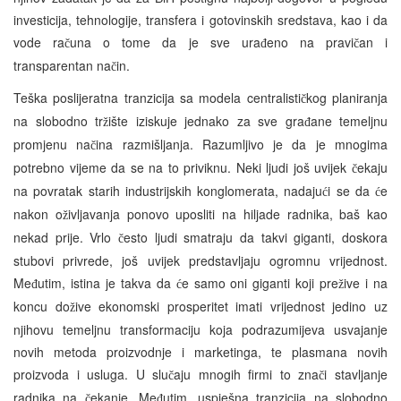
investicija, tehnologije, transfera i gotovinskih sredstava, kao i da
vode ra
una o tome da je sve ura
eno na pravi
an i
č
đ
č
transparentan na
in.
č
Teška poslijeratna tranzicija sa modela centralisti
kog planiranja
č
na slobodno tr
ište iziskuje jednako za sve gra
ane temeljnu
ž
đ
promjenu na
ina razmišljanja. Razumljivo je da je mnogima
č
potrebno vijeme da se na to priviknu. Neki ljudi još uvijek
ekaju
č
na povratak starih industrijskih konglomerata, nadaju
i se da
e
ć
ć
nakon o
ivljavanja ponovo uposliti na hiljade radnika, baš kao
ž
nekad prije. Vrlo
esto ljudi smatraju da takvi giganti, doskora
č
stubovi privrede, još uvijek predstavljaju ogromnu vrijednost.
Me
utim, istina je takva da
e samo oni giganti koji pre
ive i na
đ
ć
ž
koncu do
ive ekonomski prosperitet imati vrijednost jedino uz
ž
njihovu temeljnu transformaciju koja podrazumijeva usvajanje
novih metoda proizvodnje i marketinga, te plasmana novih
proizvoda i usluga. U slu
aju mnogih firmi to zna
i stavljanje
č
č
radnika na
ekanje. Me
utim, uspješna tranzicija na slobodno
č
đ