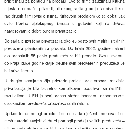
pripremaju za ponudu na prodaju. Sve te firme zauzimaju klju
na
č
mjesta u doma
oj privredi, bilo zbog velikog broja radnika ili što
ć
rad drugih firmi ovisi o njima. Njihovom prodajom
e se dobiti
ak
ć
č
dvije tre
ine cjelokupnog iznosa u gotovini koji
e dr
ava
ć
ć
ž
najvjerovatnije dobiti putem privatizacije.
Do sada je izvršena privatizacija oko 45 posto svih malih i srednjih
preduze
a planiranih za prodaju. Do kraja 2002. godine najve
i
ć
ć
dio preostalih 55 posto preduze
a
e biti prodato. Sve u svemu,
ć
ć
do kraja idu
e godine dvije tre
ine svih predvi
enih preduze
a
e
ć
ć
đ
ć
ć
biti privatizirano.
U drugim zemljama
ija privreda prolazi kroz proces tranzicije
č
privatizacija je bila izuzetno komplikovan poduhvat sa razli
itim
č
rezultatima. U BiH je ovaj proces ote
an haosom i ekonomskom
ž
dislokacijom preduze
a prouzrokovanih ratom.
ć
Uprkos tome, mnogi problemi su do sada riješeni. Imenovani su
me
unarodni savjetnici da bi pomogli prodaju velikih preduze
a –
đ
ć
njihov zadatak je da za BiH postignu najbolji dogovor u pogledu