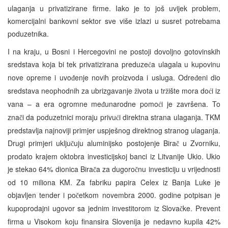
ulaganja u privatizirane firme. Iako je to još uvijek problem,
komercijalni bankovni sektor sve više izlazi u susret potrebama
poduzetnika.
I na kraju, u Bosni i Hercegovini ne postoji dovoljno gotovinskih
sredstava koja bi tek privatizirana preduze
a ulagala u kupovinu
ć
nove opreme i uvo
enje novih proizvoda i usluga. Odre
eni dio
đ
đ
sredstava neophodnih za ubrizgavanje
ivota u tr
ište mora do
i iz
ž
ž
ć
vana – a era ogromne me
unarodne pomo
i je završena. To
đ
ć
zna
i da poduzetnici moraju privu
i direktna strana ulaganja. TKM
č
ć
predstavlja najnoviji primjer uspješnog direktnog stranog ulaganja.
Drugi primjeri uklju
uju aluminijsko postojenje Bira
u Zvorniku,
č
č
prodato krajem oktobra investicijskoj banci iz Litvanije Ukio. Ukio
je stekao 64% dionica Bira
a za dugoro
nu investiciju u vrijednosti
č
č
od 10 miliona KM. Za fabriku papira Celex iz Banja Luke je
objavljen tender i po
etkom novembra 2000. godine potpisan je
č
kupoprodajni ugovor sa jednim investitorom iz Slova
ke. Prevent
č
firma u Visokom koju finansira Slovenija je nedavno kupila 42%