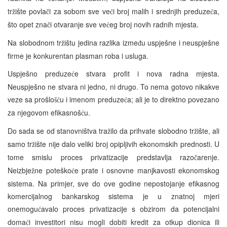
tr
ište povla
i za sobom sve ve
i broj malih i srednjih preduze
a,
ž
č
ć
ć
što opet zna
i otvaranje sve ve
eg broj novih radnih mjesta.
č
ć
Na slobodnom tr
ištu jedina razlika izme
u uspješne i neuspješne
ž
đ
firme je konkurentan plasman roba i usluga.
Uspješno preduze
e stvara profit i nova radna mjesta.
ć
Neuspješno ne stvara ni jedno, ni drugo. To nema gotovo nikakve
veze sa prošlo
u i imenom preduze
a; ali je to direktno povezano
šć
ć
za njegovom efikasnoš
u.
ć
Do sada se od stanovništva tra
ilo da prihvate slobodno tr
ište, ali
ž
ž
samo tr
ište nije dalo veliki broj opipljivih ekonomskih prednosti. U
ž
tome smislu proces privatizacije predstavlja razo
arenje.
č
Neizbje
ne poteško
e prate i osnovne manjkavosti ekonomskog
ž
ć
sistema. Na primjer, sve do ove godine nepostojanje efikasnog
komercijalnog bankarskog sistema je u znatnoj mjeri
onemogu
avalo proces privatizacije s obzirom da potencijalni
ć
doma
i investitori nisu mogli dobiti kredit za otkup dionica ili
ć