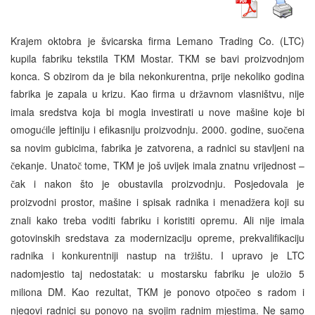
Krajem oktobra je švicarska firma Lemano Trading Co. (LTC)
kupila fabriku tekstila TKM Mostar. TKM se bavi proizvodnjom
konca. S obzirom da je bila nekonkurentna, prije nekoliko godina
fabrika je zapala u krizu. Kao firma u dr
avnom vlasništvu, nije
ž
imala sredstva koja bi mogla investirati u nove mašine koje bi
omogu
ile jeftiniju i efikasniju proizvodnju. 2000. godine, suo
ena
ć
č
sa novim gubicima, fabrika je zatvorena, a radnici su stavljeni na
ekanje. Unato
tome, TKM je još uvijek imala znatnu vrijednost –
č
č
ak i nakon što je obustavila proizvodnju. Posjedovala je
č
proizvodni prostor, mašine i spisak radnika i menad
era koji su
ž
znali kako treba voditi fabriku i koristiti opremu. Ali nije imala
gotovinskih sredstava za modernizaciju opreme, prekvalifikaciju
radnika i konkurentniji nastup na tr
ištu. I upravo je LTC
ž
nadomjestio taj nedostatak: u mostarsku fabriku je ulo
io 5
ž
miliona DM. Kao rezultat, TKM je ponovo otpo
eo s radom i
č
njegovi radnici su ponovo na svojim radnim mjestima. Ne samo