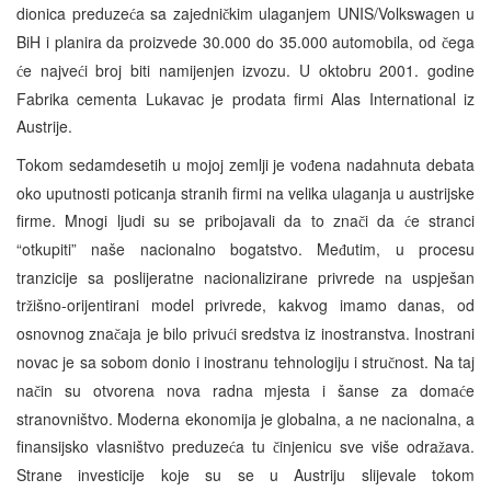
dionica preduze
a sa zajedni
kim ulaganjem UNIS/Volkswagen u
ć
č
BiH i planira da proizvede 30.000 do 35.000 automobila, od
ega
č
e najve
i broj biti namijenjen izvozu. U oktobru 2001. godine
ć
ć
Fabrika cementa Lukavac je prodata firmi Alas International iz
Austrije.
Tokom sedamdesetih u mojoj zemlji je vo
ena nadahnuta debata
đ
oko uputnosti poticanja stranih firmi na velika ulaganja u austrijske
firme. Mnogi ljudi su se pribojavali da to zna
i da
e stranci
č
ć
“otkupiti” naše nacionalno bogatstvo. Me
utim, u procesu
đ
tranzicije sa poslijeratne nacionalizirane privrede na uspješan
tr
išno-orijentirani model privrede, kakvog imamo danas, od
ž
osnovnog zna
aja je bilo privu
i sredstva iz inostranstva. Inostrani
č
ć
novac je sa sobom donio i inostranu tehnologiju i stru
nost. Na taj
č
na
in su otvorena nova radna mjesta i šanse za doma
e
č
ć
stranovništvo. Moderna ekonomija je globalna, a ne nacionalna, a
finansijsko vlasništvo preduze
a tu
injenicu sve više odra
ava.
ć
č
ž
Strane investicije koje su se u Austriju slijevale tokom