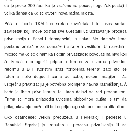
da je preko 200 radnika je vra
eno na posao, nego
ak postoji i
ć
č
velika šansa da
e se otvoriti nova radna mjesta.
ć
Pri
a o fabrici TKM ima sretan završetak. I to takav sretan
č
završetak koji mo
e postati sve u
estaliji uz ubrzavanje procesa
ž
č
privatizacije u Bosni i Hercegovini, te nakon što doma
e firme
ć
postanu privla
ne za doma
e i strane investitore. U narednim
č
ć
mjesecima
e se dinamika i obim privatizacije pove
ati na nivo koji
ć
ć
e kona
no omogu
iti pripremu terena za stvarnu privrednu
ć
č
ć
reformu u BiH. Koristim izraz “priprema terena” zato što se
reforma ne
e dogoditi sama od sebe, nekom magijom. Za
ć
uspješnu privatizaciju je potrebna promjena na
ina razmišljanja. A
č
kada je firma privatizirana, tek tada dolazi na red predan rad.
Firma se mora prilagoditi uvjetima slobodnog tr
išta, s tim da
ž
prilago
avanje mo
e biti bolno prije nego što postane profitabilno.
đ
ž
Oko osamdeset velikih preduze
a u Federaicji i pedeset u
ć
Republici Srpskoj je trenutno u procesu privatizacije ili se