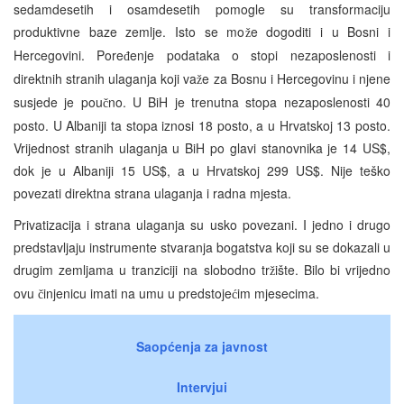
sedamdesetih i osamdesetih pomogle su transformaciju
produktivne baze zemlje. Isto se mo
e dogoditi i u Bosni i
ž
Hercegovini. Pore
enje podataka o stopi nezaposlenosti i
đ
direktnih stranih ulaganja koji va
e za Bosnu i Hercegovinu i njene
ž
susjede je pou
no. U BiH je trenutna stopa nezaposlenosti 40
č
posto. U Albaniji ta stopa iznosi 18 posto, a u Hrvatskoj 13 posto.
Vrijednost stranih ulaganja u BiH po glavi stanovnika je 14 US$,
dok je u Albaniji 15 US$, a u Hrvatskoj 299 US$. Nije teško
povezati direktna strana ulaganja i radna mjesta.
Privatizacija i strana ulaganja su usko povezani. I jedno i drugo
predstavljaju instrumente stvaranja bogatstva koji su se dokazali u
drugim zemljama u tranziciji na slobodno tr
ište. Bilo bi vrijedno
ž
ovu
injenicu imati na umu u predstoje
im mjesecima.
č
ć
Saopćenja za javnost
Intervjui