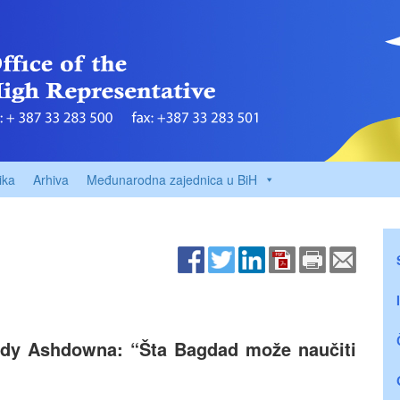
ika
Arhiva
Međunarodna zajednica u BiH
ddy Ashdowna: “Šta Bagdad može naučiti