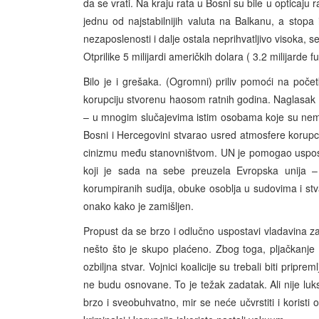
da se vrati. Na kraju rata u Bosni su bile u opticaju 
jednu od najstabilnijih valuta na Balkanu, a stopa 
nezaposlenosti i dalje ostala neprihvatljivo visoka, 
Otprilike 5 milijardi američkih dolara ( 3.2 milijard
Bilo je i grešaka. (Ogromni) priliv pomoći na poče
korupciju stvorenu haosom ratnih godina. Naglasak
– u mnogim slučajevima istim osobama koje su nemi
Bosni i Hercegovini stvarao usred atmosfere korupcij
cinizmu među stanovništvom. UN je pomogao uspostav
koji je sada na sebe preuzela Evropska unija – a
korumpiranih sudija, obuke osoblja u sudovima i st
onako kako je zamišljen.
Propust da se brzo i odlučno uspostavi vladavina za
nešto što je skupo plaćeno. Zbog toga, pljačkanje
ozbiljna stvar. Vojnici koalicije su trebali biti prip
ne budu osnovane. To je težak zadatak. Ali nije luk
brzo i sveobuhvatno, mir se neće učvrstiti i koristi