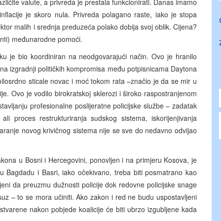
različite valute, a privreda je prestala funkcionirati. Danas imamo
inflacije je skoro nula. Privreda polagano raste, iako je stopa
sektor malih i srednja preduzeća polako dobija svoj oblik. Cijena?
e funti) međunarodne pomoći.
tku je bio koordiniran na neodgovarajući način. Ovo je hranilo
 na izgradnji političkih kompromisa među potpisnicama Daytona
losrdno sticale novac i moć tokom rata –značio je da se mir u
e. Ovo je vodilo birokratskoj sklerozi i široko raspostranjenom
ljanju profesionalne poslijeratne policijske službe – zadatak
li proces restrukturiranja sudskog sistema, iskorijenjivanja
varanje novog krivičnog sistema nije se sve do nedavno odvijao
kona u Bosni i Hercegovini, ponovljen i na primjeru Kosova, je
 u Bagdadu i Basri, iako očekivano, treba biti posmatrano kao
remljeni da preuzmu dužnosti policije dok redovne policijske snage
suz – to se mora učiniti. Ako zakon i red ne budu uspostavljeni
 ostvarene nakon pobjede koalicije će biti ubrzo izgubljene kada