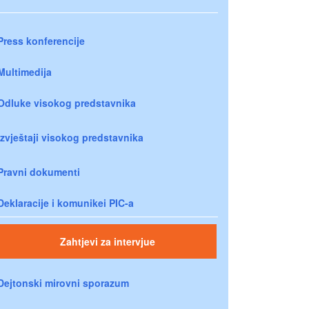
Press konferencije
Multimedija
Odluke visokog predstavnika
Izvještaji visokog predstavnika
Pravni dokumenti
Deklaracije i komunikei PIC-a
Zahtjevi za intervjue
Dejtonski mirovni sporazum