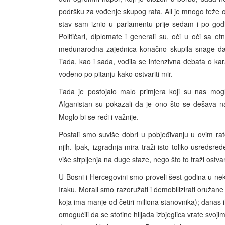
podršku za vođenje skupog rata. Ali je mnogo teže odr
stav sam iznio u parlamentu prije sedam i po god
Političari, diplomate i generali su, oči u oči sa et
međunarodna zajednica konačno skupila snage da i
Tada, kao i sada, vodila se intenzivna debata o karak
vođeno po pitanju kako ostvariti mir.
Tada je postojalo malo primjera koji su nas mogl
Afganistan su pokazali da je ono što se dešava n
Moglo bi se reći i važnije.
Postali smo suviše dobri u pobjeđivanju u ovim ra
njih. Ipak, izgradnja mira traži isto toliko usredsre
više strpljenja na duge staze, nego što to traži ostva
U Bosni i Hercegovini smo proveli šest godina u nek
Iraku. Morali smo razoružati i demobilizirati oružane
koja ima manje od četiri miliona stanovnika); danas i
omogućili da se stotine hiljada izbjeglica vrate svojim