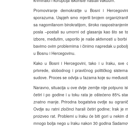
kriminalci i korupcija iskoriste nastali vakuum.
Promoviranje demokratije u Bosni i Hercegovini 
sporazuma. Uspjeh smo mjerili brojem organizirani
sa nagomilanom birokratijom, široko raspostranjen
posla –postali su umorni od glasanja kao što se t
izbore, međutim, usporilo je naše aktivnosti u borbi
bavimo ovim problemima i činimo napredak u poboljšan
u Bosnu i Hercegovinu.
Kako u Bosni i Hercegovini, tako i u Iraku, sve 
privrede, slobodnog i pravičnog političkog sistema
sudove. Proces se odvija u fazama koje su međuso
Naravno, situacija u ove dvije zemlje nije potpuno is
četiri i po godine i u toku rata je oštećeno 85% stam
znatno manje. Prirodna bogatstva ovdje su ograničen
Ovdje su ratni zločinci harali četiri godine; Irak j
proizveo rat. Problemi u Iraku će biti gori u nekim d
mnogo bolja nego u Iraku nakon 30 godina Sadamove 