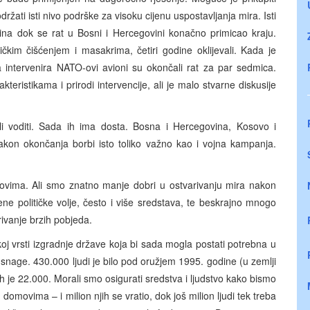
žati isti nivo podrške za visoku cijenu uspostavljanja mira. Isti
ina dok se rat u Bosni i Hercegovini konačno primicao kraju.
ničkim čišćenjem i masakrima, četiri godine oklijevali. Kada je
ntervenira NATO-ovi avioni su okončali rat za par sedmica.
teristikama i prirodi intervencije, ali je malo stvarne diskusije
i voditi. Sada ih ima dosta. Bosna i Hercegovina, Kosovo i
akon okončanja borbi isto toliko važno kao i vojna kampanja.
tovima. Ali smo znatno manje dobri u ostvarivanju mira nakon
đene političke volje, često i više sredstava, te beskrajno mnogo
rivanje brzih pobjeda.
oj vrsti izgradnje države koja bi sada mogla postati potrebna u
 snage. 430.000 ljudi je bilo pod oružjem 1995. godine (u zemlji
h je 22.000. Morali smo osigurati sredstva i ljudstvo kako bismo
 domovima – i milion njih se vratio, dok još milion ljudi tek treba