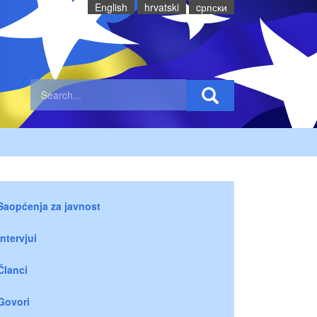
English
hrvatski
cрпски
Saopćenja za javnost
Intervjui
Članci
Govori