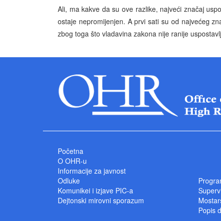
Ali, ma kakve da su ove razlike, najveći značaj us
ostaje nepromijenjen. A prvi sati su od najvećeg zn
zbog toga što vladavina zakona nije ranije uspostavl
Početna
O OHR-u
Informacije za javnost
Odluke
Progra
Komunikei i izjave PIC-a
Superv
Dejtonski mirovni sporazum
Mostars
Popis 