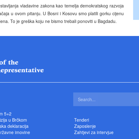
postavljanja vladavine zakona kao temelja demokratskog razvoja
ačaja u ovom pitanju. U Bosni i Kosovu smo platili gorku cijenu
jena. To je greška koju ne bismo trebali ponoviti u Bagdadu.
m 5+2
izija u Brčkom
Tenderi
ka deklaracija
Zaposlenje
državne imovine
Zahtjevi za intervjue