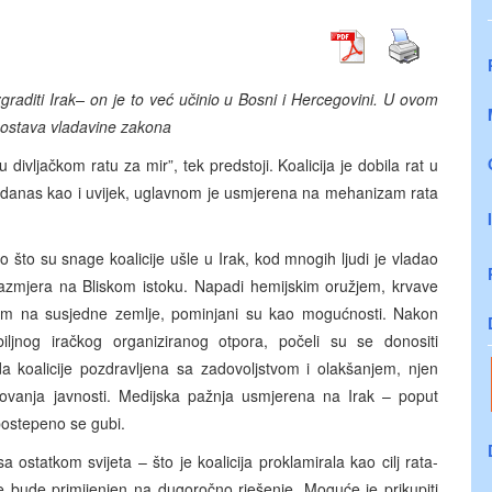
aditi Irak– on je to već učinio u Bosni i Hercegovini. U ovom
spostava vladavine zakona
divljačkom ratu za mir”, tek predstoji. Koalicija je dobila rat u
ta, danas kao i uvijek, uglavnom je usmjerena na mehanizam rata
o što su snage koalicije ušle u Irak, kod mnogih ljudi je vladao
 razmjera na Bliskom istoku. Napadi hemijskim oružjem, krvave
užjem na susjedne zemlje, pominjani su kao mogućnosti. Nakon
iljnog iračkog organiziranog otpora, počeli su se donositi
da koalicije pozdravljena sa zadovoljstvom i olakšanjem, njen
vanja javnosti. Medijska pažnja usmjerena na Irak – poput
ostepeno se gubi.
 ostatkom svijeta – što je koalicija proklamirala kao cilj rata-
e bude primijenjen na dugoročno rješenje. Moguće je prikupiti