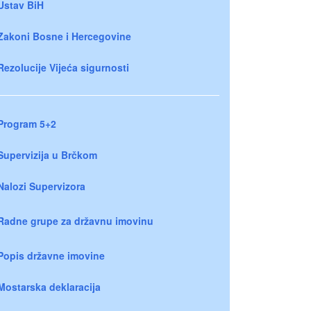
Ustav BiH
Zakoni Bosne i Hercegovine
Rezolucije Vijeća sigurnosti
Program 5+2
Supervizija u Brčkom
Nalozi Supervizora
Radne grupe za državnu imovinu
Popis državne imovine
Mostarska deklaracija