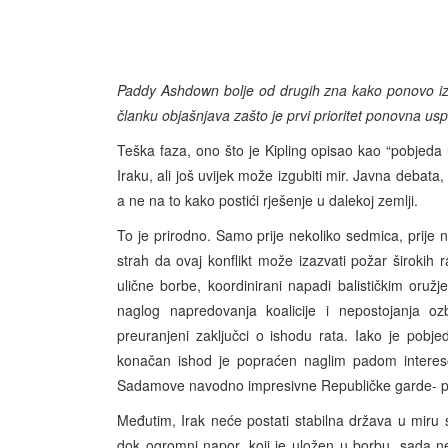
Paddy Ashdown bolje od drugih zna kako ponovo izgr
članku objašnjava zašto je prvi prioritet ponovna u
Teška faza, ono što je Kipling opisao kao “pobjeda u 
Iraku, ali još uvijek može izgubiti mir. Javna deba
a ne na to kako postići rješenje u dalekoj zemlji.
To je prirodno. Samo prije nekoliko sedmica, prije n
strah da ovaj konflikt može izazvati požar širokih
ulične borbe, koordinirani napadi balističkim or
naglog napredovanja koalicije i nepostojanja ozb
preuranjeni zaključci o ishodu rata. Iako je pobje
konačan ishod je popraćen naglim padom intereso
Sadamove navodno impresivne Republičke garde- p
Međutim, Irak neće postati stabilna država u miru sa
dok ogromni napor, koji je uložen u borbu, sada n