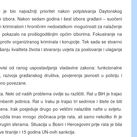
je bio najvažniji prioritet nakon potpisivanja Daytonskog
h izbora. Nakon sedam godina i šest izbora građani – suočeni
im kriminalom i hroničnim nedostatkom mogućnosti za nalaženje
o pokazalo na prošlogodišnjim općim izborima. Fokusiranje na
 protiv organiziranog kriminala i korupcije. Tek sada se stvarno
ju kvaliteta života i stvaranju uvjeta za poslovanje i ulaganja
ovisi od ranog uspostavljanja vladavine zakona: funkcionalne
, razvoja građanskog društva, povjerenja javnosti u policiju i
bno povezane.
ta. Neki od naših problema ovdje su različiti. Rat u BiH je trajao
benih jedinica. Rat u Iraku je trajao tri sedmice i štete će biti
a. Irak posjeduje drugo po veličini nalazište nafte u svijetu.
e možda imao mnogo zločinaca prije rata, ali samo nekoliko ih je
rugim sferama. Situacija u Bosni i Hercegovini prije rata je bila
tiranije i 15 godina UN-ovih sankcija.