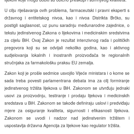
U cilju riješavanja ovih problema, farmaceutski i pravni eksperti s
državnog i entitetskog nivoa, kao i nivoa Distrikta Brčko, su
postigli saglasnost, uz punu saradnju međunarodne zajednice, o
tekstu jedinstvenog Zakona o lijekovima i medicinskim sredstvima
za cijelu BiH. Ovaj Zakon je rezultat intenzivnog rada i političkih
pregovora koji su se odvijali nekoliko godina, kao i aktivnog
sudjelovanja lokalnih i inostranih proizvođača te regionalnih
stručnjaka za farmakološku praksu EU zemalja.
Zakon koji je prošle sedmice usvojilo Vijeće ministara i o kome se
sada treba povesti parlamentrana debata ima za cilj formiranje
jedinstvenog tržišta lijekova u BiH. Zakonom se utvrđuju jednaki
usovi za proizvodnju, testiranje i prodaju lijekova i medicinskih
sredstava u BiH. Zakonom se takođe definiraju uslovi i predviđaju
mjere za osiguranje kvaliteta, sigurnosti i efikasnosti lijekova.
Zakonom se uvodi i nadzor nad jedinstvenim tržištem i
uspostavlja državna Agencija za lijekove kao regulator tržišta.