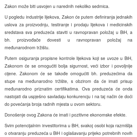
Zakon može biti usvojen u narednih nekoliko sedmica.
U pogledu industrije lijekova, Zakon će putem definiranja jednakih
uslova za proizvodnju, testiranje i prodaju lijekova i medicinskih
sredstava sva preduzeća staviti u ravnopravan položaj u BiH, a
bh. proizvođače dovesti u ravnopravan položaj na
međunarodnom tržištu.
Putem osiguranja propisne kontrole lijekova koji se uvoze u BiH,
Zakonom će se omogućiti bolja sigurnost, veći izbor i povoljnije
cijene. Zakonom će se takođe omogućiti bh. preduzećima da
stupe na međunarodno tržište, s obzirom da će imati prisup
međunarodno priznatim certifikatima. Ova preduzeća će onda
nastojati da uspješno savladaju konkurencju i na taj način će doći
do povećanja broja radnih mjesta u ovom sektoru.
Donošenje ovog Zakona će imati i pozitivne ekonomske efekte.
Svim potencijalnim investitorima u BiH, svakoj osobi koja razmišlja
o otvaranju preduzeća u BiH i oglašavanju prijeko potrebnih novih