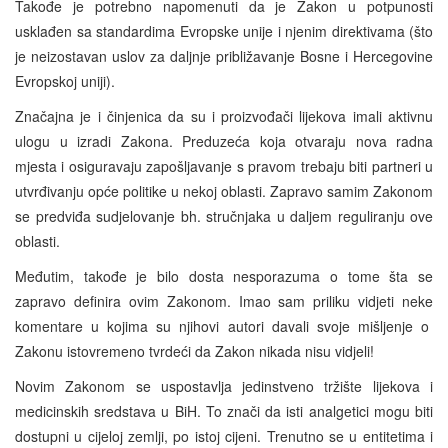
Takođe je potrebno napomenuti da je Zakon u potpunosti
usklađen sa standardima Evropske unije i njenim direktivama (što
je neizostavan uslov za daljnje približavanje Bosne i Hercegovine
Evropskoj uniji).
Značajna je i činjenica da su i proizvođači lijekova imali aktivnu
ulogu u izradi Zakona. Preduzeća koja otvaraju nova radna
mjesta i osiguravaju zapošljavanje s pravom trebaju biti partneri u
utvrđivanju opće politike u nekoj oblasti. Zapravo samim Zakonom
se predviđa sudjelovanje bh. stručnjaka u daljem reguliranju ove
oblasti.
Međutim, takođe je bilo dosta nesporazuma o tome šta se
zapravo definira ovim Zakonom. Imao sam priliku vidjeti neke
komentare u kojima su njihovi autori davali svoje mišljenje o
Zakonu istovremeno tvrdeći da Zakon nikada nisu vidjeli!
Novim Zakonom se uspostavlja jedinstveno tržište lijekova i
medicinskih sredstava u BiH. To znači da isti analgetici mogu biti
dostupni u cijeloj zemlji, po istoj cijeni. Trenutno se u entitetima i