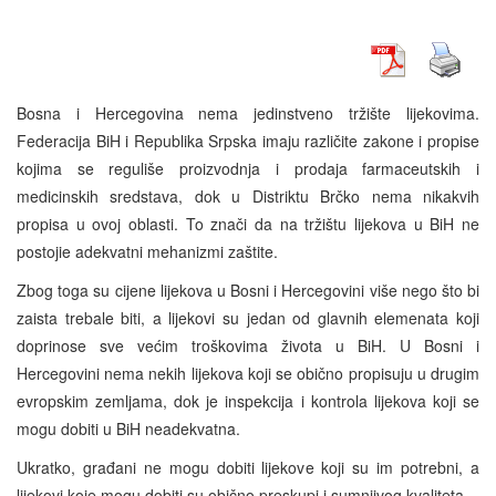
Bosna i Hercegovina nema jedinstveno tržište lijekovima.
Federacija BiH i Republika Srpska imaju različite zakone i propise
kojima se reguliše proizvodnja i prodaja farmaceutskih i
medicinskih sredstava, dok u Distriktu Brčko nema nikakvih
propisa u ovoj oblasti. To znači da na tržištu lijekova u BiH ne
postojie adekvatni mehanizmi zaštite.
Zbog toga su cijene lijekova u Bosni i Hercegovini više nego što bi
zaista trebale biti, a lijekovi su jedan od glavnih elemenata koji
doprinose sve većim troškovima života u BiH. U Bosni i
Hercegovini nema nekih lijekova koji se obično propisuju u drugim
evropskim zemljama, dok je inspekcija i kontrola lijekova koji se
mogu dobiti u BiH neadekvatna.
Ukratko, građani ne mogu dobiti lijekove koji su im potrebni, a
lijekovi koje mogu dobiti su obično preskupi i sumnjivog kvaliteta.