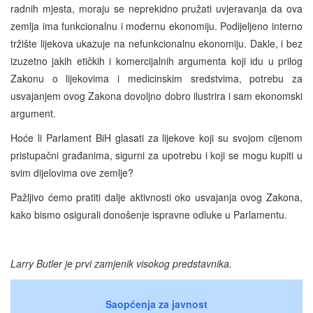
radnih mjesta, moraju se neprekidno pružati uvjeravanja da ova
zemlja ima funkcionalnu i modernu ekonomiju. Podijeljeno interno
tržište lijekova ukazuje na nefunkcionalnu ekonomiju. Dakle, i bez
izuzetno jakih etičkih i komercijalnih argumenta koji idu u prilog
Zakonu o lijekovima i medicinskim sredstvima, potrebu za
usvajanjem ovog Zakona dovoljno dobro ilustrira i sam ekonomski
argument.
Hoće li Parlament BiH glasati za lijekove koji su svojom cijenom
pristupačni građanima, sigurni za upotrebu i koji se mogu kupiti u
svim dijelovima ove zemlje?
Pažljivo ćemo pratiti dalje aktivnosti oko usvajanja ovog Zakona,
kako bismo osigurali donošenje ispravne odluke u Parlamentu.
Larry Butler je prvi zamjenik visokog predstavnika.
Saopćenja za javnost