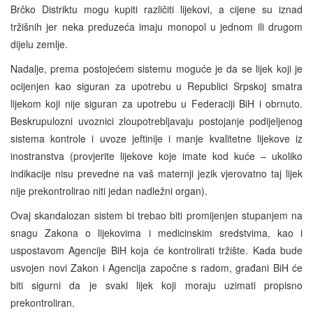
Brčko Distriktu mogu kupiti različiti lijekovi, a cijene su iznad
tržišnih jer neka preduzeća imaju monopol u jednom ili drugom
dijelu zemlje.
Nadalje, prema postojećem sistemu moguće je da se lijek koji je
ocijenjen kao siguran za upotrebu u Republici Srpskoj smatra
lijekom koji nije siguran za upotrebu u Federaciji BiH i obrnuto.
Beskrupulozni uvoznici zloupotrebljavaju postojanje podijeljenog
sistema kontrole i uvoze jeftinije i manje kvalitetne lijekove iz
inostranstva (provjerite lijekove koje imate kod kuće – ukoliko
indikacije nisu prevedne na vaš maternji jezik vjerovatno taj lijek
nije prekontrolirao niti jedan nadležni organ).
Ovaj skandalozan sistem bi trebao biti promijenjen stupanjem na
snagu Zakona o lijekovima i medicinskim sredstvima, kao i
uspostavom Agencije BiH koja će kontrolirati tržište. Kada bude
usvojen novi Zakon i Agencija započne s radom, građani BiH će
biti sigurni da je svaki lijek koji moraju uzimati propisno
prekontroliran.